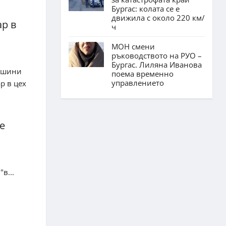
Бургас: колата се е
движила с около 220 км/
р в
ч
МОН смени
ръководството на РУО –
Бургас. Лиляна Иванова
машини
поема временно
управлението
р в цех
е
в...