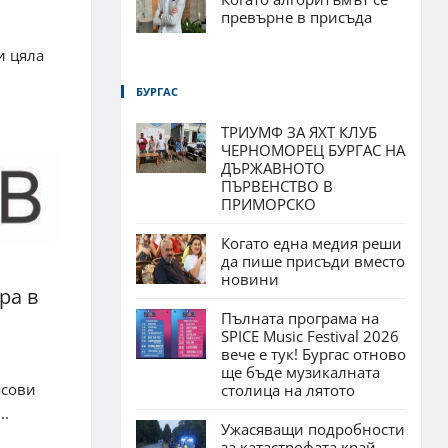
превърне в присъда
и цяла
БУРГАС
ТРИУМФ ЗА ЯХТ КЛУБ
ЧЕРНОМОРЕЦ БУРГАС НА
ДЪРЖАВНОТО
ПЪРВЕНСТВО В
ПРИМОРСКО
Когато една медия реши
да пише присъди вместо
новини
ра в
Пълната програма на
SPICE Music Festival 2026
вече е тук! Бургас отново
ще бъде музикалната
асови
столица на лятото
..
Ужасяващи подробности
за катастрофата край