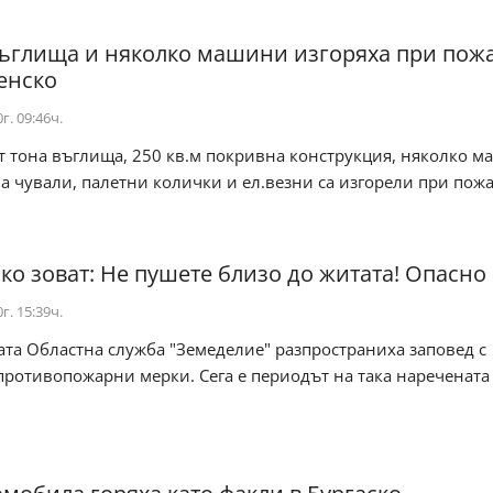
въглища и няколко машини изгоряха при пожа
уенско
г. 09:46ч.
т тона въглища, 250 кв.м покривна конструкция, няколко 
а чували, палетни колички и ел.везни са изгорели при пожа
ско зоват: Не пушете близо до житата! Опасно 
г. 15:39ч.
ата Областна служба "Земеделие" разпространиха заповед с
ротивопожарни мерки. Сега е периодът на така наречената "