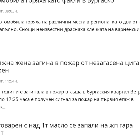
омобила горяха като факли в Бургаско
г. 09:03ч.
втомобила горяха на различни места в региона, като два от 
апълно. Снощи неизвестни драснаха клечката на варненски „
жна жена загина в пожар от незагасена цига
рен
г. 11:54ч.
 години е загинала в пожар в къща в бургаския квартал Вет
ло 17:25 часа е получен сигнал за пожар на първия етаж в
...
оварен с над 1т масло се запали на жп гара
т