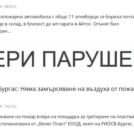
г. 08:51ч.
вопожарни автомобила с общо 11 огнеборци се бориха почт
р в склад, в близост до жп гарата в Айтос. Огънят бил
ан...
ургас: Няма замърсяване на въздуха от пожа
г. 14:12ч.
кване на пожар вчера на площадка за третиране на пластм
стопанисвана от „Велес Пласт“ ЕООД, екип на РИОСВ-Бургас .