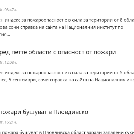
г. 08:47ч.
н индекс за пожароопасност е в сила за територии от 8 обла
Това сочи справка на сайта на Националния институт по
ия...
сред петте области с опасност от пожари
г. 12:08ч.
н индекс за пожароопасност е в сила за територии от 5 обла
нес, 5 септември, сочи справка на сайта на Националния ин
пожари бушуват в Пловдивско
г. 16:21ч.
 пожара бушуват в Пловдивска област заради запалени сух