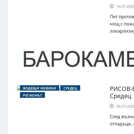
14.07.2020
Пет проти
нощ с пожа
локарлизир
РИСОВ-Б
ВОДЕЩИ НОВИНИ
СРЕДЕЦ
Средец
РЕГИОНЪТ
08.07.2020
След възни
отпадъци, 