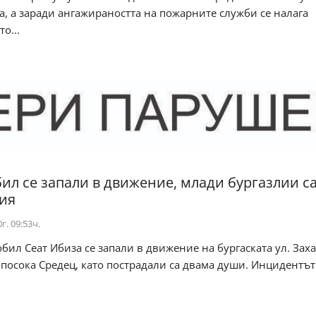
, а заради ангажираността на пожарните служби се налага
о...
ил се запали в движение, млади бургазлии са
ия
г. 09:53ч.
бил Сеат Ибиза се запали в движение на бургаската ул. Зах
 посока Средец, като пострадали са двама души. Инцидентът