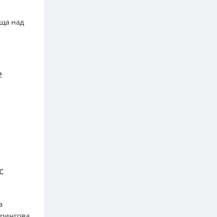
аща над
е
с
а
орингова