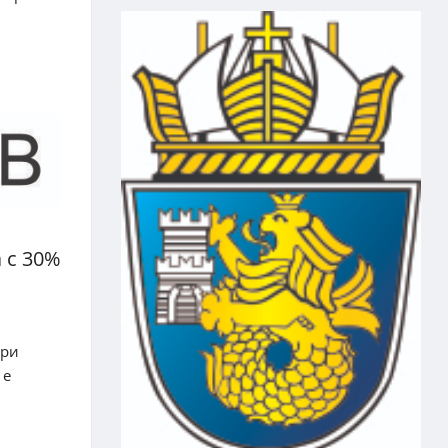
 с 30%
ари
 е