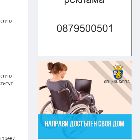
сти в
сти в
ститут
и треви