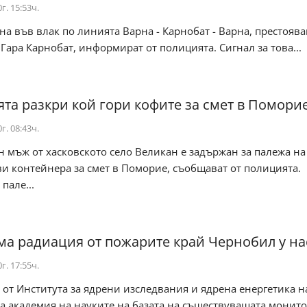
г. 15:53ч.
а във влак по линията Варна - Карнобат - Варна, престояв
. Гара Карнобат, информират от полицията. Сигнал за това...
та разкри кой гори кофите за смет в Помори
г. 08:43ч.
 мъж от хасковското село Великан е задържан за палежа на
и контейнера за смет в Поморие, съобщават от полицията.
пале...
ма радиация от пожарите край Чернобил у на
г. 17:55ч.
 от Института за ядрени изследвания и ядрена енергетика н
а академия на науките на базата на съществуващата монит