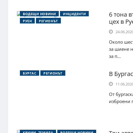
6 тона 
ВОДЕЩИ НОВИНИ
ИНЦИДЕНТИ
цех в Р
РУЕН
РЕГИОНЪТ
24.06.2020
Около шес
за шиене н
за п...
В Бурга
БУРГАС
РЕГИОНЪТ
11.06.2020
От бургаск
изброени п
КРИМИ, ТЕМИДА
ВОДЕЩИ НОВИНИ