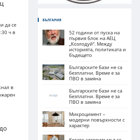
ец
БЪЛГАРИЯ
и да се
:30 ч в
52 години от пуска на
първия блок на АЕЦ
„Козлодуй“. Между
историята, политиката и
бъдещето
Българските бази не са
безплатни. Време е за
ПВО в замяна
кнал в
Българските бази не са
пожарен
безплатни. Време е за
ПВО в замяна
Микроцимент –
модерни повърхности с
характер
 до
Когато алгоритъмът се