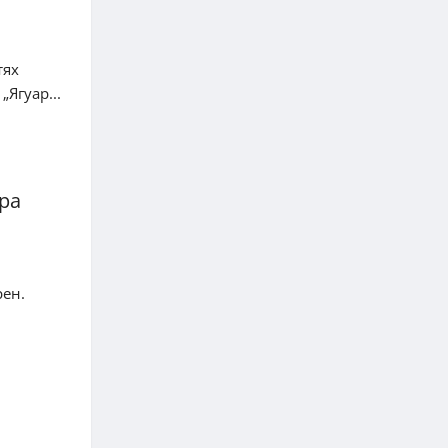
тях
Ягуар...
ра
рен.