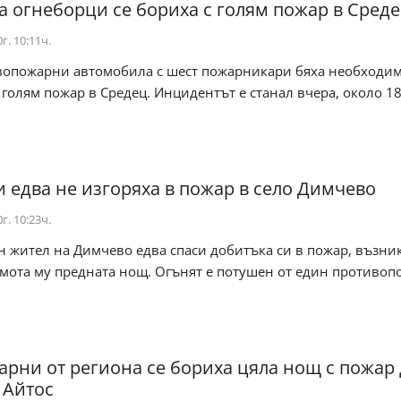
 огнеборци се бориха с голям пожар в Сред
г. 10:11ч.
вопожарни автомобила с шест пожарникари бяха необходим
 голям пожар в Средец. Инцидентът е станал вчера, около 18
 едва не изгоряха в пожар в село Димчево
г. 10:23ч.
 жител на Димчево едва спаси добитъка си в пожар, възни
имота му предната нощ. Огънят е потушен от един противо
арни от региона се бориха цяла нощ с пожар
 Айтос