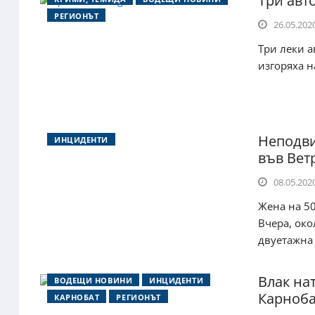
Три авт
РЕГИОНЪТ
26.05.2020
Три леки а
изгоряха н
Неподви
ИНЦИДЕНТИ
във Вет
08.05.2020
Жена на 50
Вчера, око
двуетажна к
Влак нат
ВОДЕЩИ НОВИНИ
ИНЦИДЕНТИ
Карноба
КАРНОБАТ
РЕГИОНЪТ