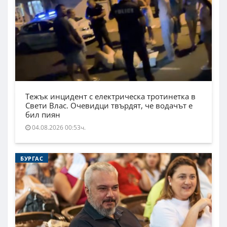
Тежък инцидент с електрическа тротинетка в
Свети Влас. Очевидци твърдят, че водачът е
бил пиян
04.08.2026 00:53ч.
БУРГАС