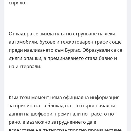
спряло.
От кадъра се вижда плътно струпване на леки
автомобили, бусове и тежкотоварен трафик още
преди навлизането към Бургас. Образували са се
дълги опашки, а преминаването става бавно и
на интервали.
Към този момент няма официална информация
за причината за блокадата. По първоначални
данни на шофьори, преминали по трасето по-
рано, е възможно затруднението да е
вследствие на пътнотранспортно произшествие