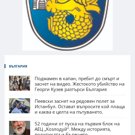
БЪЛГАРИЯ
Подмамен в капан, пребит до смърт и
заснет на видео. Жестокото убийство на
Георги Кузев разтърси България
Пеевски заснет на редовен полет за
Истанбул. Остават въпросите кой плаща
и каква е целта на пътуването.
52 години от пуска на първия блок на
АЕЦ „Козлодуй“. Между историята,
политиката и бъдещето