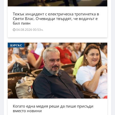
Тежък инцидент с електрическа тротинетка в
Свети Влас. Очевидци твърдят, че водачът е
бил пиян
04.08.2026 00:53ч.
БУРГАС
Когато една медия реши да пише присъди
вместо новини