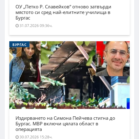
ОУ „Петко Р. Славейков“ отново затвърди
мястото си сред най-елитните училища в
Бургас
31.07.2026 09:36ч.
БУРГАС
Издирването на Симона Пейчева стигна до
Бургас. МВР включи цялата област в
операцията
30.07.2026 15:28ч.