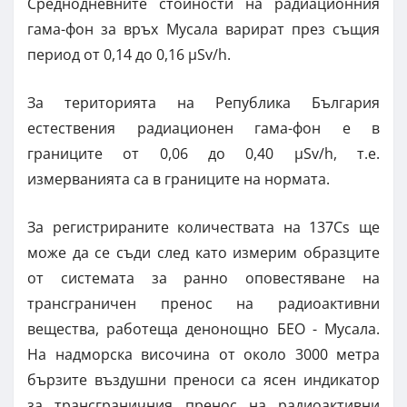
Среднодневните стойности на радиационния
гама-фон за връх Мусала варират през същия
период от 0,14 до 0,16 µSv/h.
За територията на Република България
естествения радиационен гама-фон е в
границите от 0,06 до 0,40 µSv/h, т.е.
измерванията са в границите на нормата.
За регистрираните количествата на 137Cs ще
може да се съди след като измерим образците
от системата за ранно оповестяване на
трансграничен пренос на радиоактивни
вещества, работеща денонощно БЕО - Мусала.
На надморска височина от около 3000 метра
бързите въздушни преноси са ясен индикатор
за трансграничния пренос на радиоактивни