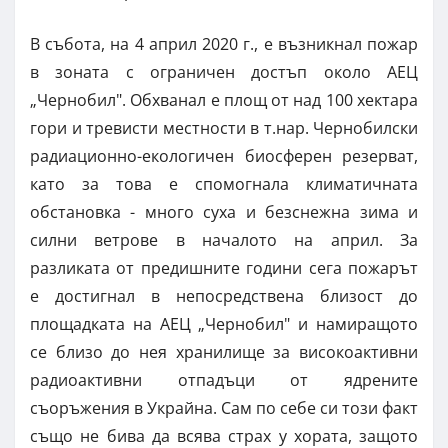
В събота, на 4 април 2020 г., е възникнал пожар
в зоната с ограничен достъп около АЕЦ
„Чернобил". Обхванал е площ от над 100 хектара
гори и тревисти местности в т.нар. Чернобилски
радиационно-екологичен биосферен резерват,
като за това е спомогнала климатичната
обстановка - много суха и безснежна зима и
силни ветрове в началото на април. За
разликата от предишните години сега пожарът
е достигнал в непосредствена близост до
площадката на АЕЦ „Чернобил" и намиращото
се близо до нея хранилище за високоактивни
радиоактивни отпадъци от ядрените
съоръжения в Украйна. Сам по себе си този факт
също не бива да всява страх у хората, защото