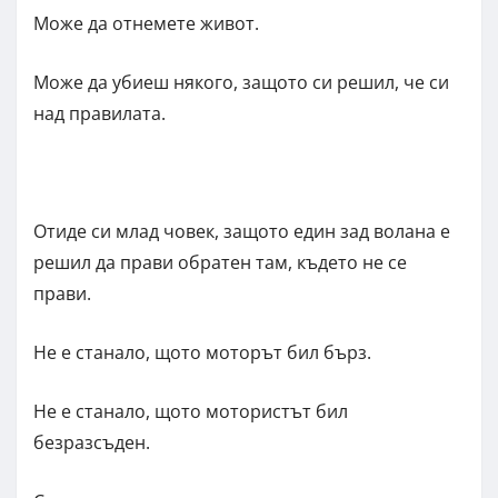
Може да отнемете живот.
Може да убиеш някого, защото си решил, че си
над правилата.
Отиде си млад човек, защото един зад волана е
решил да прави обратен там, където не се
прави.
Не е станало, щото моторът бил бърз.
Не е станало, щото мотористът бил
безразсъден.