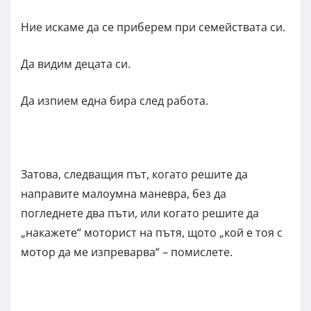
Ние искаме да се приберем при семействата си.
Да видим децата си.
Да изпием една бира след работа.
Затова, следващия път, когато решите да
направите малоумна маневра, без да
погледнете два пъти, или когато решите да
„накажете“ моторист на пътя, щото „кой е тоя с
мотор да ме изпреварва“ – помислете.