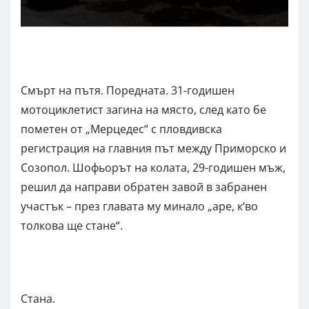
Смърт на пътя. Поредната. 31-годишен
мотоциклетист загина на място, след като бе
пометен от „Мерцедес“ с пловдивска
регистрация на главния път между Приморско и
Созопол. Шофьорът на колата, 29-годишен мъж,
решил да направи обратен завой в забранен
участък – през главата му минало „аре, к‘во
толкова ще стане“.
Стана.