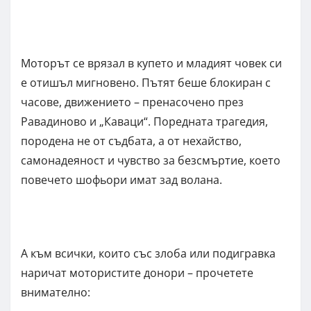
Моторът се врязал в купето и младият човек си
е отишъл мигновено. Пътят беше блокиран с
часове, движението – пренасочено през
Равадиново и „Каваци“. Поредната трагедия,
породена не от съдбата, а от нехайство,
самонадеяност и чувство за безсмъртие, което
повечето шофьори имат зад волана.
А към всички, които със злоба или подигравка
наричат мотористите донори – прочетете
внимателно: