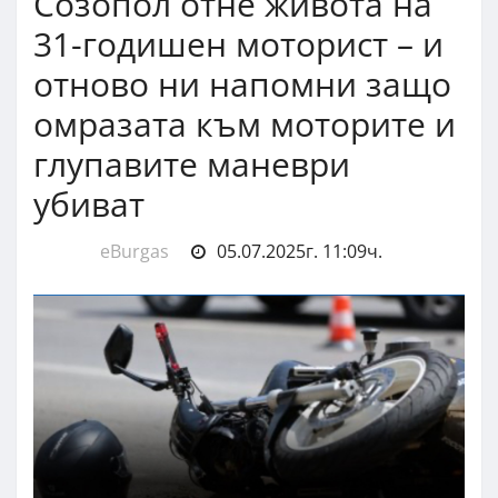
Созопол отне живота на
31-годишен моторист – и
отново ни напомни защо
омразата към моторите и
глупавите маневри
убиват
eBurgas
05.07.2025г. 11:09ч.