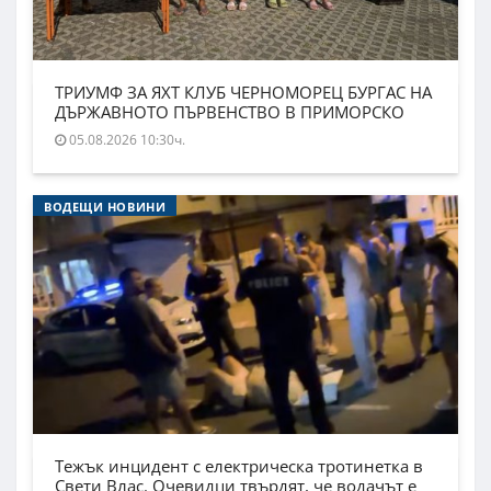
ТРИУМФ ЗА ЯХТ КЛУБ ЧЕРНОМОРЕЦ БУРГАС НА
ДЪРЖАВНОТО ПЪРВЕНСТВО В ПРИМОРСКО
05.08.2026 10:30ч.
ВОДЕЩИ НОВИНИ
Тежък инцидент с електрическа тротинетка в
Свети Влас. Очевидци твърдят, че водачът е