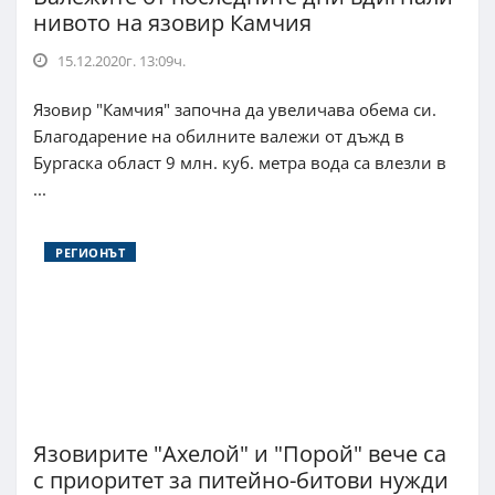
нивото на язовир Камчия
15.12.2020г. 13:09ч.
Язовир "Камчия" започна да увеличава обема си.
Благодарение на обилните валежи от дъжд в
Бургаска област 9 млн. куб. метра вода са влезли в
...
РЕГИОНЪТ
Язовирите "Ахелой" и "Порой" вече са
с приоритет за питейно-битови нужди