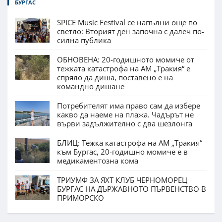
БУРГАС
SPICE Music Festival се напълни още по
светло: Вторият ден започна с далеч по-
силна публика
ОБНОВЕНА: 20-годишното момиче от
тежката катастрофа на АМ „Тракия“ е
спряло да диша, поставено е на
командно дишане
Потребителят има право сам да избере
какво да наеме на плажа. Чадърът не
върви задължително с два шезлонга
БЛИЦ: Тежка катастрофа на АМ „Тракия“
към Бургас, 20-годишно момиче е в
медикаментозна кома
ТРИУМФ ЗА ЯХТ КЛУБ ЧЕРНОМОРЕЦ
БУРГАС НА ДЪРЖАВНОТО ПЪРВЕНСТВО В
ПРИМОРСКО