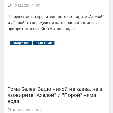
10.12.2020г. 14:07ч.
По решение на правителството язовирите „Ахелой“
и „Порой“ са определени като водоизточници за
приоритетно питейно-битово водос...
ОБЩЕСТВО
БЪЛГАРИЯ
Тома Белев: Защо никой не казва, че в
язовирите "Ахелой" и "Порой" няма
вода
01.12.2020г. 19:52ч.