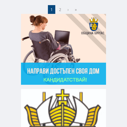
1
2
›
»