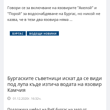
Говори се за включване на язовирите "Ахелой" и
"Порой" за водоснабдяване на Бургас, но никой не
казва, че в тези два язовира няма ...
БУРГАС
ВОДЕЩИ НОВИНИ
Бургаските съветници искат да се види
под лупа къде изтича водата на язовир
Камчия
01.12.2020г. 16:32ч.
Подложиха шефът на ВиК-Бургас на залп от