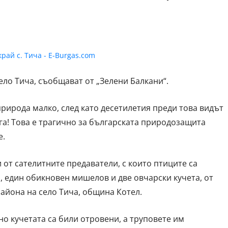
ело Тича, съобщават от „Зелени Балкани“.
природа малко, след като десетилетия преди това видът
га! Това е трагично за българската природозащита
е.
от сателитните предаватели, с които птиците са
, един обикновен мишелов и две овчарски кучета, от
района на село Тича, община Котел.
но кучетата са били отровени, а труповете им