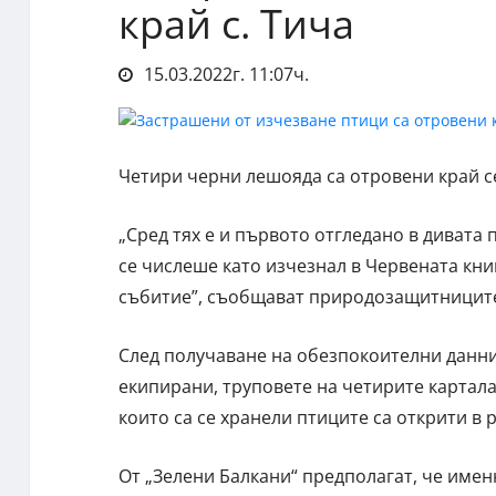
край с. Тича
15.03.2022г. 11:07ч.
Четири черни лешояда са отровени край с
„Сред тях е и първото отгледано в дивата 
се числеше като изчезнал в Червената кни
събитие”, съобщават природозащитницит
След получаване на обезпокоителни данни 
екипирани, труповете на четирите картала
които са се хранели птиците са открити в 
От „Зелени Балкани“ предполагат, че имен