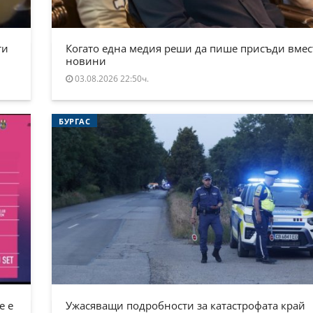
ти
Когато една медия реши да пише присъди вмес
новини
03.08.2026 22:50ч.
БУРГАС
е е
Ужасяващи подробности за катастрофата край