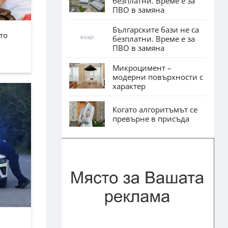
безплатни. Време е за
ПВО в замяна
Българските бази не са
то
безплатни. Време е за
ПВО в замяна
Микроцимент –
модерни повърхности с
характер
Когато алгоритъмът се
превърне в присъда