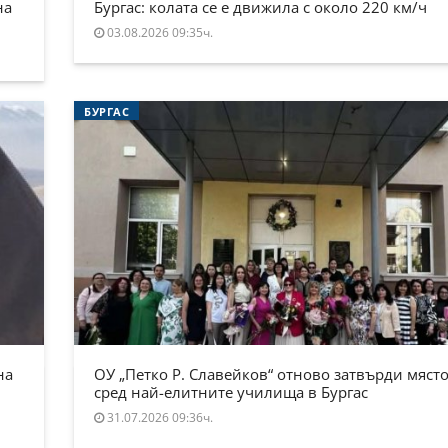
на
Бургас: колата се е движила с около 220 км/ч
03.08.2026 09:35ч.
БУРГАС
на
ОУ „Петко Р. Славейков“ отново затвърди място
сред най-елитните училища в Бургас
31.07.2026 09:36ч.