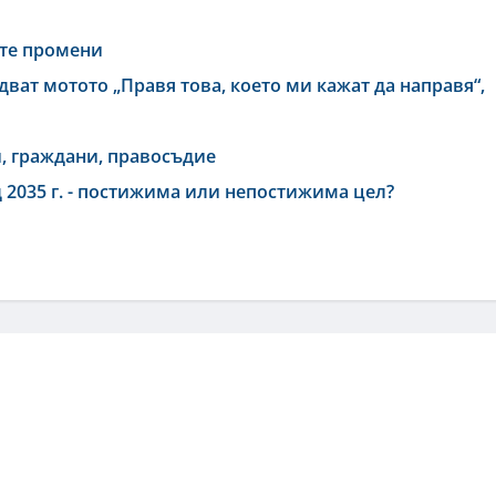
ите промени
дват мотото „Правя това, което ми кажат да направя“,
, граждани, правосъдие
 2035 г. - постижима или непостижима цел?