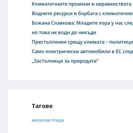
Климатичните промени и неравенствата
Водните ресурси в борбата с климатичн
Божана Славкова: Младите хора у нас сле
но това не води до никъде
Престъпления срещу климата – политици
Само електрически автомобили в ЕС след
„Застъпници за природата“
Тагове
екология
птици