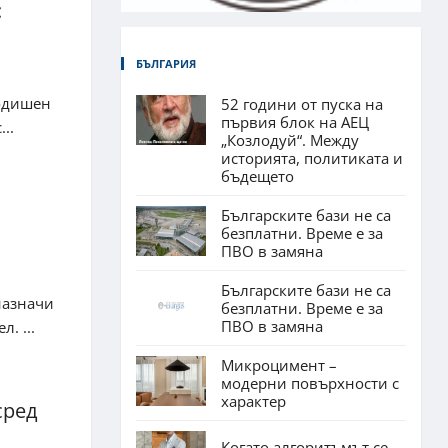
:
БЪЛГАРИЯ
годишен
52 години от пуска на
първия блок на АЕЦ
..
„Козлодуй“. Между
историята, политиката и
бъдещето
Българските бази не са
безплатни. Време е за
ПВО в замяна
Българските бази не са
назначи
безплатни. Време е за
ПВО в замяна
. ...
Микроцимент –
модерни повърхности с
характер
сред
Когато алгоритъмът се