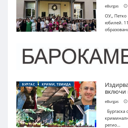
eBurgas
ОУ,, Петко
юбилей. 1
образовани
Издирва
БУРГАС
КРИМИ, ТЕМИДА
включи 
eBurgas
Бургаска о
криминалн
регио...