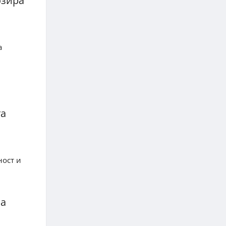
озира
а
та
ност и
 а