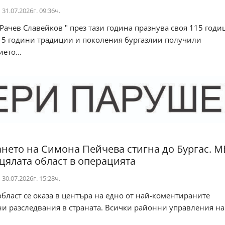
31.07.2026г. 09:36ч.
 Рачев Славейков " през тази година празнува своя 115 год
15 години традиции и поколения бургазлии получили
ето...
нето на Симона Пейчева стигна до Бургас. М
цялата област в операцията
30.07.2026г. 15:28ч.
бласт се оказа в центъра на едно от най-коментираните
и разследвания в страната. Всички районни управления на