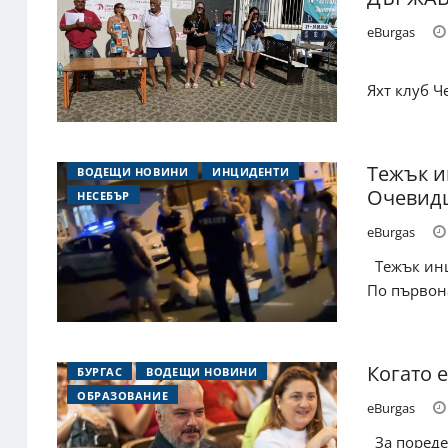
eBurgas
Яхт клуб Ч
Тежък и
ВОДЕЩИ НОВИНИ
ИНЦИДЕНТИ
Очевидц
НЕСЕБЪР
eBurgas
Тежък инци
По първона
Когато 
БУРГАС
ВОДЕЩИ НОВИНИ
ОБРАЗОВАНИЕ
eBurgas
За пореде