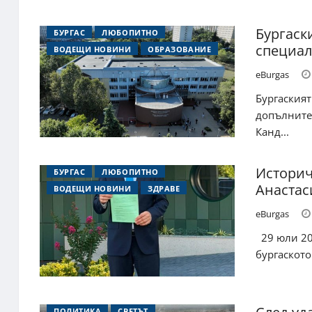
Бургаск
БУРГАС
ЛЮБОПИТНО
специал
ВОДЕЩИ НОВИНИ
ОБРАЗОВАНИЕ
eBurgas
Бургаският
допълнител
Канд...
Историч
БУРГАС
ЛЮБОПИТНО
Анастас
ВОДЕЩИ НОВИНИ
ЗДРАВЕ
eBurgas
29 юли 202
бургаското
ПОЛИТИКА
СВЕТЪТ