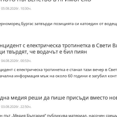
05.08.2026г. 10:30ч.
ерноморец Бургас затвърди позицията си катоедин от водещ
нцидент с електрическа тротинетка в Свети В
и твърдят, че водачът е бил пиян
04.08.2026г. 00:53ч.
дент с електрическа тротинетка е станал тази вечер в Свет
чална информация мъж на около 60 години е загубил контр
една медия реши да пише присъди вместо н
03.08.2026г. 22:50ч.
н път „Медия България“ публикува материал, насочен срещ