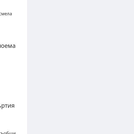
 смела
 поема
й
ъртия
 съобщи