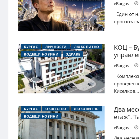
eBurgas
Един от на
прогноза з
КОЦ – Б
БУРГАС
ЛИЧНОСТИ
ЛЮБОПИТНО
управле
ВОДЕЩИ НОВИНИ
ЗДРАВЕ
eBurgas
Комплексн
проведен к
Киселков...
Два месе
БУРГАС
ОБЩЕСТВО
ЛЮБОПИТНО
етаж“. 
ВОДЕЩИ НОВИНИ
eBurgas
Два месеца