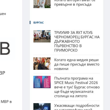
превърне в присъда
ишен
БУРГАС
ТРИУМФ ЗА ЯХТ КЛУБ
ЧЕРНОМОРЕЦ БУРГАС НА
ДЪРЖАВНОТО
ПЪРВЕНСТВО В
ПРИМОРСКО
Когато една медия реши
да пише присъди вместо
новини
ВР
Пълната програма на
SPICE Music Festival 2026
вече е тук! Бургас отново
ще бъде музикалната
столица на лятото
 МВР в
Ужасяващи подробности
за катастрофата край