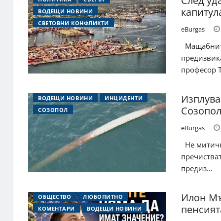
След уд
капитул
ВОДЕЩИ НОВИНИ
СВЕТОВНИ КОНФЛИКТИ
eBurgas
Мащабните
предизвика
професор Ту
Изплува
ВОДЕЩИ НОВИНИ
ИНЦИДЕНТИ
Созопол
СОЗОПОЛ
eBurgas
Не митичн
пречистват
предиз...
Илон Мъ
ОБЩЕСТВО
ЛЮБОПИТНО
пенсият
КОМЕНТАРИ
ВОДЕЩИ НОВИНИ