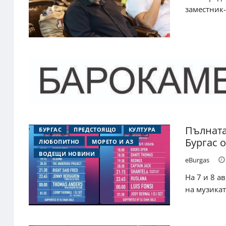
заместник-
Пълната 
БУРГАС
ПРЕДСТОЯЩО
КУЛТУРА
Бургас 
ЛЮБОПИТНО
МОРЕТО И АЗ
ВОДЕЩИ НОВИНИ
eBurgas
На 7 и 8 а
на музикат