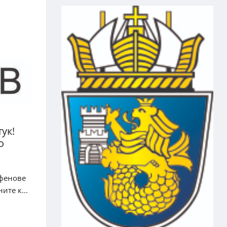
ук!
о
 фенове
ите к...