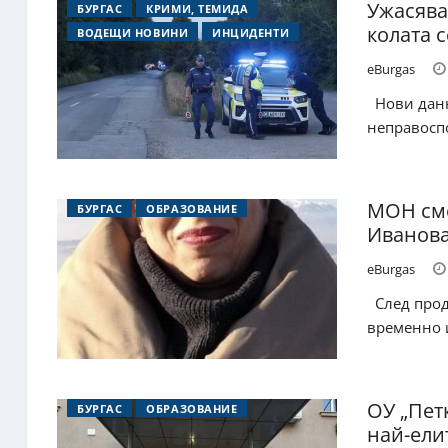
Ужасява
БУРГАС
КРИМИ, ТЕМИДА
колата с
ВОДЕЩИ НОВИНИ
ИНЦИДЕНТИ
eBurgas
Нови данн
неправоспо
МОН сме
БУРГАС
ОБРАЗОВАНИЕ
Иванова
eBurgas
След прод
временно и
ОУ „Пет
БУРГАС
ОБРАЗОВАНИЕ
най-ели