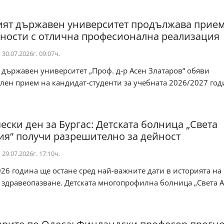
ият държавен университет продължава прием
ности с отлична професионална реализация
30.07.2026г. 09:07ч.
 държавен университет „Проф. д-р Асен Златаров“ обяви
ен прием на кандидат-студенти за учебната 2026/2027 год
ески ден за Бургас: Детската болница „Света
ия“ получи разрешително за дейност
29.07.2026г. 17:10ч.
6 година ще остане сред най-важните дати в историята на
 здравеопазване. Детската многопрофилна болница „Света Ан