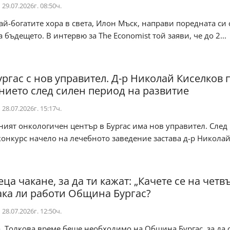
29.07.2026г. 08:50ч.
й-богатите хора в света, Илон Мъск, направи поредната си
а бъдещето. В интервю за The Economist той заяви, че до 2...
ургас с нов управител. Д-р Николай Киселков
нието след силен период на развитие
28.07.2026г. 15:17ч.
ият онкологичен център в Бургас има нов управител. След
онкурс начело на лечебното заведение застава д-р Никола
ца чакане, за да ти кажат: „Качете се на четв
Така ли работи Община Бургас?
28.07.2026г. 12:50ч.
. Толкова време беше необходимо на Община Бургас, за да