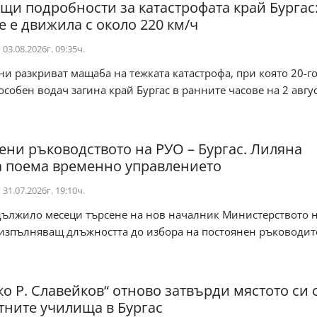
щи подробности за катастрофата край Бургас
е е движила с около 220 км/ч
03.08.2026г. 09:35ч.
и разкриват мащаба на тежката катастрофа, при която 20-
собен водач загина край Бургас в ранните часове на 2 авгус.
ни ръководството на РУО – Бургас. Лиляна
 поема временно управлението
31.07.2026г. 19:10ч.
ължило месеци търсене на нов началник Министерството 
зпълняващ длъжността до избора на постоянен ръководител
ко Р. Славейков“ отново затвърди мястото си 
тните училища в Бургас