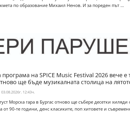
кмета по образование Михаил Ненов. И за пореден път ...
програма на SPICE Music Festival 2026 вече е т
отново ще бъде музикалната столица на лятот
03.08.2026г. 12:43ч.
вгуст Морска гара в Бургас отново ще събере десетки хиляди
а от 90-те години, денс класиките, поп хитовете и съвременн