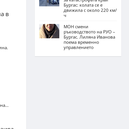
Бургас: колата се е
движила с около 220 км/
а в
ч
МОН смени
ръководството на РУО –
Бургас. Лиляна Иванова
поема временно
управлението
ина.
а...