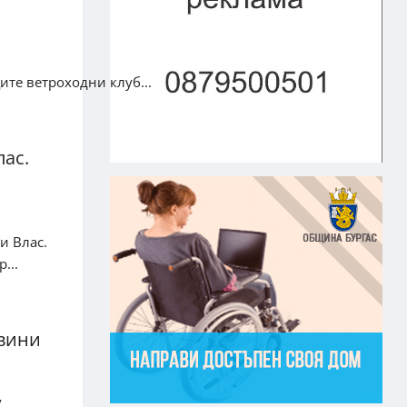
ите ветроходни клуб...
лас.
и Влас.
...
овини
у