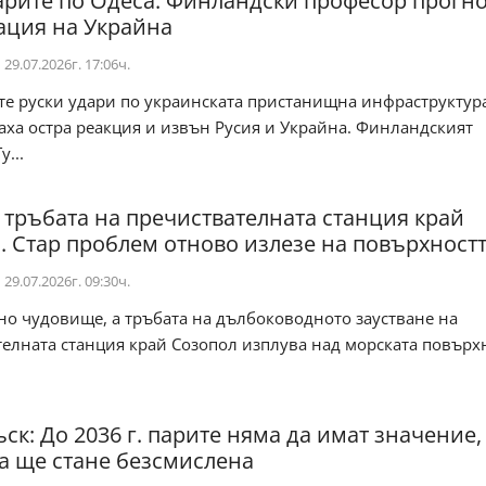
арите по Одеса: Финландски професор прогн
ация на Украйна
29.07.2026г. 17:06ч.
 руски удари по украинската пристанищна инфраструктур
ха остра реакция и извън Русия и Украйна. Финландският
...
 тръбата на пречиствателната станция край
. Стар проблем отново излезе на повърхност
29.07.2026г. 09:30ч.
о чудовище, а тръбата на дълбоководното заустване на
елната станция край Созопол изплува над морската повърх
ск: До 2036 г. парите няма да имат значение,
а ще стане безсмислена