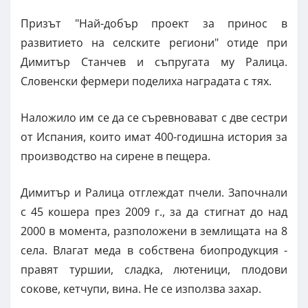
Призът "Най-добър проект за принос в
развитието на селските региони" отиде при
Димитър Станчев и съпругата му Ралица.
Словенски фермери поделиха наградата с тях.
Наложило им се да се съревновават с две сестри
от Испания, които имат 400-годишна история за
производство на сирене в пещера.
Димитър и Ралица отглеждат пчели. Започнали
с 45 кошера през 2009 г., за да стигнат до над
2000 в момента, разположени в землищата на 8
села. Влагат меда в собствена биопродукция -
правят туршии, сладка, лютеници, плодови
сокове, кетчупи, вина. Не се използва захар.