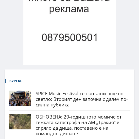
БУРГАС
SPICE Music Festival се напълни още по
светло: Вторият ден започна с далеч по-
силна публика
ОБНОВЕНА: 20-годишното момиче от
тежката катастрофа на АМ „Тракия“ е
спряло да диша, поставено е на
командно дишане