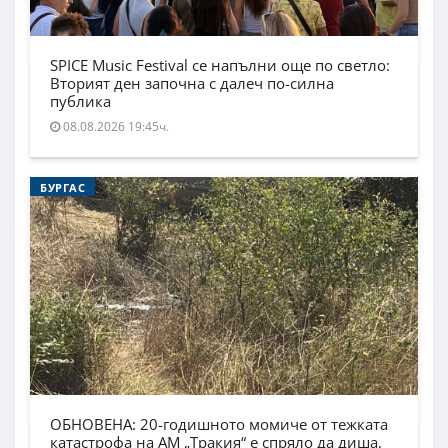
SPICE Music Festival се напълни още по светло:
Вторият ден започна с далеч по-силна
публика
08.08.2026 19:45ч.
БУРГАС
ОБНОВЕНА: 20-годишното момиче от тежката
катастрофа на АМ „Тракия“ е спряло да диша,