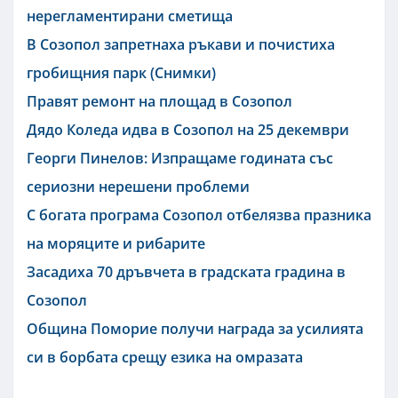
нерегламентирани сметища
В Созопол запретнаха ръкави и почистиха
гробищния парк (Снимки)
Правят ремонт на площад в Созопол
Дядо Коледа идва в Созопол на 25 декември
Георги Пинелов: Изпращаме годината със
сериозни нерешени проблеми
С богата програма Созопол отбелязва празника
на моряците и рибарите
Засадиха 70 дръвчета в градската градина в
Созопол
Община Поморие получи награда за усилията
си в борбата срещу езика на омразата