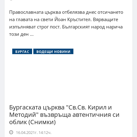
Православната църква отбелязва днес отсичането
на главата на свети Йоан Кръстител. Вярващите
изпълняват строг пост. Българският народ нарича
този ден ...
БУРГАС
ВОДЕЩИ НОВИНИ
Бургаската църква "Св.Св. Кирил и
Методий" възвръща автентичния си
облик (Снимки)
16.04.2021г. 14:12ч.