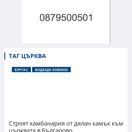
ТАГ ЦЪРКВА
БУРГАС
ВОДЕЩИ НОВИНИ
Строят камбанария от дялан камък към
църквата в Българово