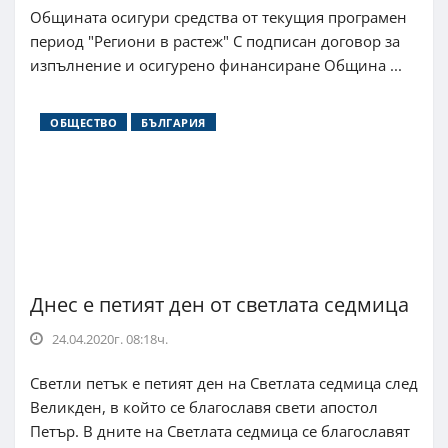
Общината осигури средства от текущия програмен
период "Региони в растеж" С подписан договор за
изпълнение и осигурено финансиране Община ...
ОБЩЕСТВО
БЪЛГАРИЯ
Днес е петият ден от светлата седмица
24.04.2020г. 08:18ч.
Светли петък е петият ден на Светлата седмица след
Великден, в който се благославя свети апостол
Петър. В дните на Светлата седмица се благославят