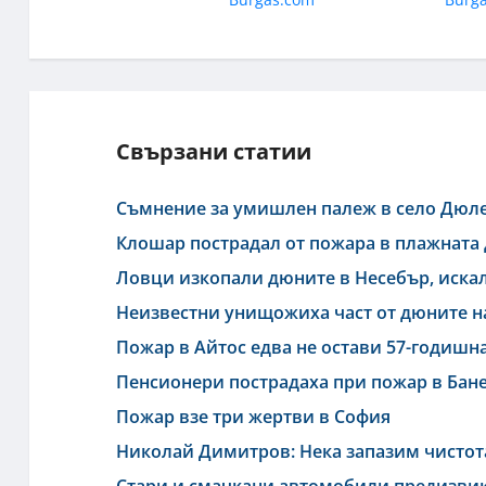
Свързани статии
Съмнение за умишлен палеж в село Дюл
Клошар пострадал от пожара в плажната д
Ловци изкопали дюните в Несебър, искал
Неизвестни унищожиха част от дюните н
Пожар в Айтос едва не остави 57-годишн
Пенсионери пострадаха при пожар в Бан
Пожар взе три жертви в София
Николай Димитров: Нека запазим чистота