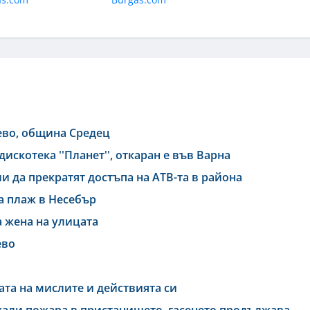
ево, община Средец
искотека ''Планет'', откаран е във Варна
и да прекратят достъпа на АТВ-та в района
а плаж в Несебър
а жена на улицата
ево
та на мислите и действията си