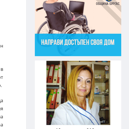
ен
 в
от
.
да
ия
на
за