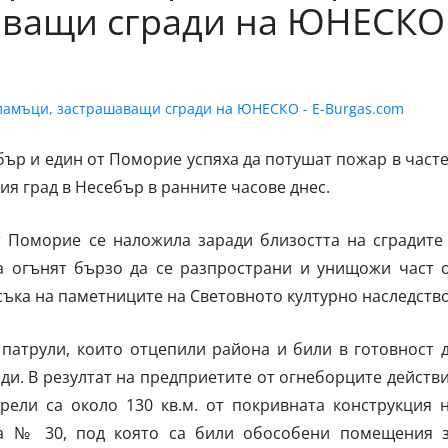
аващи сгради на ЮНЕСКО
ър и един от Поморие успяха да потушат пожар в част
ия град в Несебър в ранните часове днес.
 Поморие се наложила заради близостта на сградите
а огънят бързо да се разпространи и унищожи част 
ъка на паметниците на Световното културно наследство
патрули, които отцепили района и били в готовност 
ди. В резултат на предприетите от огнеборците действ
рели са около 130 кв.м. от покривната конструкция 
на № 30, под която са били обособени помещения 