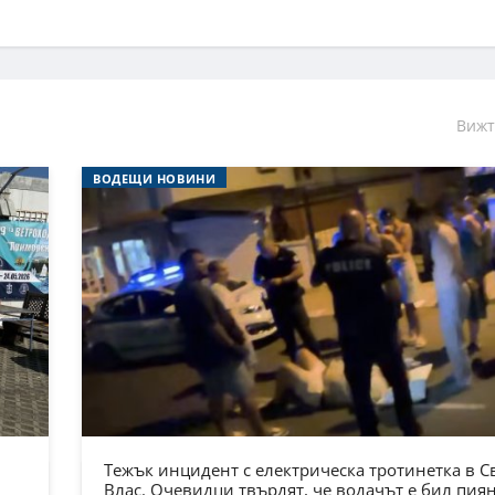
Вижт
ВОДЕЩИ НОВИНИ
Тежък инцидент с електрическа тротинетка в С
Влас. Очевидци твърдят, че водачът е бил пия