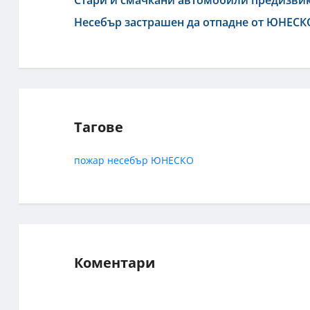
Стари и смачкани автомобили предизвик
Несебър застрашен да отпадне от ЮНЕСК
Тагове
пожар
несебър
ЮНЕСКО
Коментари