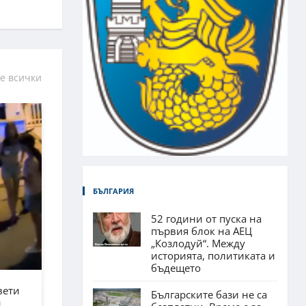
е всички
БЪЛГАРИЯ
52 години от пуска на
първия блок на АЕЦ
„Козлодуй“. Между
историята, политиката и
бъдещето
вети
Българските бази не са
н