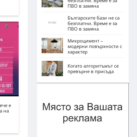
безплатни. Време е за
ПВО в замяна
Българските бази не са
безплатни. Време е за
ПВО в замяна
Микроцимент –
модерни повърхности с
характер
Когато алгоритъмът се
превърне в присъда
ече е
а на