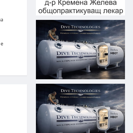
на
 е