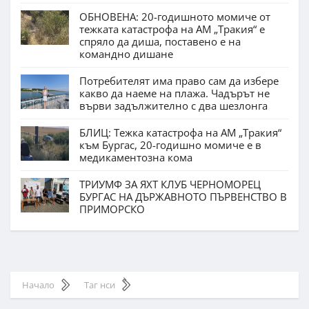
ОБНОВЕНА: 20-годишното момиче от
тежката катастрофа на АМ „Тракия“ е
спряло да диша, поставено е на
командно дишане
Потребителят има право сам да избере
какво да наеме на плажа. Чадърът не
върви задължително с два шезлонга
БЛИЦ: Тежка катастрофа на АМ „Тракия“
към Бургас, 20-годишно момиче е в
медикаментозна кома
ТРИУМФ ЗА ЯХТ КЛУБ ЧЕРНОМОРЕЦ
БУРГАС НА ДЪРЖАВНОТО ПЪРВЕНСТВО В
ПРИМОРСКО
Начало
Таг нси