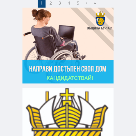
1
2
3
4
5
›
»