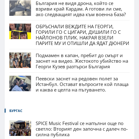
България не видя дрона, който се
взриви край Кардам. А готови ли сме,
ако следващият идва към военна база?
ОБРЪСНАЛИ ВЕЖДИТЕ НА ГЕОРГИ,
ГОРИЛИ ГО С ЦИГАРИ, ДУШИЛИ ГО С
НАЙЛОНОВ ПЛИК. НАКРАЯ ВЗЕЛИ
ПАРИТЕ МУ И ОТИШЛИ ДА ЯДАТ ДЮНЕРИ
Подмамен в капан, пребит до смърт и
заснет на видео. Жестокото убийство на
Георги Кузев разтърси България
Пеевски заснет на редовен полет за
Истанбул. Остават въпросите кой плаща
и каква е целта на пътуването.
БУРГАС
SPICE Music Festival се напълни още по
светло: Вторият ден започна с далеч по-
силна публика