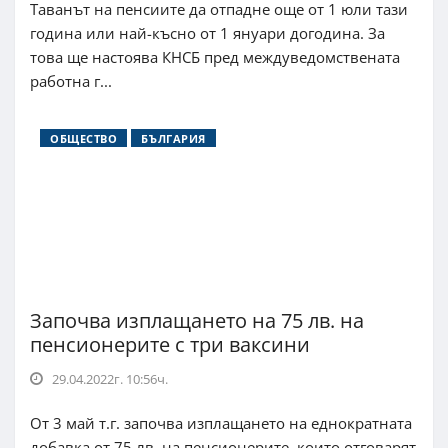
Таванът на пенсиите да отпадне още от 1 юли тази
година или най-късно от 1 януари догодина. За
това ще настоява КНСБ пред междуведомствената
работна г...
ОБЩЕСТВО
БЪЛГАРИЯ
Започва изплащането на 75 лв. на
пенсионерите с три ваксини
29.04.2022г. 10:56ч.
От 3 май т.г. започва изплащането на еднократната
добавка от 75 лв. на пенсионерите, които отговарят