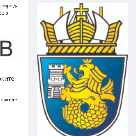
добре да
ец в
рките
 някъде