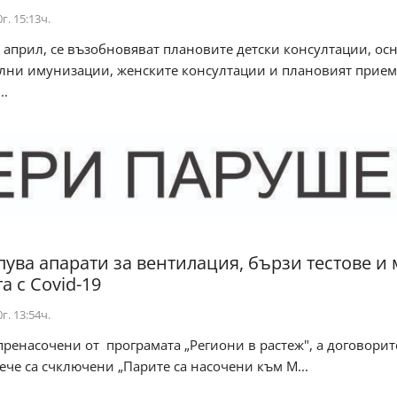
г. 15:13ч.
1 април, се възобновяват плановите детски консултации, ос
лни имунизации, женските консултации и плановият прием
..
пува апарати за вентилация, бързи тестове и
а с Covid-19
г. 13:54ч.
пренасочени от програмата „Региони в растеж", а договорит
ече са счключени „Парите са насочени към М...