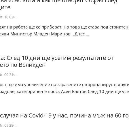
ава ясно кога и как ще отворят София след
ците
г. 10:03ч.
дят на работа ще се приберат, но това ще става под стриктен
заяви Министър Младен Маринов „Днес ...
а: След 10 дни ще усетим резултатите от
ето по Великден
г. 09:31ч.
ост ще има увеличение на заразените с коронавирус в друг
радове, категоричен е проф. Асен Балтов След 10 дни ще усет
 случая на Covid-19 у нас, почина мъж на 60 г
г. 09:28ч.