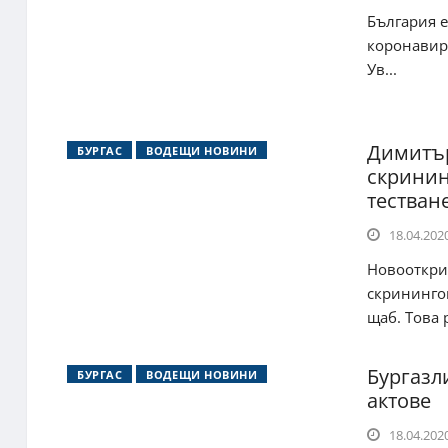
България е
коронавиру
Ув...
Димитър
БУРГАС
ВОДЕЩИ НОВИНИ
скринин
тестван
18.04.2020
Новооткрит
скрининго
щаб. Това р
Бургазл
БУРГАС
ВОДЕЩИ НОВИНИ
актове
18.04.2020