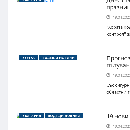
Днес ст
празни
19.04.2020
"Хората хо
контрол" 
Прогноз
БУРГАС
ВОДЕЩИ НОВИНИ
пътуван
19.04.2020
Със сигурн
областни г
19 нови
БЪЛГАРИЯ
ВОДЕЩИ НОВИНИ
19.04.2020