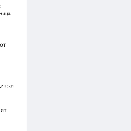
с
лница.
от
щински
сят