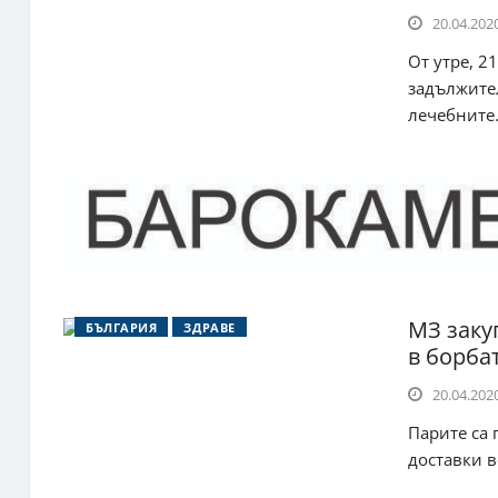
20.04.2020
От утре, 2
задължите
лечебните.
МЗ заку
БЪЛГАРИЯ
ЗДРАВЕ
в борбат
20.04.2020
Парите са 
доставки в