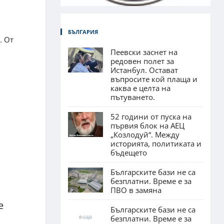
БЪЛГАРИЯ
. От
Пеевски заснет на
редовен полет за
Истанбул. Остават
въпросите кой плаща и
каква е целта на
пътуването.
52 години от пуска на
първия блок на АЕЦ
„Козлодуй“. Между
историята, политиката и
.
бъдещето
Българските бази не са
безплатни. Време е за
ПВО в замяна
е
Българските бази не са
безплатни. Време е за