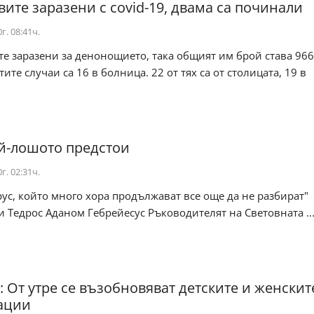
вите заразени с covid-19, двама са починали
г. 08:41ч.
те заразени за денонощието, така общият им брой става 966
ите случаи са 16 в болница. 22 от тях са от столицата, 19 в
.
й-лошото предстои
г. 02:31ч.
рус, който много хора продължават все още да не разбират"
 Тедрос Аданом Гебрейесус Ръководителят на Световната ..
: От утре се възобновяват детските и женскит
ации