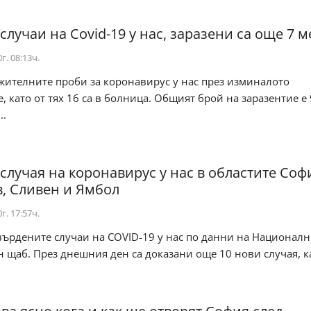
случаи на Covid-19 у нас, заразени са още 7 
г. 08:13ч.
жителните проби за коронавирус у нас през изминалото
 като от тях 16 са в болница. Общият брой на заразентие е 
..
 случая на коронавирус у нас в областите Соф
, Сливен и Ямбол
г. 17:57ч.
върдените случаи на COVID-19 у нас по данни на Национал
 щаб. През днешния ден са доказани още 10 нови случая, ка