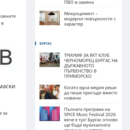
ПВО в замяна
Микроцимент –
новните
модерни повърхности с
 в
характер
БУРГАС
ТРИУМФ ЗА ЯХТ КЛУБ
ЧЕРНОМОРЕЦ БУРГАС НА
ДЪРЖАВНОТО
ПЪРВЕНСТВО В
ПРИМОРСКО
 маски
Когато една медия реши
да пише присъди вместо
новини
Пълната програма на
е за
SPICE Music Festival 2026
вече е тук! Бургас отново
ще бъде музикалната
столица на лятото