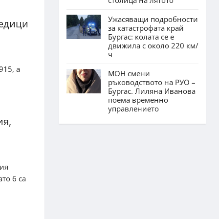
Ужасяващи подробности
медици
за катастрофата край
Бургас: колата се е
движила с около 220 км/
ч
915, а
МОН смени
ръководството на РУО –
Бургас. Лиляна Иванова
поема временно
управлението
ия,
ния
то 6 са