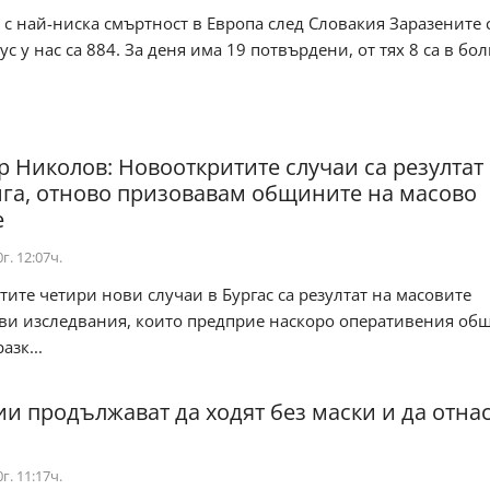
 с най-ниска смъртност в Европа след Словакия Заразените 
с у нас са 884. За деня има 19 потвърдени, от тях 8 са в бо
 Николов: Новооткритите случаи са резултат 
га, отново призовавам общините на масово
е
г. 12:07ч.
ите четири нови случаи в Бургас са резултат на масовите
ви изследвания, които предприе наскоро оперативения об
азк...
ии продължават да ходят без маски и да отна
г. 11:17ч.