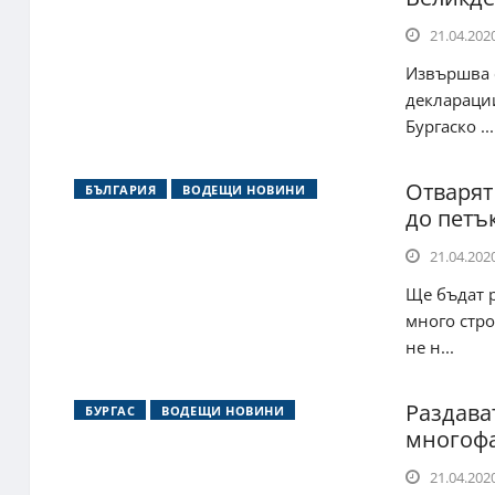
21.04.2020
Извършва с
декларации
Бургаско ...
Отварят
БЪЛГАРИЯ
ВОДЕЩИ НОВИНИ
до петъ
21.04.2020
Ще бъдат р
много стр
не н...
Раздава
БУРГАС
ВОДЕЩИ НОВИНИ
многофа
21.04.2020