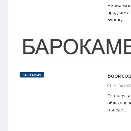
Не знаем 
продължи п
Бургас,...
Борисов
БЪЛГАРИЯ
21.04.2020
От вчера д
облекчавал
въведе...