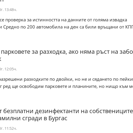
г. 13:48ч.
е проверка за истинността на данните от голяма извадка
 Средно по 200 автомобила на ден са били връщани от КПП
 парковете за разходка, ако няма ръст на заб
к
г. 12:05ч.
азрешени разходките по двойки, но не и сядането по пейк
ог ред ще освободим парковете и планините, но нищо към 
т безплатни дезинфектанти на собствениците
милни сгради в Бургас
г. 11:52ч.