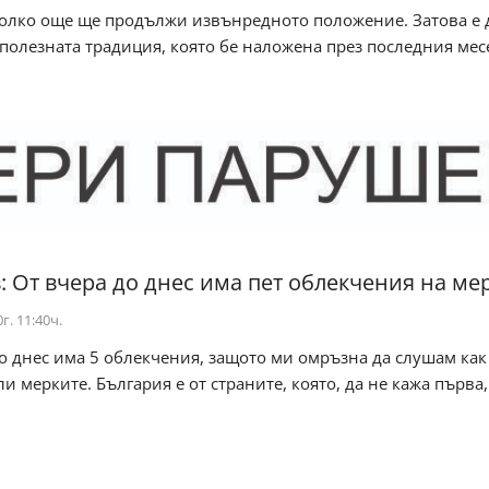
колко още ще продължи извънредното положение. Затова е 
олезната традиция, която бе наложена през последния мес
: От вчера до днес има пет облекчения на ме
г. 11:40ч.
о днес има 5 облекчения, защото ми омръзна да слушам как
и мерките. България е от страните, която, да не кажа първа,