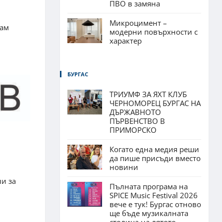
ПВО в замяна
Микроцимент –
нам
модерни повърхности с
характер
БУРГАС
ТРИУМФ ЗА ЯХТ КЛУБ
ЧЕРНОМОРЕЦ БУРГАС НА
ДЪРЖАВНОТО
ПЪРВЕНСТВО В
ПРИМОРСКО
Когато една медия реши
да пише присъди вместо
новини
ли за
Пълната програма на
SPICE Music Festival 2026
вече е тук! Бургас отново
ще бъде музикалната
столица на лятото