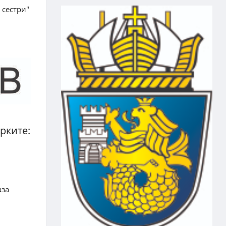
 сестри"
рките:
аза