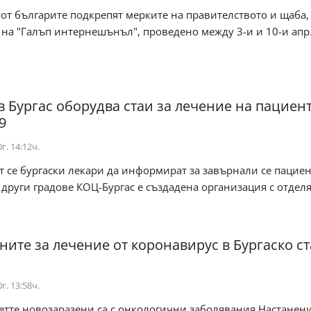
от българите подкрепят мерките на правителството и щаба,
на "Галъп интернешънъл", проведено между 3-и и 10-и апр.
в Бургас оборудва стаи за лечение на пациент
9
г. 14:12ч.
 се бургаски лекари да информират за завърнали се пациен
други градове КОЦ-Бургас е създадена организация с отдел
ните за лечение от коронавирус в Бургаско с
г. 13:58ч.
етте новозаразени са с онкологични заболявания Настанени