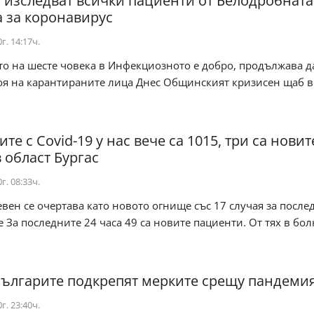
с изследват всички пациенти от Белодробната
 за коронавирус
г. 14:17ч.
о на шесте човека в Инфекциозното е добро, продължава д
оя на карантираните лица Днес Общинският кризисен щаб в
.
те с Covid-19 у нас вече са 1015, три са новит
 област Бургас
г. 08:33ч.
вен се очертава като новото огнище със 17 случая за после
За последните 24 часа 49 са новите пациенти. От тях в бо
българите подкрепят мерките срещу пандеми
г. 23:40ч.