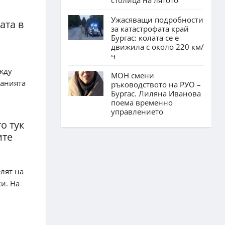
Ужасяващи подробности
ата в
за катастрофата край
Бургас: колата се е
движила с около 220 км/
ч
жду
МОН смени
панията
ръководството на РУО –
Бургас. Лиляна Иванова
поема временно
управлението
о тук
ите
лят на
и. На