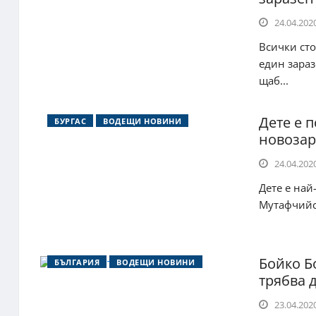
24.04.2020
Всички сто
един зараз
щаб...
Дете е п
БУРГАС
ВОДЕЩИ НОВИНИ
новозар
24.04.2020
Дете е най
Мутафчийск
Бойко Б
БЪЛГАРИЯ
ВОДЕЩИ НОВИНИ
трябва 
23.04.2020