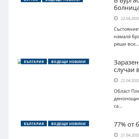
В Бурга
болница
22.04.2020
Състояниет
намаля бр
реши вси..
Заразени
БЪЛГАРИЯ
ВОДЕЩИ НОВИНИ
случаи в
22.04.2020
Област Пле
денонощие 
са...
77% от 
БЪЛГАРИЯ
ВОДЕЩИ НОВИНИ
21.04.2020