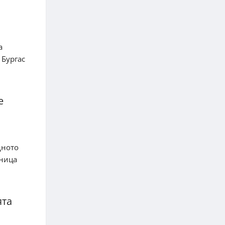
а
 Бургас
е
дното
лница
ята