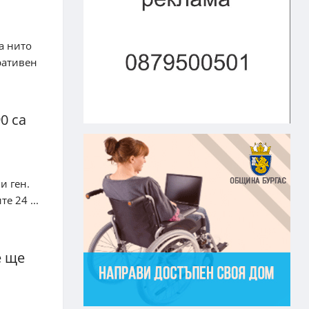
а нито
ративен
0 са
и ген.
е 24 ...
е ще