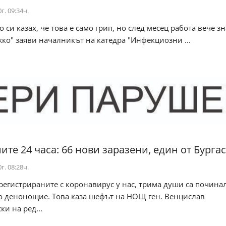
г. 09:34ч.
о си казах, че това е само грип, но след месец работа вече з
жко" заяви началникът на катедра "Инфекциозни ...
ите 24 часа: 66 нови заразени, един от Бургас
г. 08:28ч.
регистрираните с коронавирус у нас, трима души са почина
о денонощие. Това каза шефът на НОЩ ген. Венцислав
и на ред...