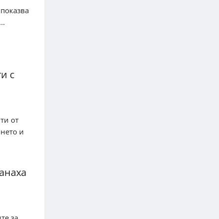
 показва
..
и с
ти от
янето и
танаха
те за