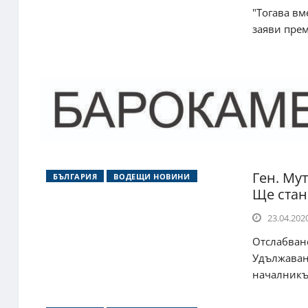
"Тогава вм
заяви прем
Ген. Му
БЪЛГАРИЯ
ВОДЕЩИ НОВИНИ
Ще стан
23.04.2020
Отслабване
Удължаван
началникът