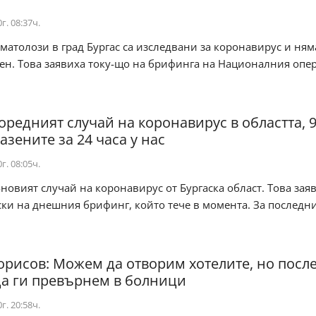
г. 08:37ч.
матолози в град Бургас са изследвани за коронавирус и ням
ен. Това заявиха току-що на брифинга на Националния опе
оредният случай на коронавирус в областта, 9
азените за 24 часа у нас
г. 08:05ч.
-новият случай на коронавирус от Бургаска област. Това заяв
и на днешния брифинг, който тече в момента. За последнит
орисов: Можем да отворим хотелите, но посл
да ги превърнем в болници
г. 20:58ч.