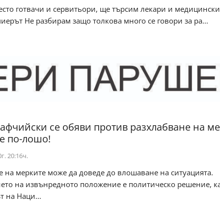
есто готвачи и сервитьори, ще търсим лекари и медицински
иерът Не разбирам защо толкова много се говори за ра...
тафчийски се обяви против разхлабване на ме
е по-лошо!
г. 20:16ч.
 на мерките може да доведе до влошаване на ситуацията.
ето на извънредното положение е политическо решение, к
 на Наци...