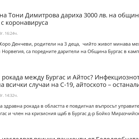
на Тони Димитрова дариха 3000 лв. на общин
 с коронавируса
г. 16:24ч.
 Жоро Денчеви, родители на 3 деца, чийто живот минава ме
 Норвегия, са поредните дарители на Община Бургас в кам
 рокада между Бургас и Айтос? Инфекциознот
а всички случаи на C-19, айтоското – останал
г. 14:32ч.
а здравна рокада в областта е повдигнал въпросът управите
ас и член на кризисния щаб в Бургас д-р Бойко Миразчийск