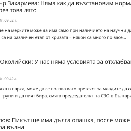
р Захариева: Няма как да възстановим нор
рез това лято
г. 09:52ч.
не на мерките може да има само при наличието на научни 
са на различен етап от кризата – някои са много по-засе...
Околийски: У нас няма условията за отхлабва
г. 09:42ч.
дка в парка, може да се ползва като претекст за младите да с
 групи и да пият бира, смята председателят на СЗО в България
пов: Пикът ще има дълга опашка, после може
ра вълна