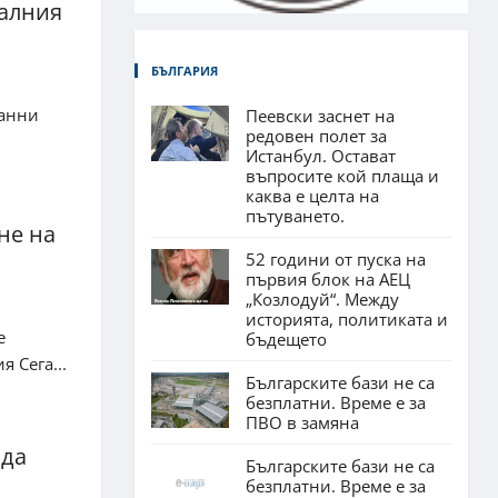
малния
БЪЛГАРИЯ
данни
Пеевски заснет на
редовен полет за
Истанбул. Остават
въпросите кой плаща и
каква е целта на
пътуването.
не на
52 години от пуска на
първия блок на АЕЦ
„Козлодуй“. Между
историята, политиката и
е
бъдещето
 Сега...
Българските бази не са
безплатни. Време е за
ПВО в замяна
 да
Българските бази не са
безплатни. Време е за