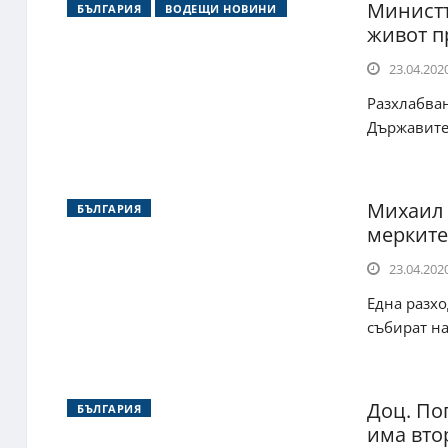
Министъ
БЪЛГАРИЯ
ВОДЕЩИ НОВИНИ
живот п
23.04.2020
Разхлабва
Държавите 
Михаил 
БЪЛГАРИЯ
мерките
23.04.2020
Една разхо
събират на
Доц. По
БЪЛГАРИЯ
има вто