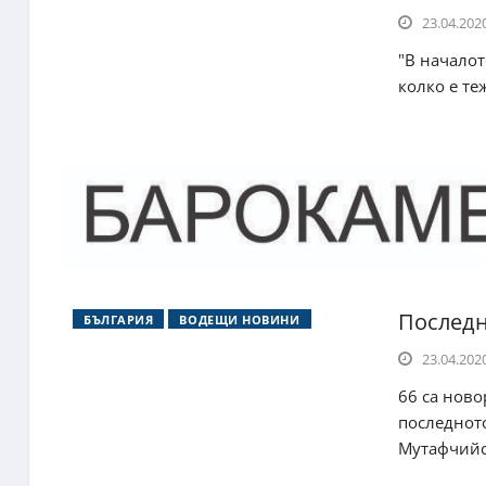
23.04.2020
"В началот
колко е те
Последн
БЪЛГАРИЯ
ВОДЕЩИ НОВИНИ
23.04.2020
66 са ново
последнот
Мутафчийск