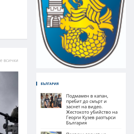
е всички
БЪЛГАРИЯ
Подмамен в капан,
пребит до смърт и
заснет на видео.
Жестокото убийство на
Георги Кузев разтърси
България