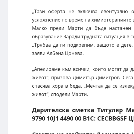
„Тази оферта не включва евентуално о
усложнение по време на химиотерапиите щ
Малко преди Марти да бъде настанен 
о6разувание.3аради трудната ситуация в 
„Трябва да ги подкрепим, защото е дете
заяви Албена Цонева.
„Апелираме към всички, които могат да да
живот", призова Димитър Димитров. Сега 
спасява хора в беда. „Мечтая да се изле
живот", сподели Марти.
Дарителска сметка Титуляр М
9790 10J1 4490 00 В1С: CECBBGSF