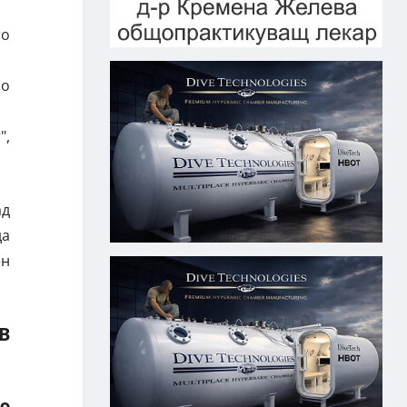
то
но
",
ад
да
ен
В