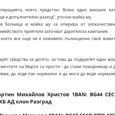
перацията, която предстои. Всяко едно влизане ка
е е допълнително разход”, уточни майка му.
в болница и майка му се оперира от злокачестве
семейството приятели започват дарителска кампания.
, което все още не е изживяло пълноценно своя живот
рят средства за детето, за това да подкрепят един мл
мечтите на Марти са прости - да стане пожарникар и 
кувам, да ходя пак нормално и да мога да водя нормал
артин Михайлов Христов 1BAN: BG44 СЕС
 ЦКБ АД клон Разград