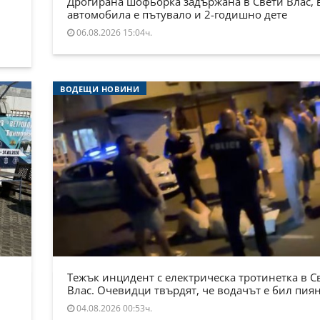
Дрогирана шофьорка задържана в Свети Влас, 
автомобила е пътувало и 2-годишно дете
06.08.2026 15:04ч.
ВОДЕЩИ НОВИНИ
Тежък инцидент с електрическа тротинетка в С
Влас. Очевидци твърдят, че водачът е бил пия
04.08.2026 00:53ч.