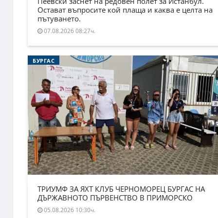
Пеевски заснет на редовен полет за Истанбул.
Остават въпросите кой плаща и каква е целта на
пътуването.
07.08.2026 08:27ч.
БУРГАС
ТРИУМФ ЗА ЯХТ КЛУБ ЧЕРНОМОРЕЦ БУРГАС НА
ДЪРЖАВНОТО ПЪРВЕНСТВО В ПРИМОРСКО
05.08.2026 10:30ч.