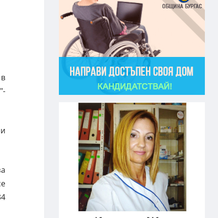
 в
"-
 и
за
се
34