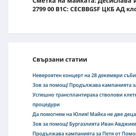
Сметка на майката: Десислава 
2799 00 В1С: CECBBGSF ЦКБ АД к
Свързани статии
Невероятен концерт на 28 декември съби
Зов за помощ! Продължава кампанията з
Успешно трансплантираха стволови клетк
процедури
Да помогнем на Юлия! Майка не две деца 
Зов за помощ! Бургазлията Иван Авджиев
Продължава кампанията за Петя от Помо