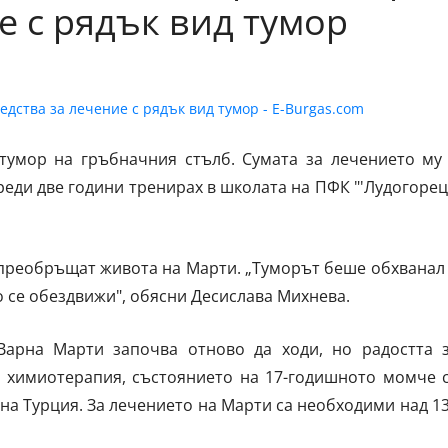
е с рядък вид тумор
тумор на гръбначния стълб. Сумата за лечението му
реди две години тренирах в школата на ПФК "'Лудогорец
 преобръщат живота на Марти. „Туморът беше обхванал
о се обездвижи", обясни Десислава Михнева.
арна Марти започва отново да ходи, но радостта 
ве химиотерапия, състоянието на 17-годишното момче 
на Турция. За лечението на Марти са необходими над 1