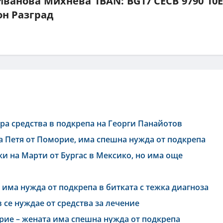
Иванова Михнева 1BAN: BG17 СЕСВ 9790 10Е
лон Разград
ра средства в подкрепа на Георги Панайотов
а Петя от Поморие, има спешна нужда от подкрепа
и на Марти от Бургас в Мексико, но има още
има нужда от подкрепа в битката с тежка диагноза
 се нуждае от средства за лечение
рие – жената има спешна нужда от подкрепа