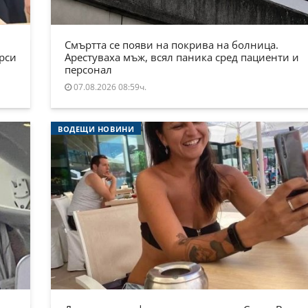
Смъртта се появи на покрива на болница.
ърси
Арестуваха мъж, всял паника сред пациенти и
персонал
07.08.2026 08:59ч.
ВОДЕЩИ НОВИНИ