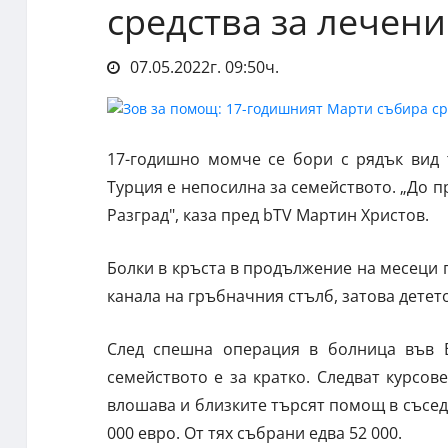
средства за лечени
07.05.2022г. 09:50ч.
17-годишно момче се бори с рядък вид 
Турция е непосилна за семейството. „До п
Разград", каза пред bTV Мартин Христов.
Болки в кръста в продължение на месеци
канала на гръбначния стълб, затова детет
След спешна операция в болница във В
семейството е за кратко. Следват курсо
влошава и близките търсят помощ в съсед
000 евро. От тях събрани едва 52 000.