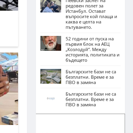
Пеевски заснет на
редовен полет за
Истанбул. Остават
въпросите кой плаща и
каква е целта на
пътуването.
52 години от пуска на
първия блок на АЕЦ
„Козлодуй“. Между
историята, политиката и
бъдещето
Българските бази не са
безплатни. Време е за
ПВО в замяна
Българските бази не са
безплатни. Време е за
ПВО в замяна