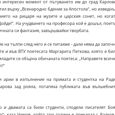
и интересен момент от пътуването им до град Карлов
тил върху „Всенародно бдение за Апостола“, но изведн
ението на рицаря на музите и царския сонет, но кога
ойде!“. На учудването на професора кой е дошъл, поет
тичната си фантазия, завършвайки творбата.
 на тълпи след него и се питахме - дали няма да започ
те и във ВТУ поетесата Маргарита Петкова, която е би
 младите се обърна обичаната поетеса: „Направете всич
т!“
ни арии в изпълнение на примата и студентка на Рад
арова зад рояла, потапяха публиката във вълшебни
о и двамата са били студенти, сподели писателят Бо
о“- каза Чимов, който три години е прекарал с Радков