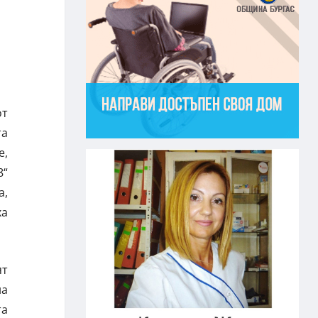
от
та
е,
8“
а,
ха
ят
на
та