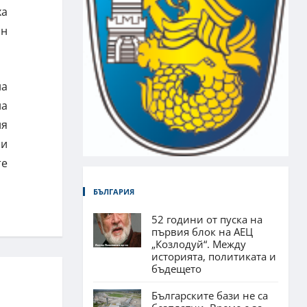
ха
ян
на
на
ия
 и
те
БЪЛГАРИЯ
52 години от пуска на
първия блок на АЕЦ
„Козлодуй“. Между
историята, политиката и
бъдещето
Българските бази не са