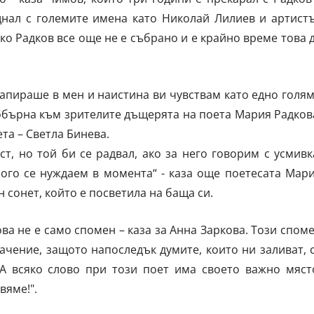
щнал с големите имена като Николай Лилиев и артист
о Радков все още не е събрано и е крайно време това 
напираше в мен и наистина ви чувствам като едно голя
 обърна към зрителите дъщерята на поета Мария Радков
ета – Светла Бинева.
т, но той би се радвал, ако за него говорим с усмивк
ного се нуждаем в момента“ - каза още поетесата Мар
 сонет, който е посветила на баща си.
ова не е само спомен – каза за Анна Заркова. Този спом
начение, защото напоследък думите, които ни заливат, 
 А всяко слово при този поет има своето важно мяст
вяме!".