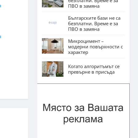
безплатни. Време е за
ПВО в замяна
Българските бази не са
безплатни. Време е за
ПВО в замяна
Микроцимент –
модерни повърхности с
характер
Когато алгоритъмът се
превърне в присъда