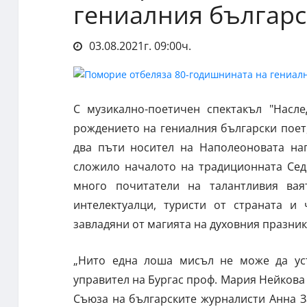
гениалния българс
03.08.2021г. 09:00ч.
С музикално-поетичен спектакъл "Насл
рождението на гениалния български поет,
два пъти носител на Наполеоновата наг
сложило началото на традиционната Сед
много почитатели на талантливия вая
интелектуалци, туристи от страната и 
завладяни от магията на духовния празник
„Нито една лоша мисъл не може да уст
управител на Бургас проф. Мария Нейкова 
Съюза на българските журналисти Анна 