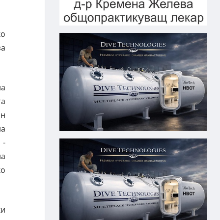
ко
за
на
та
ян
на
 -
на
ко
ки