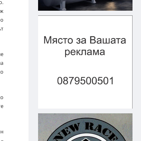
о.
ъж
то
ът
не
ла
ко
ко
те
ян
 –