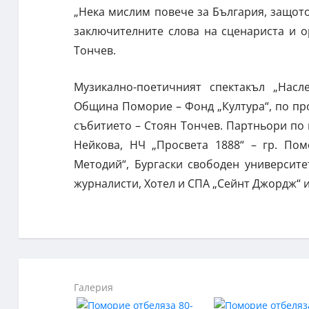
„Нека мислим повече за България, защото
заключителните слова на сценариста и о
Тончев.
Музикално-поетичният спектакъл „Нас
Община Поморие – Фонд „Култура“, по про
събитието – Стоян Тончев. Партньори по 
Нейкова, НЧ „Просвета 1888“ – гр. Пом
Методий“, Бургаски свободен университе
журналисти, Хотел и СПА „Сейнт Джордж“ и 
Галерия