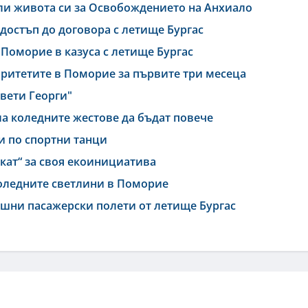
ли живота си за Освобождението на Анхиало
достъп до договора с летище Бургас
Поморие в казуса с летище Бургас
оритетите в Поморие за първите три месеца
Свети Георги"
а коледните жестове да бъдат повече
 по спортни танци
ат“ за своя екоинициатива
 коледните светлини в Поморие
ишни пасажерски полети от летище Бургас