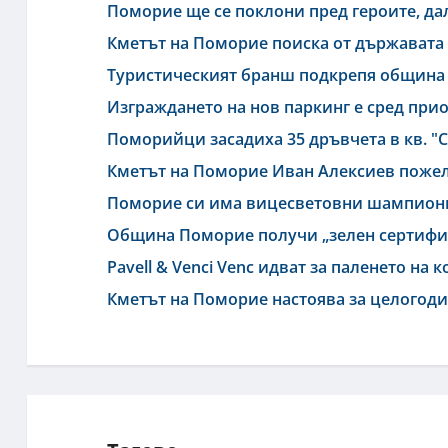
Поморие ще се поклони пред героите, да
Кметът на Поморие поиска от държавата 
Туристическият бранш подкрепя община 
Изграждането на нов паркинг е сред при
Поморийци засадиха 35 дръвчета в кв. "
Кметът на Поморие Иван Алексиев пожел
Поморие си има вицесветовни шампиони
Община Поморие получи „зелен сертифик
Pavell & Venci Venc идват за паленето на
Кметът на Поморие настоява за целогод