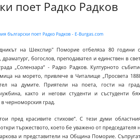
ки поет Радко Радков
едникът на Шекспир" Поморие отбеляза 80 години 
 драматург, богослов, преподавател и единствен в све
рада „Солензара“ - Радко Радков. Културното събити
мица на морето, привлече в Читалище „Просвета 188
тел на думите. Приятели на поета, гости на град
чужбина, както и негови студенти и състуденти бя
 в черноморския град.
ои пред красивите стихове“. С тези думи областни
откри тържеството, което бе уважено от председателя 
Заркова и представители на Община Поморие. Съпруга