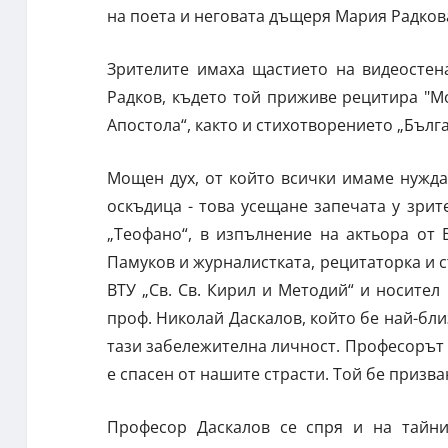
на поета и неговата дъщеря Мария Радков
Зрителите имаха щастието на видеостен
Радков, където той приживе рецитира "М
Апостола“, както и стихотворението „Бълга
Мощен дух, от който всички имаме нужда
оскъдица - това усещане запечата у зри
„Теофано“, в изпълнение на актьора от 
Памуков и журналистката, рецитаторка и с
ВТУ „Св. Св. Кирил и Методий“ и носител 
проф. Николай Даскалов, който бе най-бли
тази забележителна личност. Професорът
е спасен от нашите страсти. Той бе призв
Професор Даскалов се спря и на тайни