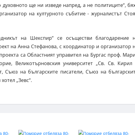
 духовното ще ни изведе напред, а не политиците“, бя
рганизатор на културното събитие - журналистът Сто
ледникът на Шекспир“ се осъществи благодарение 
ект на Анна Стефанова, с координатор и организатор 
проекта са Областният управител на Бургас проф. Мар
орие, Великотърновския университет „Св. Св. Кирил
т, Съюз на българските писатели, Съюз на български
хотел „Зевс“.