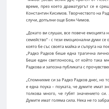
време, през което драматургът се е сре
Константин Кисимов. Творчеството на Радк
случи, допълни още Боян Чимов.
„Докато ви слушах, все повече емоцията 
семейство“ - с тези емоционални думи се
която бе със своята майка и съпруга на по
„Радко Радков беше една трагична личнос
Беше един светлоносец, от който така м
Радкова и запозна публиката с прочувствен
„Спомнихме си за Радко Радков днес, но т
е една поука – поуката, че думите имат з
толкова много, че губят значението си.
Думите имат голяма сила. Нека не го забра