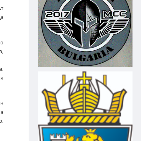
ът
да
мо
а,
а.
ия
ен
са
о.