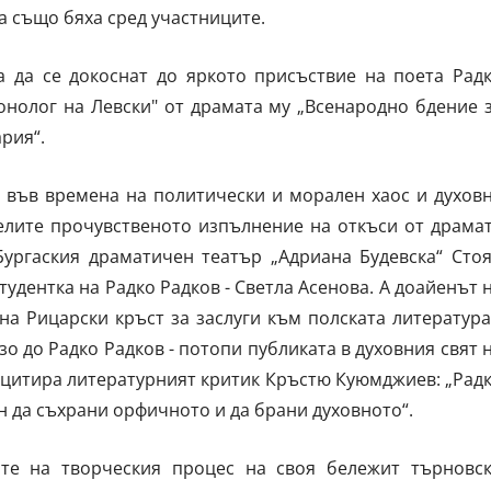
а също бяха сред участниците.
а да се докоснат до яркото присъствие на поета Рад
онолог на Левски" от драмата му „Всенародно бдение 
рия“.
 във времена на политически и морален хаос и духов
телите прочувственото изпълнение на откъси от драма
Бургаския драматичен театър „Адриана Будевска“ Сто
тудентка на Радко Радков - Светла Асенова. А доайенът 
на Рицарски кръст за заслуги към полската литература
зо до Радко Радков - потопи публиката в духовния свят 
 цитира литературният критик Кръстю Куюмджиев: „Рад
ан да съхрани орфичното и да брани духовното“.
те на творческия процес на своя бележит търновс