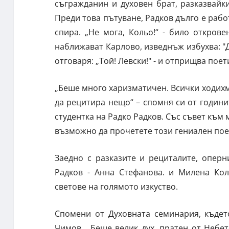
съгражданин и духовен брат, разказвайк
Преди това пътуване, Радков дълго е рабо
спира. „Не мога, Кольо!“ - било откров
наближават Карлово, изведнъж избухва: "Д
отговаря: „Той! Левски!" - и отприщва пое
„Беше много харизматичен. Всички ходихме
да рецитира нещо“ – спомня си от години
студентка на Радко Радков. Със съвет към
възможно да прочетете този гениален пое
Заедно с разказите и рециталите, опер
Радков - Анна Стефанова. и Милена Кол
светове на голямото изкуство.
Спомени от Духовната семинария, къдет
Чимов. „Беше велик дух, пратен от Небет