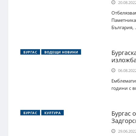
20.08.2022
Отбелязвам
Паметника 
България, .
Бургаск
БУРГАС
ВОДЕЩИ НОВИНИ
изложб
06.08.2022
Емблематич
години с в
Бургас 
БУРГАС
КУЛТУРА
Задгорс
29.06.2022