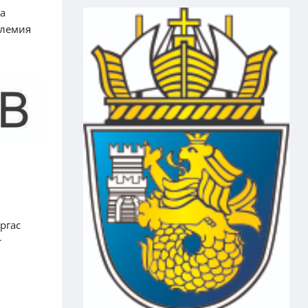
а
олемия
ргас
т