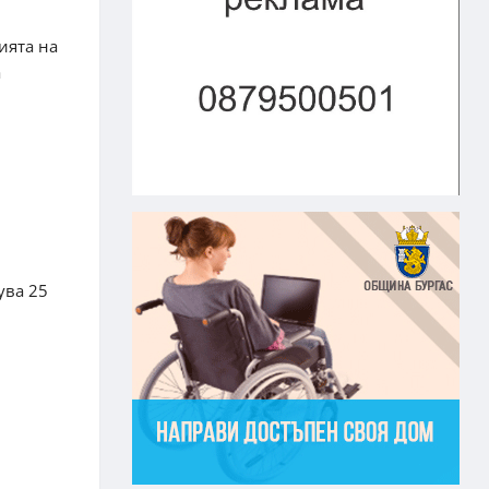
ията на
а
ува 25