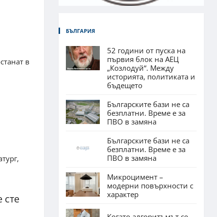
БЪЛГАРИЯ
52 години от пуска на
първия блок на АЕЦ
станат в
„Козлодуй“. Между
историята, политиката и
бъдещето
Българските бази не са
безплатни. Време е за
ПВО в замяна
Българските бази не са
безплатни. Време е за
ПВО в замяна
тург,
Микроцимент –
модерни повърхности с
характер
 сте
Когато алгоритъмът се