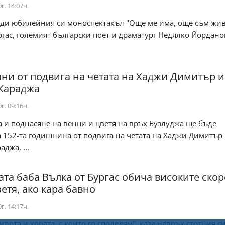
г. 14:07ч.
еди юбилейния си моноспектакъл "Още ме има, още съм жив
гас, големият български поет и драматург Недялко Йорданов
ини от подвига на четата на Хаджи Димитър и
Караджа
г. 09:16ч.
 и поднасяне на венци и цветя на връх Бузлуджа ще бъде
 152-та годишнина от подвига на четата на Хаджи Димитър
джа. ...
ата баба Вълка от Бургас обича високите скор
етя, ако кара бавно
г. 14:17ч.
вота и хората, с които го споделям", каза навръх стотния с