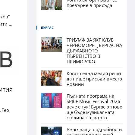
превърне в присъда
ков”
ти ...
БУРГАС
ТРИУМФ ЗА ЯХТ КЛУБ
ЧЕРНОМОРЕЦ БУРГАС НА
ДЪРЖАВНОТО
ПЪРВЕНСТВО В
ПРИМОРСКО
Когато една медия реши
да пише присъди вместо
новини
ития
Пълната програма на
SPICE Music Festival 2026
вече е тук! Бургас отново
„Гео
ще бъде музикалната
столица на лятото
Ужасяващи подробности
за катастрофата край