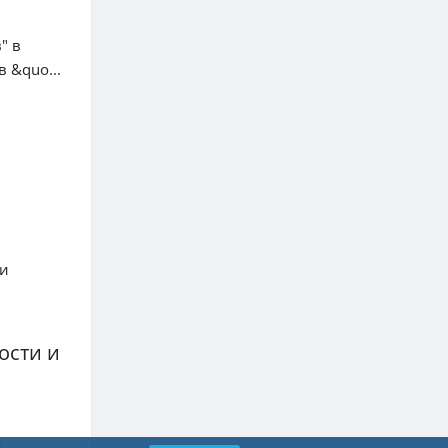
" в
 &quo...
 и
ости и
и