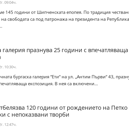
г. 09:04ч.
е 145 години от Шипченската епопея. По традиция честван
на свободата са под патронажа на президента на Републик
..
а галерия празнува 25 години с впечатляваща
а
г. 10:30ч.
ната бургаска галерия “Ети“ на ул. „Антим Първи“ 43, празн
печатляваща експозиция. В нея са включени...
отбелязва 120 години от рождението на Петко
ки с непоказвани творби
г. 12:47ч.