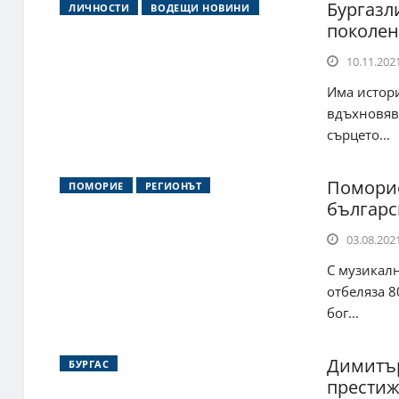
Бургазл
ЛИЧНОСТИ
ВОДЕЩИ НОВИНИ
поколен
10.11.2021
Има истори
вдъхновява
сърцето...
Поморие
ПОМОРИЕ
РЕГИОНЪТ
българс
03.08.2021
С музикал
отбеляза 8
бог...
Димитър
БУРГАС
престиж 