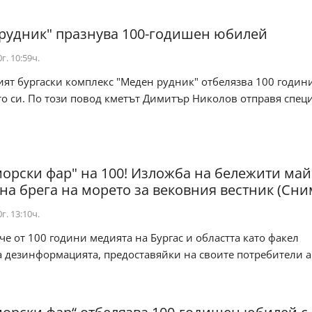
рудник" празнува 100-годишен юбилей
г. 10:59ч.
ят бургаски комплекс "Меден рудник" отбелязва 100 години
о си. По този повод кметът Димитър Николов отправя специ
орски фар" на 100! Изложба на бележити ма
 на брега на морето за вековния вестник (Сни
г. 13:10ч.
че от 100 години медията на Бургас и областта като факел
 дезинформацията, предоставяйки на своите потребители а