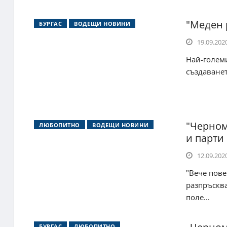
"Меден 
БУРГАС
ВОДЕЩИ НОВИНИ
19.09.2020
Най-големи
създаванет
"Черном
ЛЮБОПИТНО
ВОДЕЩИ НОВИНИ
и парти
12.09.2020
"Вече пове
разпръсква
поле...
БУРГАС
ЛЮБОПИТНО