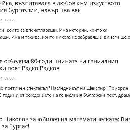
ийка, възпитавала в любов към изкуството
ия бургазлии, навършва век
г. 12:47ч.
и, които са впечатляващи. Има истории, които са
щи. Има и такива, които никога не забравяш и винаги ще о
 отбеляза 80-годишнината на гениалния
ки поет Радко Радков
г. 09:00ч.
но-поетичен спектакъл "Наследникът на Шекспир" Поморие
0 години от рождението на гениалния български поет, драма
 Николов за юбилея на математическата: Вие
за Бургас!