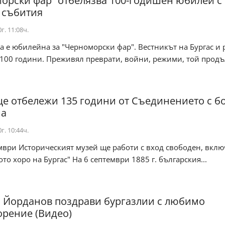
орски фар“ отбелязва 100-годишен юбилей с
 събития
г. 11:08ч.
а е юбилейна за "Черноморски фар". Вестникът на Бургас и 
00 години. Преживял преврати, войни, режими, той продъл
ще отбележи 135 години от Съединението с б
ма
г. 10:44ч.
мври Историческият музей ще работи с вход свободен, вклю
ото хоро на Бургас" На 6 септември 1885 г. българския...
 Йорданов поздрави бургазлии с любимо
орение (Видео)