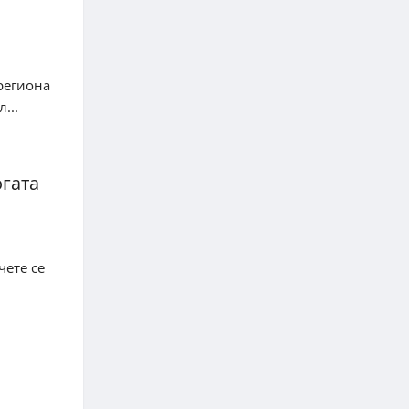
региона
...
огата
чете се