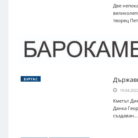
Две непок
великолепн
творец Петк
Държавн
БУРГАС
19.04.2022
Кметът Ди
Данка Геор
създаван...