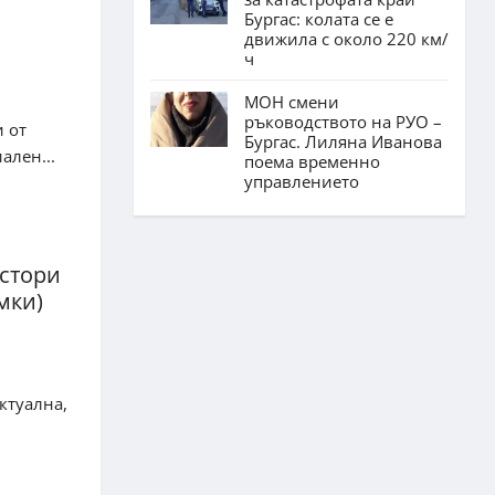
Бургас: колата се е
движила с около 220 км/
ч
МОН смени
ръководството на РУО –
 от
Бургас. Лиляна Иванова
ален...
поема временно
управлението
йстори
мки)
ктуална,