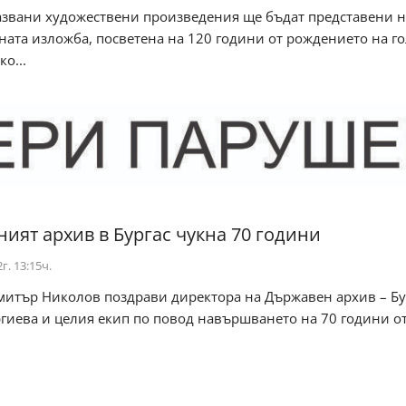
азвани художествени произведения ще бъдат представени н
ата изложба, посветена на 120 години от рождението на г
о...
ият архив в Бургас чукна 70 години
г. 13:15ч.
митър Николов поздрави директора на Държавен архив – Бу
гиева и целия екип по повод навършването на 70 години о