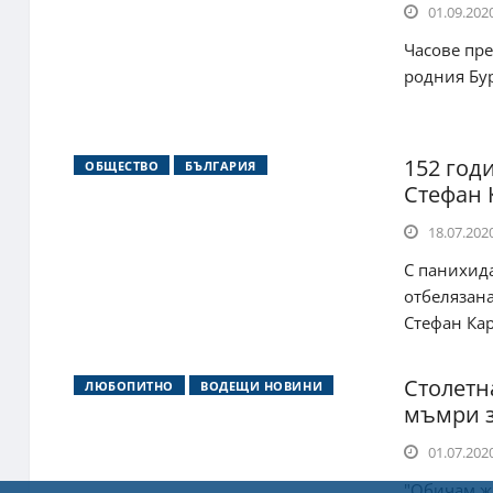
01.09.2020
Часове пр
родния Бур
152 год
ОБЩЕСТВО
БЪЛГАРИЯ
Стефан 
18.07.2020
С панихида
отбелязана
Стефан Кара
Столетн
ЛЮБОПИТНО
ВОДЕЩИ НОВИНИ
мъмри з
01.07.2020
"Обичам жи