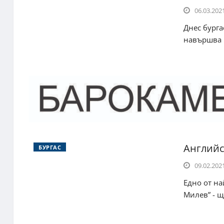
06.03.2021
Днес бург
навършва 5
Английс
БУРГАС
09.02.2021
Едно от на
Милев” - щ