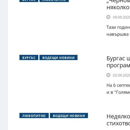
„Черном
няколко
09.09.2020
Тази годин
навършва 1
Бургас 
БУРГАС
ВОДЕЩИ НОВИНИ
програ
02.09.2020
На 6 септе
и в "Голям
Недялко
ЛЮБОПИТНО
ВОДЕЩИ НОВИНИ
стихотв