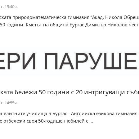
г. 15:40ч.
аската природоматематическа гимназия “Акад. Никола Обреш
0 години. Кметът на община Бургас Димитър Николов чести
ката бележи 50 години с 20 интригуващи съб
г. 14:55ч.
й-елитните училища в Бургас - Английска езикова гимназия 
е отбележи своя 50-годишен юбилей с ...