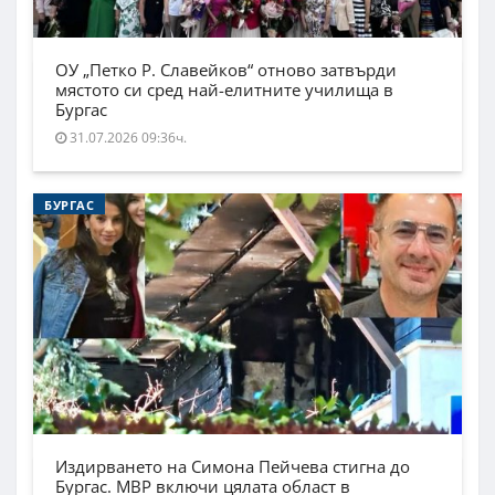
ОУ „Петко Р. Славейков“ отново затвърди
мястото си сред най-елитните училища в
Бургас
31.07.2026 09:36ч.
БУРГАС
Издирването на Симона Пейчева стигна до
Бургас. МВР включи цялата област в