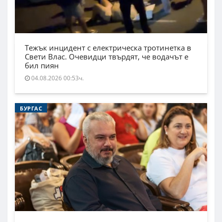
Тежък инцидент с електрическа тротинетка в
Свети Влас. Очевидци твърдят, че водачът е
бил пиян
04.08.2026 00:53ч.
БУРГАС