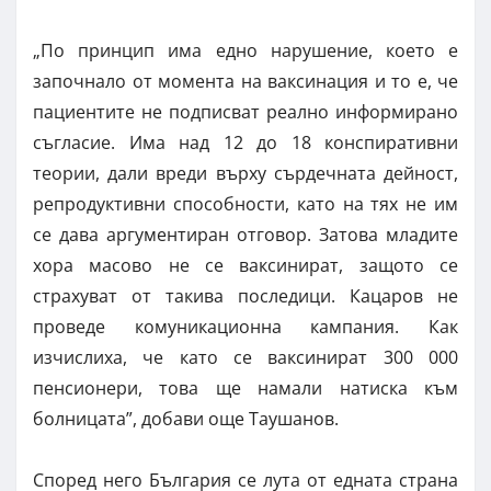
„По принцип има едно нарушение, което е
започнало от момента на ваксинация и то е, че
пациентите не подписват реално информирано
съгласие. Има над 12 до 18 конспиративни
теории, дали вреди върху сърдечната дейност,
репродуктивни способности, като на тях не им
се дава аргументиран отговор. Затова младите
хора масово не се ваксинират, защото се
страхуват от такива последици. Кацаров не
проведе комуникационна кампания. Как
изчислиха, че като се ваксинират 300 000
пенсионери, това ще намали натиска към
болницата”, добави още Таушанов.
Според него България се лута от едната страна