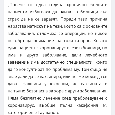
„Повече от една година хронично болните
пациенти избягваха да влизат в болници със
страх да не се заразят. Поради тази причина
нараства натискът на тези, които са с основните
заболявания, отложиха се операции, но никой
не обръща внимание на този въпрос. Когато
един пациент с коронавирус влезе в болница, но
има и друго заболяване, дали лечебното
заведение има достатъчно специалисти, които
да го консултират по проблема му. Той също не
знае дали да се ваксинира, или не. Не може да се
дават фалшиви успокоения, че ваксината е
напълно безопасна за хора с други заболявания.
Няма безплатно лечение след преболедуване с
коронавирус, въобще пълна какафония е“,
категоричен е Таушанов.