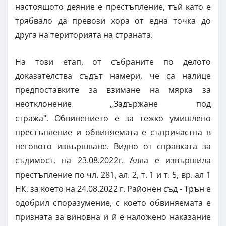
настоящото деяние е престъпление, тъй като е
трябвало да превози хора от една точка до
друга на територията на страната.
На този етап, от събраните по делото
доказателства съдът намери, че са налице
предпоставките за взимане на мярка за
неотклонение „Задържане под
стража". Обвинението е за тежко умишлено
престъпление и обвиняемата е съпричастна в
неговото извършване. Видно от справката за
съдимост, на 23.08.2022г. Алла е извършила
престъпление по чл. 281, ал. 2, т. 1 и т. 5, вр. ал 1
НК, за което на 24.08.2022 г. Районен съд - Трън е
одобрил споразумение, с което обвиняемата е
призната за виновна и й е наложено наказание