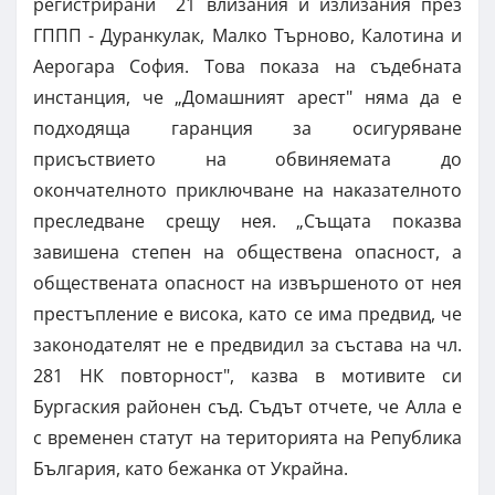
регистрирани 21 влизания и излизания през
ГППП - Дуранкулак, Малко Търново, Калотина и
Аерогара София. Това показа на съдебната
инстанция, че „Домашният арест" няма да е
подходяща гаранция за осигуряване
присъствието на обвиняемата до
окончателното приключване на наказателното
преследване срещу нея. „Същата показва
завишена степен на обществена опасност, а
обществената опасност на извършеното от нея
престъпление е висока, като се има предвид, че
законодателят не е предвидил за състава на чл.
281 НК повторност", казва в мотивите си
Бургаския районен съд. Съдът отчете, че Алла е
с временен статут на територията на Република
България, като бежанка от Украйна.