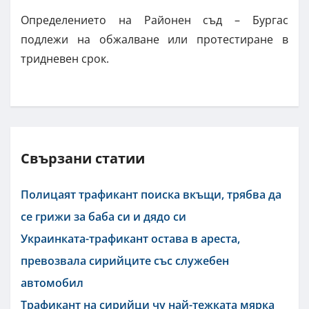
Определението на Районен съд – Бургас
подлежи на обжалване или протестиране в
тридневен срок.
Свързани статии
Полицаят трафикант поиска вкъщи, трябва да
се грижи за баба си и дядо си
Украинката-трафикант остава в ареста,
превозвала сирийците със служебен
автомобил
Трафикант на сирийци чу най-тежката мярка