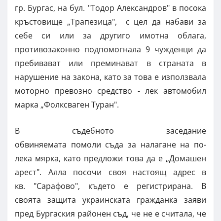
гр. Бургас, на бул. "Тодор Александров" в посока
кръстовище „Трапезица", с цел да набави за
себе си или за другиго имотна облага,
противозаконно подпомогнала 9 чужденци да
пребивават или преминават в страната в
нарушение на закона, като за това е използвала
моторно превозно средство - лек автомобил
марка „Фолксваген Туран".
В съдебното заседание
обвиняемата помоли съда за налагане на по-
лека мярка, като предложи това да е „Домашен
арест". Алла посочи своя настоящ адрес в
кв. "Сарафово", където е регистрирана. В
своята защита украинската гражданка заяви
пред Бургаския районен съд, че не е считала, че