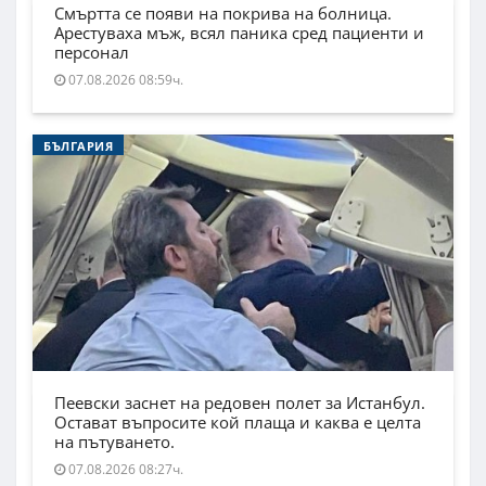
Смъртта се появи на покрива на болница.
Арестуваха мъж, всял паника сред пациенти и
персонал
07.08.2026 08:59ч.
БЪЛГАРИЯ
Пеевски заснет на редовен полет за Истанбул.
Остават въпросите кой плаща и каква е целта
на пътуването.
07.08.2026 08:27ч.