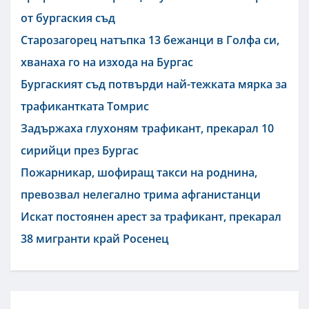
от бургаския съд
Старозагорец натъпка 13 бежанци в Голфа си,
хванаха го на изхода на Бургас
Бургаският съд потвърди най-тежката мярка за
трафикантката Томрис
Задържаха глухоням трафикант, прекарал 10
сирийци през Бургас
Пожарникар, шофиращ такси на роднина,
превозвал нелегално трима афганистанци
Искат постоянен арест за трафикант, прекарал
38 мигранти край Росенец