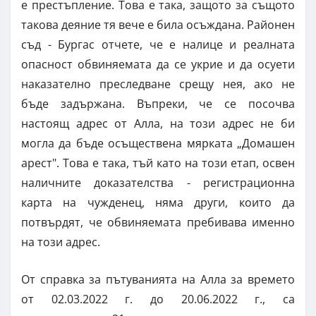
е престъпление. Това е така, защото за същото
такова деяние тя вече е била осъждана. Районен
съд - Бургас отчете, че е налице и реалната
опасност обвиняемата да се укрие и да осуети
наказателно преследване срещу нея, ако не
бъде задържана. Въпреки, че се посочва
настоящ адрес от Алла, на този адрес не би
могла да бъде осъществена мярката „Домашен
арест". Това е така, тъй като на този етап, освен
наличните доказателства - регистрационна
карта на чужденец, няма други, които да
потвърдят, че обвиняемата пребивава именно
на този адрес.
От справка за пътуванията на Алла за времето
от 02.03.2022 г. до 20.06.2022 г., са