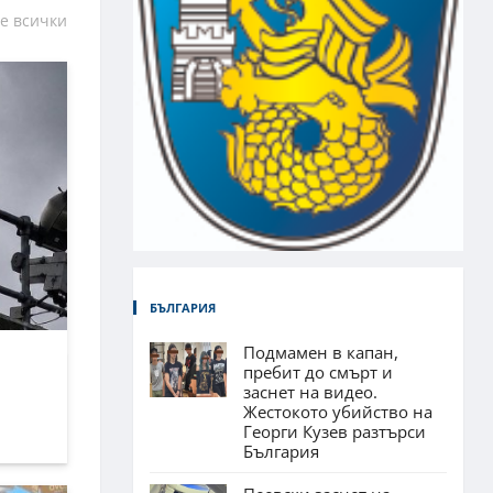
е всички
БЪЛГАРИЯ
Подмамен в капан,
пребит до смърт и
заснет на видео.
Жестокото убийство на
Георги Кузев разтърси
България