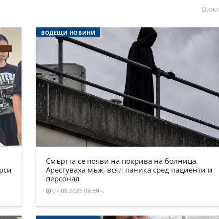
Вижт
ВОДЕЩИ НОВИНИ
Смъртта се появи на покрива на болница.
ърси
Арестуваха мъж, всял паника сред пациенти и
персонал
07.08.2026 08:59ч.