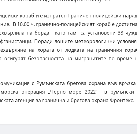
цейски кораб и е изпратен Граничен полицейски наряд
ение. В 10.00 ч. гранично-полицейският кораб е достигн
ехвърлила на борда , като там са установени 38 чуж
афганистанци. Поради лошите метеорологични условия
ехвърляне на хората от лодката на граничния кора
да осигурят безопасността на мигранитите по време 
омуникация с Румънската брегова охрана във връзка
 морска операция „Черно море 2022“ в румънски
ската агенция за гранична и брегова охрана Фронтекс.