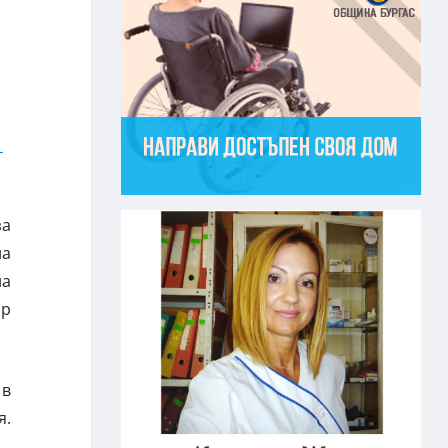
за
на
на
ор
 в
я.