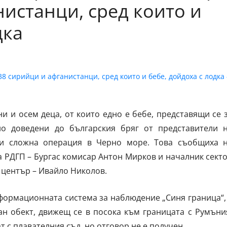
нистанци, сред които и
дка
и и осем деца, от които едно е бебе, представящи се 
но доведени до българския бряг от представители 
ри сложна операция в Черно море. Това съобщиха 
а РДГП – Бургас комисар Антон Мирков и началник сект
център – Ивайло Николов.
нформационната система за наблюдение „Синя граница“,
ан обект, движещ се в посока към границата с Румъни
 с плавателния съд, но отговор не е получен.