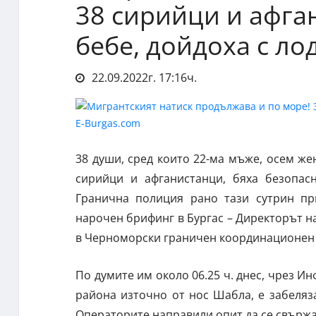
38 сирийци и афга
бебе, дойдоха с ло
22.09.2022г. 17:16ч.
38 души, сред които 22-ма мъже, осем жен
сирийци и афганистанци, бяха безопас
Гранична полиция рано тази сутрин п
нарочен брифинг в Бургас – Директорът н
в Черноморски граничен координационен 
По думите им около 06.25 ч. днес, чрез И
района източно от нос Шабла, е забеляз
Операторите направили опит да се свържат