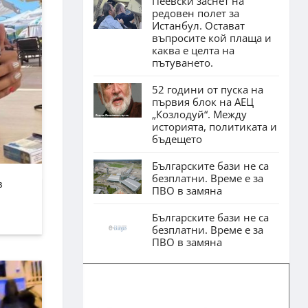
Пеевски заснет на
редовен полет за
Истанбул. Остават
въпросите кой плаща и
каква е целта на
пътуването.
52 години от пуска на
първия блок на АЕЦ
„Козлодуй“. Между
историята, политиката и
бъдещето
Българските бази не са
безплатни. Време е за
в
ПВО в замяна
Българските бази не са
безплатни. Време е за
ПВО в замяна