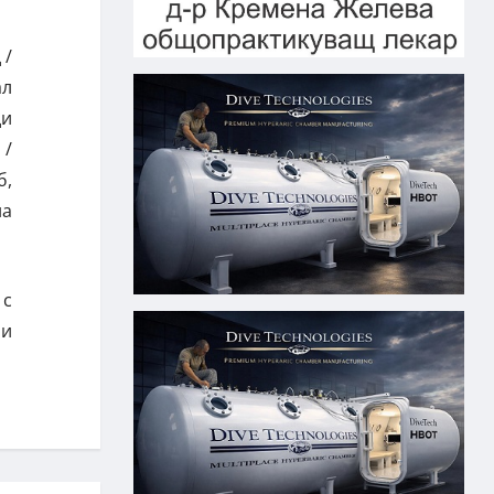
 /
ал
ди
 /
б,
на
 с
 и