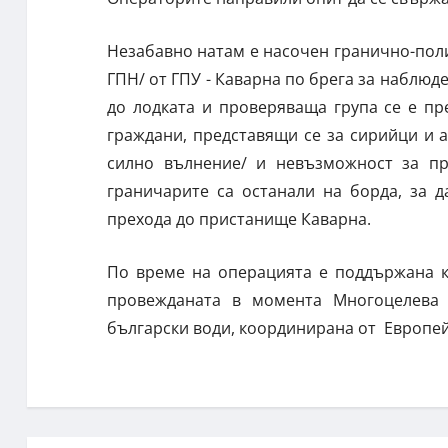
Незабавно натам е насочен гранично-поли
ГПН/ от ГПУ - Каварна по брега за наблюд
до лодката и проверяваща група се е пр
граждани, представящи се за сирийци и 
силно вълнение/ и невъзможност за пр
граничарите са останали на борда, за 
прехода до пристанище Каварна.
По време на операцията е поддържана к
провежданата в момента Многоцелева
български води, координирана от Европей