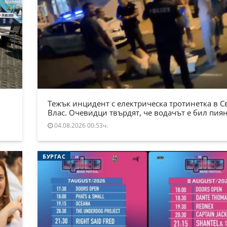
Тежък инцидент с електрическа тротинетка в С
Влас. Очевидци твърдят, че водачът е бил пия
04.08.2026 00:53ч.
БУРГАС