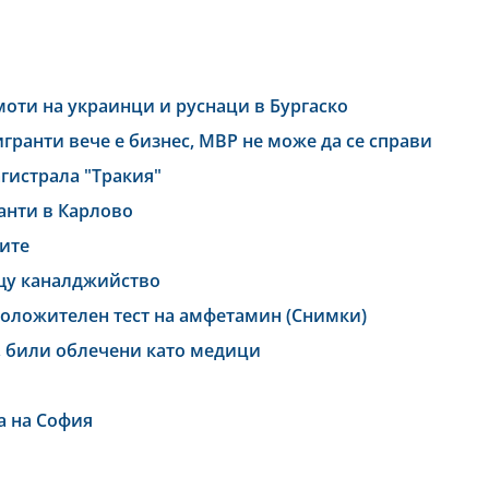
имоти на украинци и руснаци в Бургаско
ранти вече е бизнес, МВР не може да се справи
гистрала "Тракия"
анти в Карлово
тите
щу каналджийство
положителен тест на амфетамин (Снимки)
, били облечени като медици
а на София