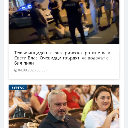
Тежък инцидент с електрическа тротинетка в
Свети Влас. Очевидци твърдят, че водачът е
бил пиян
04.08.2026 00:53ч.
БУРГАС