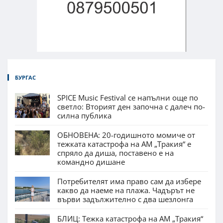
БУРГАС
SPICE Music Festival се напълни още по
светло: Вторият ден започна с далеч по-
силна публика
ОБНОВЕНА: 20-годишното момиче от
тежката катастрофа на АМ „Тракия“ е
спряло да диша, поставено е на
командно дишане
Потребителят има право сам да избере
какво да наеме на плажа. Чадърът не
върви задължително с два шезлонга
БЛИЦ: Тежка катастрофа на АМ „Тракия“