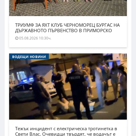
ТРИУМФ ЗА ЯХТ КЛУБ ЧЕРНОМОРЕЦ БУРГАС НА
ДЪРЖАВНОТО ПЪРВЕНСТВО В ПРИМОРСКО
05.08.2026 10:30ч.
ВОДЕЩИ НОВИНИ
Тежък инцидент с електрическа тротинетка в
Свети Влас. Очевидци твърдят, че водачът е