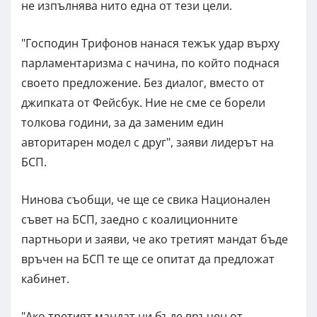
не изпълнява нито една от тези цели.
"Господин Трифонов нанася тежък удар върху
парламентаризма с начина, по който поднася
своето предложение. Без диалог, вместо от
джипката от Фейсбук. Ние не сме се борели
толкова години, за да заменим един
авторитарен модел с друг", заяви лидерът на
БСП.
Нинова съобщи, че ще се свика Национален
съвет на БСП, заедно с коалиционните
партньори и заяви, че ако третият мандат бъде
връчен на БСП те ще се опитат да предложат
кабинет.
"Ако третият мандат ни бъде връчен от