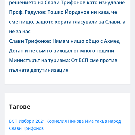
решението на Слави Трифонов като изнудване
Проф. Радулов: Тошко Йорданов ни каза, че
сме нищо, защото хората гласували за Слави, а
не за нас
Слави Трифонов: Нямам нищо общо с Ахмед
Доган и не съм го виждал от много години
Министърът на туризма: От БСП сме против
пълната депутинизация
Тагове
БСП
Избори 2021
Корнелия Нинова
Има такъв народ
Слави Трифонов