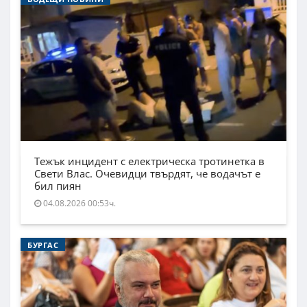
Тежък инцидент с електрическа тротинетка в
Свети Влас. Очевидци твърдят, че водачът е
бил пиян
04.08.2026 00:53ч.
БУРГАС