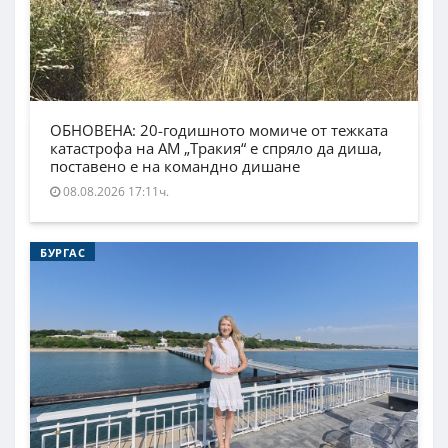
ОБНОВЕНА: 20-годишното момиче от тежката
катастрофа на АМ „Тракия“ е спряло да диша,
поставено е на командно дишане
08.08.2026 17:11ч.
БУРГАС