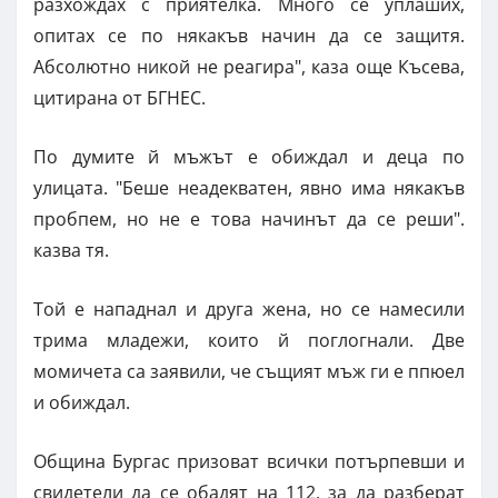
разхождах с приятелка. Много се уплаших,
опитах се по някакъв начин да се защитя.
Абсолютно никой не реагира", каза още Късева,
цитирана от БГНЕС.
По думите й мъжът е обиждал и деца по
улицата. "Беше неадекватен, явно има някакъв
пробпем, но не е това начинът да се реши".
казва тя.
Той е нападнал и друга жена, но се намесили
трима младежи, които й поглогнали. Две
момичета са заявили, че същият мъж ги е ппюел
и обиждал.
Община Бургас призоват всички потърпевши и
свидетели да се обадят на 112, за да разберат