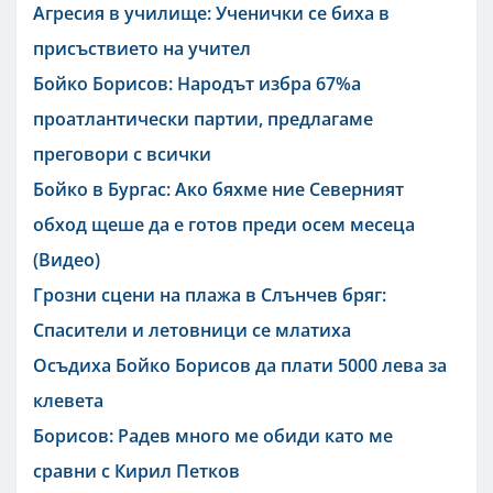
Агресия в училище: Ученички се биха в
присъствието на учител
Бойко Борисов: Народът избра 67%а
проатлантически партии, предлагаме
преговори с всички
Бойко в Бургас: Ако бяхме ние Северният
обход щеше да е готов преди осем месеца
(Видео)
Грозни сцени на плажа в Слънчев бряг:
Спасители и летовници се млатиха
Осъдиха Бойко Борисов да плати 5000 лева за
клевета
Борисов: Радев много ме обиди като ме
сравни с Кирил Петков