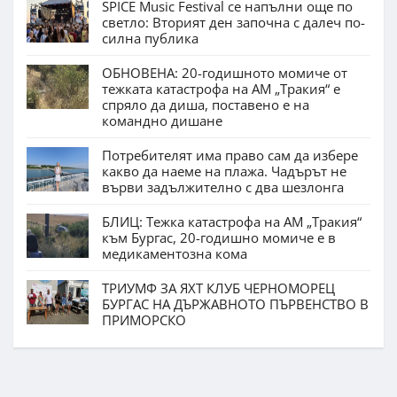
SPICE Music Festival се напълни още по
светло: Вторият ден започна с далеч по-
силна публика
ОБНОВЕНА: 20-годишното момиче от
тежката катастрофа на АМ „Тракия“ е
спряло да диша, поставено е на
командно дишане
Потребителят има право сам да избере
какво да наеме на плажа. Чадърът не
върви задължително с два шезлонга
БЛИЦ: Тежка катастрофа на АМ „Тракия“
към Бургас, 20-годишно момиче е в
медикаментозна кома
ТРИУМФ ЗА ЯХТ КЛУБ ЧЕРНОМОРЕЦ
БУРГАС НА ДЪРЖАВНОТО ПЪРВЕНСТВО В
ПРИМОРСКО