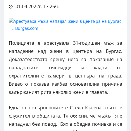
01.04.2022г. 17:26ч.
Полицията е арестувала 31-годишен мъж за
нападение над жени в центъра на Бургас.
Доказателствата срещу него са показания на
нападнатите. очевидци и кадри от
охранителните камери в центъра на града.
Видеото показва какбез основателна причина
задържаният рита няколко жени в главата.
Една от потърпевшите е Стела Късева, която е
служител в общината. Тя обясни, че мъжът я е
нападнал без повод. "Бях в обедна почивка и се