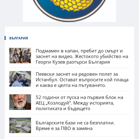
БЪЛГАРИЯ
Подмамен в капан, пребит до смърт и
заснет на видео. Жестокото убийство на
Георги Кузев разтърси България
Пеевски заснет на редовен полет за
Истанбул. Остават въпросите кой плаща
и каква е целта на пътуването.
52 години от пуска на първия блок на
АЕЦ „Козлодуй“. Между историята,
политиката и бъдещето
Българските бази не са безплатни.
Време е за ПВО в замяна