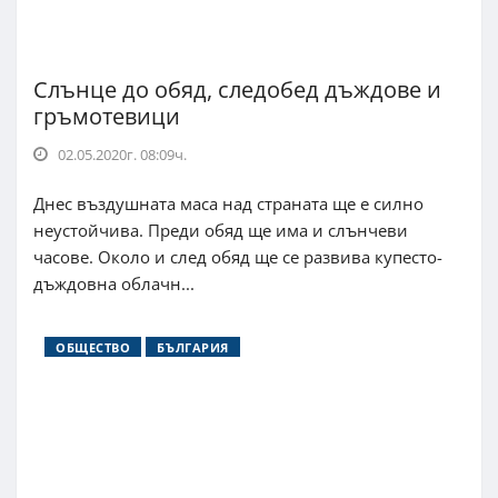
Слънце до обяд, следобед дъждове и
гръмотевици
02.05.2020г. 08:09ч.
Днес въздушната маса над страната ще е силно
неустойчива. Преди обяд ще има и слънчеви
часове. Около и след обяд ще се развива купесто-
дъждовна облачн...
ОБЩЕСТВО
БЪЛГАРИЯ