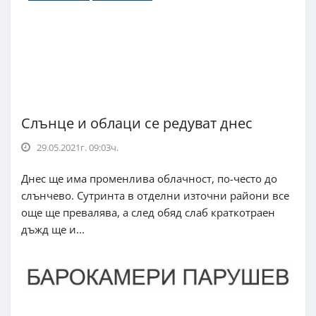
Слънце и облаци се редуват днес
29.05.2021г. 09:03ч.
Днес ще има променлива облачност, по-често до
слънчево. Сутринта в отделни източни райони все
още ще превалява, а след обяд слаб краткотраен
дъжд ще и...