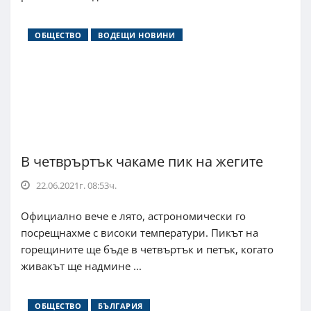
ОБЩЕСТВО
ВОДЕЩИ НОВИНИ
В четвръртък чакаме пик на жегите
22.06.2021г. 08:53ч.
Официално вече е лято, астрономически го
посрещнахме с високи температури. Пикът на
горещините ще бъде в четвъртък и петък, когато
живакът ще надмине ...
ОБЩЕСТВО
БЪЛГАРИЯ