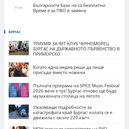
Българските бази не са безплатни.
Време е за ПВО в замяна
БУРГАС
ТРИУМФ ЗА ЯХТ КЛУБ ЧЕРНОМОРЕЦ
БУРГАС НА ДЪРЖАВНОТО ПЪРВЕНСТВО В
ПРИМОРСКО
Когато една медия реши да пише
присъди вместо новини
Пълната програма на SPICE Music Festival
2026 вече е тук! Бургас отново ще бъде
музикалната столица на лятото
Ужасяващи подробности за
катастрофата край Бургас: колата се е
движила с около 220 км/ч
МОН смени ръководството на РУО –