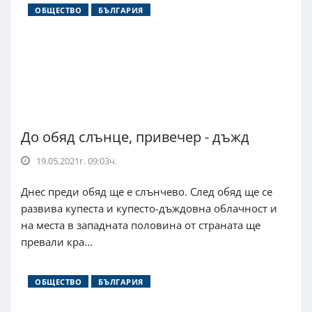
ОБЩЕСТВО
БЪЛГАРИЯ
До обяд слънце, привечер - дъжд
19.05.2021г. 09:03ч.
Днес преди обяд ще е слънчево. След обяд ще се
развива купеста и купесто-дъждовна облачност и
на места в западната половина от страната ще
превали кра...
ОБЩЕСТВО
БЪЛГАРИЯ