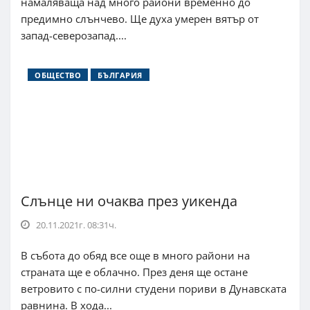
намаляваща над много райони временно до
предимно слънчево. Ще духа умерен вятър от
запад-северозапад....
ОБЩЕСТВО
БЪЛГАРИЯ
Слънце ни очаква през уикенда
20.11.2021г. 08:31ч.
В събота до обяд все още в много райони на
страната ще е облачно. През деня ще остане
ветровито с по-силни студени пориви в Дунавската
равнина. В хода...