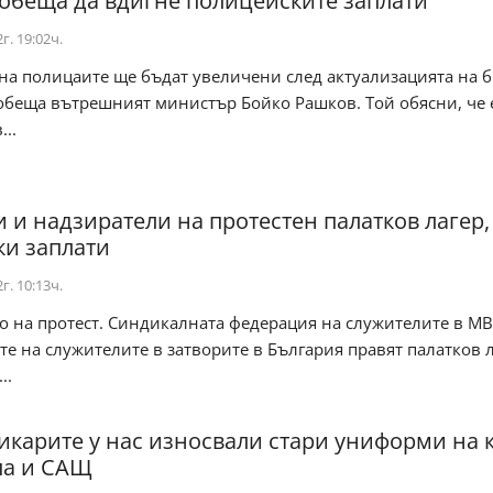
обеща да вдигне полицейските заплати
г. 19:02ч.
на полицаите ще бъдат увеличени след актуализацията на 
обеща вътрешният министър Бойко Рашков. Той обясни, че 
...
 и надзиратели на протестен палатков лагер,
ки заплати
г. 10:13ч.
о на протест. Синдикалната федерация на служителите в МВ
е на служителите в затворите в България правят палатков 
..
карите у нас износвали стари униформи на 
па и САЩ