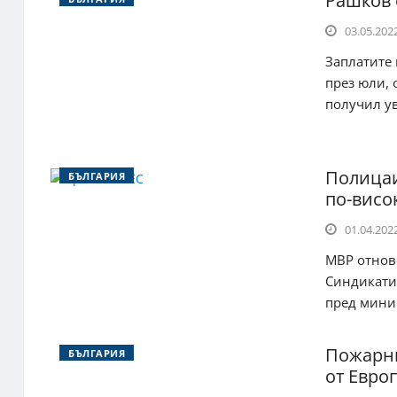
Рашков 
03.05.2022
Заплатите 
през юли, 
получил ув
Полицаи
БЪЛГАРИЯ
по-висо
01.04.2022
МВР отнов
Синдикатит
пред мини.
Пожарни
БЪЛГАРИЯ
от Евро