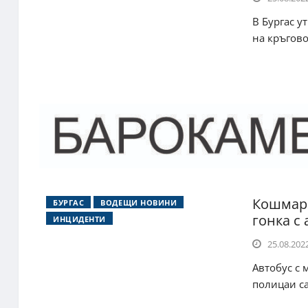
В Бургас у
на кръгово
Кошмар 
БУРГАС
ВОДЕЩИ НОВИНИ
гонка с
ИНЦИДЕНТИ
25.08.2022
Автобус с 
полицаи са