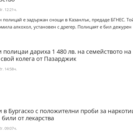
г. 12:21ч.
полицай е задържан снощи в Казанлък, предаде БГНЕС. Той
омила алкохол, установен с дрегер. Полицаят е бил дежурен п
и полицаи дариха 1 480 лв. на семейството на
 свой колега от Пазарджик
г. 14:58ч.
 в Бургаско с положителни проби за наркоти
 били от лекарства
г. 09:07ч.