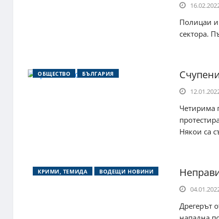
16.02.2022
Полицаи и
сектора. П
Счупени
ОБЩЕСТВО
БЪЛГАРИЯ
12.01.2022
Четирима 
протестира
Някои са съ
Неправи
КРИМИ, ТЕМИДА
ВОДЕЩИ НОВИНИ
04.01.2022
Дрегерът о
нападна п