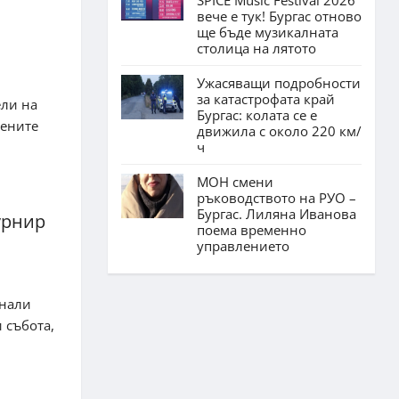
вече е тук! Бургас отново
ще бъде музикалната
столица на лятото
Ужасяващи подробности
за катастрофата край
ели на
Бургас: колата се е
вените
движила с около 220 км/
ч
МОН смени
ръководството на РУО –
Бургас. Лиляна Иванова
урнир
поема временно
управлението
инали
 събота,