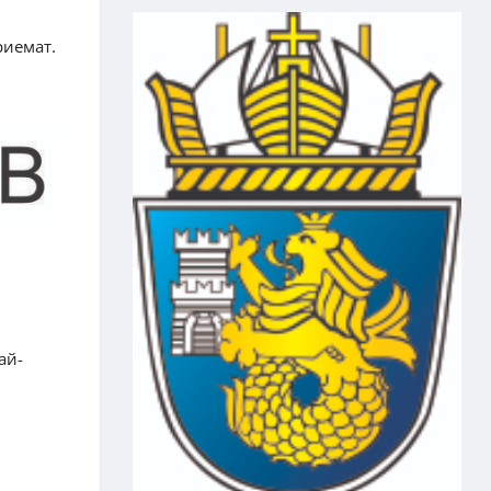
риемат.
ай-