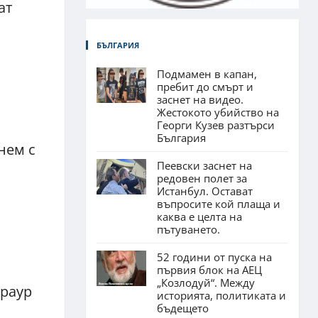
ат
БЪЛГАРИЯ
Подмамен в капан,
пребит до смърт и
заснет на видео.
Жестокото убийство на
Георги Кузев разтърси
България
нем с
Пеевски заснет на
редовен полет за
Истанбул. Остават
въпросите кой плаща и
каква е целта на
пътуването.
52 години от пуска на
първия блок на АЕЦ
„Козлодуй“. Между
траур
историята, политиката и
бъдещето