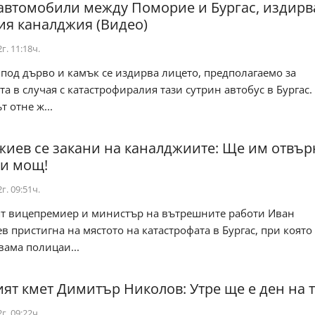
 автомобили между Поморие и Бургас, издирв
ия каналджия (Видео)
г. 11:18ч.
под дърво и камък се издирва лицето, предполагаемо за
а в случая с катастрофиралия тази сутрин автобус в Бургас.
 отне ж...
иев се закани на каналджиите: Ще им отвър
си мощ!
г. 09:51ч.
т вицепремиер и министър на вътрешните работи Иван
 пристигна на мястото на катастрофата в Бургас, при която
вама полицаи...
ият кмет Димитър Николов: Утре ще е ден на 
г. 09:22ч.