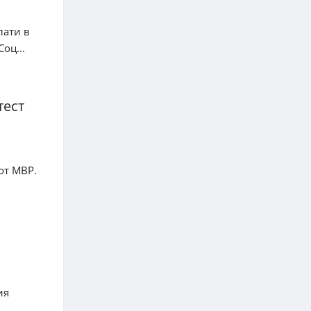
лати в
оц...
тест
от МВР.
ия