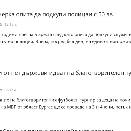
ерка опита да подкупи полицаи с 50 лв.
г. 12:19ч.
 години преспа в ареста след като опита да подкупи служит
 пътна полиция. Вчера, посред бял ден, на един от най-ожи
 от пет държави идват на благотворителен т
г. 08:16ч.
ание на благотворителния футболен турнир за деца на поч
на МВР от област Бургас ще се проведе на 3 и 4 юни, петък и