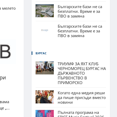
Българските бази не са
в мелето
безплатни. Време е за
ПВО в замяна
Българските бази не са
безплатни. Време е за
ПВО в замяна
БУРГАС
ТРИУМФ ЗА ЯХТ КЛУБ
ЧЕРНОМОРЕЦ БУРГАС НА
ДЪРЖАВНОТО
при
ПЪРВЕНСТВО В
ПРИМОРСКО
Когато една медия реши
да пише присъди вместо
Двама
новини
 „...
Пълната програма на
SPICE Music Festival 2026