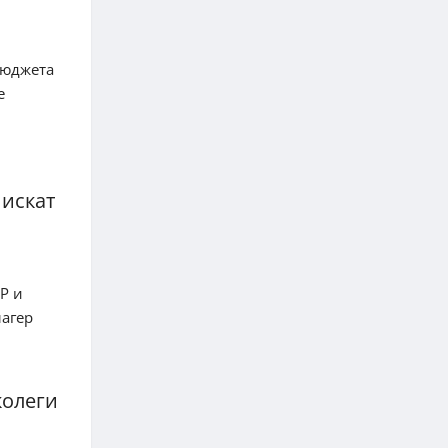
бюджета
е
 искат
Р и
лагер
колеги