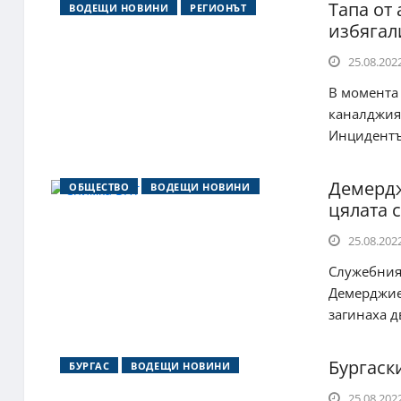
Тапа от
ВОДЕЩИ НОВИНИ
РЕГИОНЪТ
избягал
25.08.2022
В момента 
каналджият
Инцидентът
Демердж
ОБЩЕСТВО
ВОДЕЩИ НОВИНИ
цялата 
25.08.2022
Служебния
Демерджиев
загинаха д
Бургаск
БУРГАС
ВОДЕЩИ НОВИНИ
25.08.2022