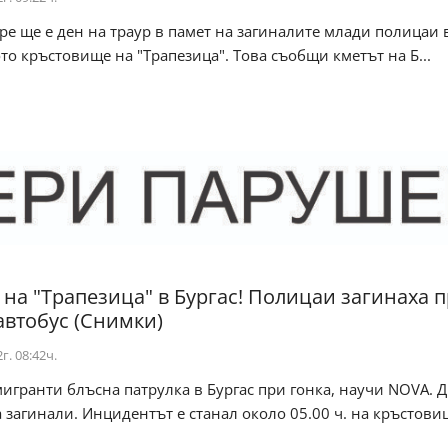
тре ще е ден на траур в памет на загиналите млади полицаи 
то кръстовище на "Трапезица". Това съобщи кметът на Б...
на "Трапезица" в Бургас! Полицаи загинаха 
 автобус (Снимки)
г. 08:42ч.
мигранти блъсна патрулка в Бургас при гонка, научи NOVA. 
 загинали. Инцидентът е станал около 05.00 ч. на кръстовище