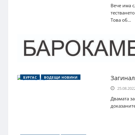
Вече има с
тестването
Това об...
Загинал
БУРГАС
ВОДЕЩИ НОВИНИ
25.08.2022
Двамата за
доказаните