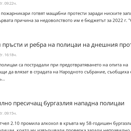
г. 09:22ч.
 пожарникари готвят мащабни протести заради ниските зап
ървата причина за недоволството им е бюджетът за 2022 г. "С
 пръсти и ребра на полицаи на днешния про
г. 16:18ч.
полицаи са пострадали при предотвратяването на опита на
щи да влязат в сградата на Народното събрание, съобщиха 
...
лно пресичащ бургазлия нападна полицаи
г. 09:15ч.
тчел 2.10 промила алкохол в кръвта му 58-годишен бургазл
олицаи, които му извършвали проверка заради неправилно