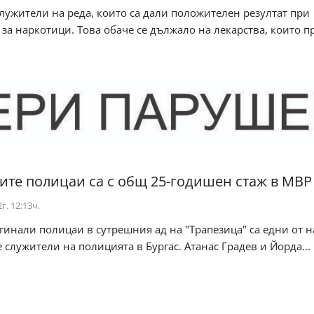
лужители на реда, които са дали положителен резултат при
 за наркотици. Това обаче се дължало на лекарства, които п
ите полицаи са с общ 25-годишен стаж в МВР
г. 12:13ч.
гинали полицаи в сутрешния ад на "Трапезица" са едни от н
 служители на полицията в Бургас. Атанас Градев и Йорда...