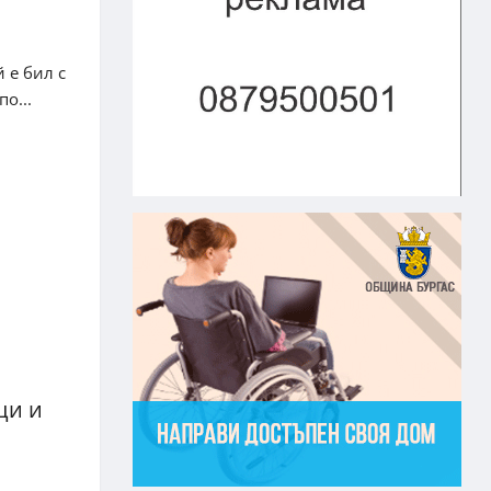
 е бил с
о...
ци и