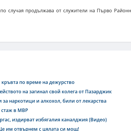
а по случая продължава от служители на Първо Район
в кръвта по време на дежурство
мейството на загинал свой колега от Пазарджик
 за наркотици и алкохол, били от лекарства
 стаж в МВР
гас, издирват избягалия каналджия (Видео)
Ще им отвърнем с цялата си мощ!