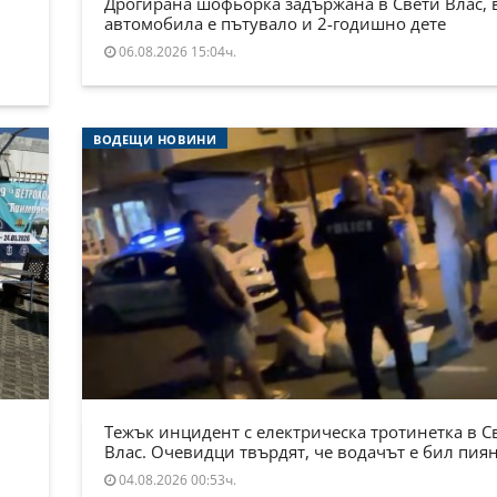
Дрогирана шофьорка задържана в Свети Влас, 
автомобила е пътувало и 2-годишно дете
06.08.2026 15:04ч.
ВОДЕЩИ НОВИНИ
Тежък инцидент с електрическа тротинетка в С
Влас. Очевидци твърдят, че водачът е бил пия
04.08.2026 00:53ч.