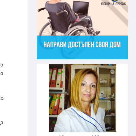
но
но
 е
да