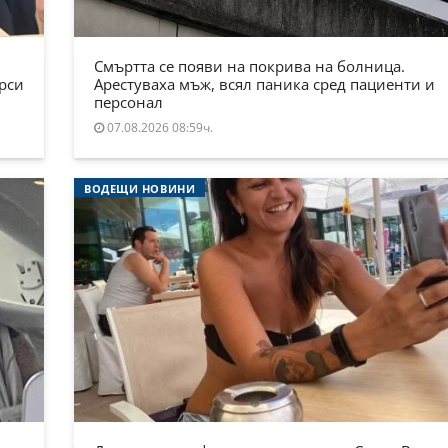
Смъртта се появи на покрива на болница.
ърси
Арестуваха мъж, всял паника сред пациенти и
персонал
07.08.2026 08:59ч.
ВОДЕЩИ НОВИНИ