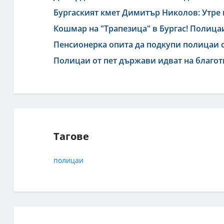
Бургаският кмет Димитър Николов: Утре 
Кошмар на "Трапезица" в Бургас! Полицаи
Пенсионерка опита да подкупи полицаи с 
Полицаи от пет държави идват на благо
Тагове
полицаи