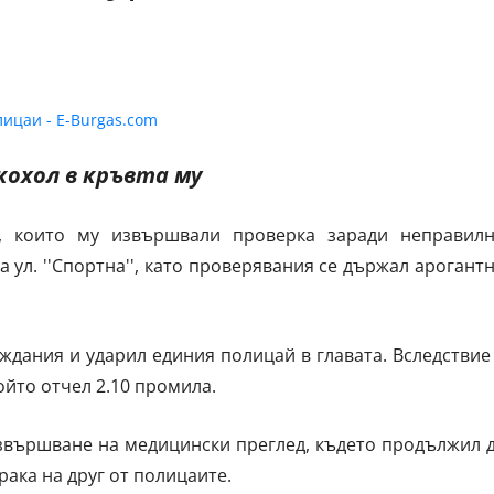
кохол в кръвта му
и, които му извършвали проверка заради неправил
а ул. ''Спортна'', като проверявания се държал арогант
дания и ударил единия полицай в главата. Вследствие
който отчел 2.10 промила.
извършване на медицински преглед, където продължил 
рака на друг от полицаите.