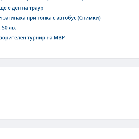
ще е ден на траур
 загинаха при гонка с автобус (Снимки)
50 лв.
творителен турнир на МВР