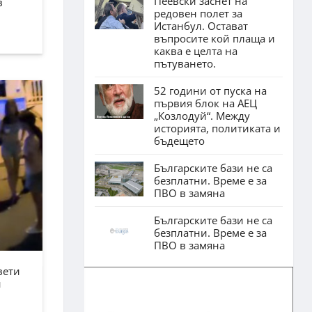
Пеевски заснет на
в
редовен полет за
Истанбул. Остават
въпросите кой плаща и
каква е целта на
пътуването.
52 години от пуска на
първия блок на АЕЦ
„Козлодуй“. Между
историята, политиката и
бъдещето
Българските бази не са
безплатни. Време е за
ПВО в замяна
Българските бази не са
безплатни. Време е за
ПВО в замяна
вети
н