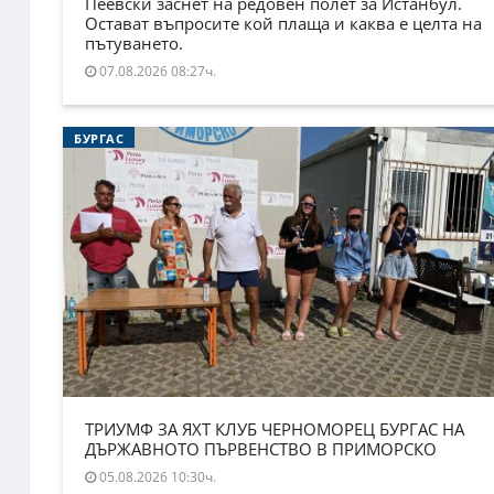
Пеевски заснет на редовен полет за Истанбул.
Остават въпросите кой плаща и каква е целта на
пътуването.
07.08.2026 08:27ч.
БУРГАС
ТРИУМФ ЗА ЯХТ КЛУБ ЧЕРНОМОРЕЦ БУРГАС НА
ДЪРЖАВНОТО ПЪРВЕНСТВО В ПРИМОРСКО
05.08.2026 10:30ч.