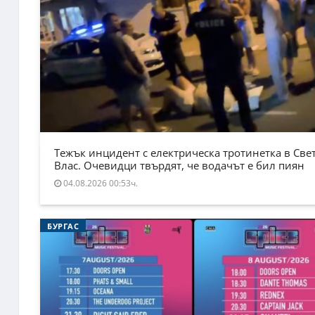
Тежък инцидент с електрическа тротинетка в Све
Влас. Очевидци твърдят, че водачът е бил пиян
04.08.2026 00:53ч.
БУРГАС