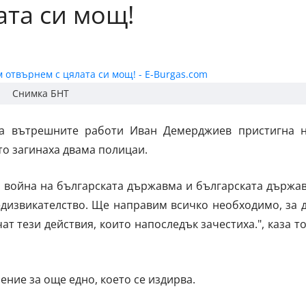
ата си мощ!
Снимка БНТ
а вътрешните работи Иван Демерджиев пристигна 
то загинаха двама полицаи.
а война на българската държавма и българската държа
едизвикателство. Ще направим всичко необходимо, за 
ат тези действия, които напоследък зачестиха.", каза т
ние за още едно, което се издирва.