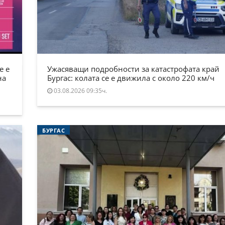
е е
Ужасяващи подробности за катастрофата край
на
Бургас: колата се е движила с около 220 км/ч
03.08.2026 09:35ч.
БУРГАС