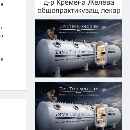
на
о.
но
те