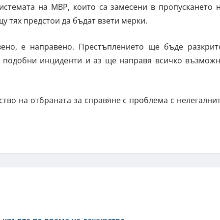
истемата на МВР, които са замесени в пропускането 
у тях предстои да бъдат взети мерки.
вено, е направено. Престъплението ще бъде разкрит
е подобни инциденти и аз ще направя всичко възмож
тво на отбраната за справяне с проблема с нелегални