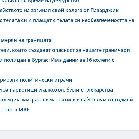
в кръвта по време на дежурство
мейството на загинал свой колега от Пазарджик
телата си и плащат с телата си необезпечеността на
 мерки на границата
зи, които създават опасност за нашите граничари
 полицаи в Бургас: Има данни за 16 колеги с
ериозни политически играчи
 за наркотици и алкохол, били от лекарства
олиция, мигрантският натиск е най-голям от години
 стаж в МВР