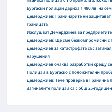
Хванаха полицай с 1,6 промила алкохол 
Бургаски полицаи дариха 1 480 лв. на се
Демерджиев: Граничарите ни защитават с 
границата
Изслушват Демерджиев за предприетите
Демерджиев: Ще сме безкомпромисни с те
Демерджиев за катастрофата със загинали
нарушения
Демерджиев очаква разработки срещу с
Полицаи в Бургаско с положителни проби
Демерджиев: Тече проверка в Гранична п
Загиналите полицаи са с общ 25-годишен