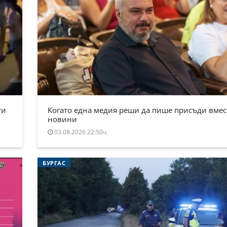
ти
Когато една медия реши да пише присъди вмес
новини
03.08.2026 22:50ч.
БУРГАС