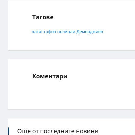
Тагове
катастрфоа
полицаи
Демерджиев
Коментари
Още от последните новини