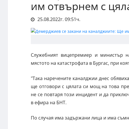
им отвърнем с цял
25.08.2022г. 09:51ч.
Служебният вицепремиер и министър н
мястото на катастрофата в Бургас, при коя
"Така наречените каналджии днес обявих
ще отговори с цялата си мощ на това пр
не се повтаря този инцидент и да приключ
в ефира на БНТ.
По случая има задържани лица и има съмне