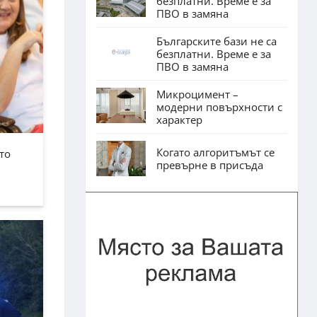
безплатни. Време е за
ПВО в замяна
Българските бази не са
безплатни. Време е за
ПВО в замяна
Микроцимент –
модерни повърхности с
характер
Когато алгоритъмът се
то
превърне в присъда