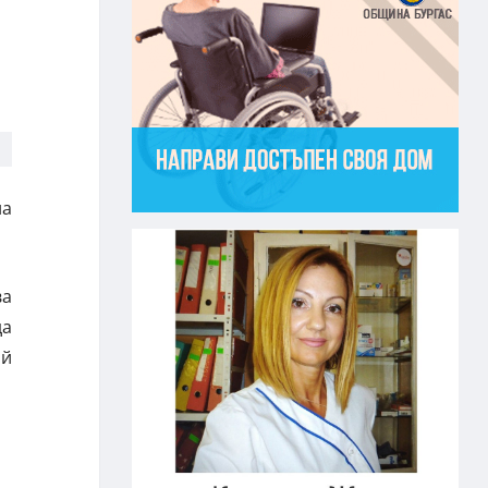
на
ва
да
ой