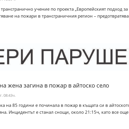
трансгранично учение по проекта „Европейският подход за
тяване на пожари в трансграничния регион – предотвратява
на жена загина в пожар в айтоско село
г. 08:43ч.
а на 85 години е починала в пожар в къщата си в айтоскот
на. Инцидентът е станал снощи, около 21:15ч, като все още