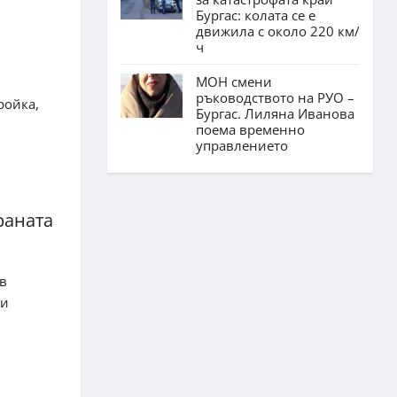
Бургас: колата се е
движила с около 220 км/
ч
МОН смени
ръководството на РУО –
ройка,
Бургас. Лиляна Иванова
поема временно
управлението
раната
в
ни