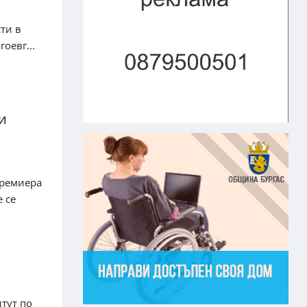
ти в
оевг...
и
премиера
 се
тут по