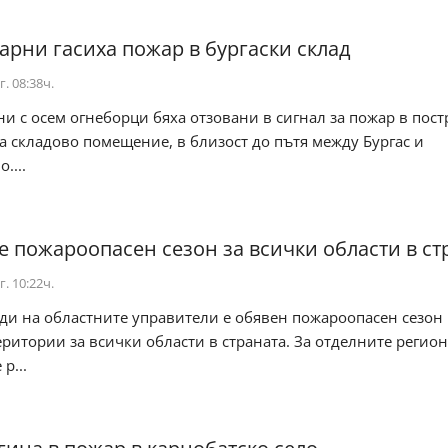
арни гасиха пожар в бургаски склад
г. 08:38ч.
и с осем огнеборци бяха отзовани в сигнал за пожар в пост
а складово помещение, в близост до пътя между Бургас и
....
е пожароопасен сезон за всички области в ст
г. 10:22ч.
ди на областните управители е обявен пожароопасен сезон 
еритории за всички области в страната. За отделните регио
р...