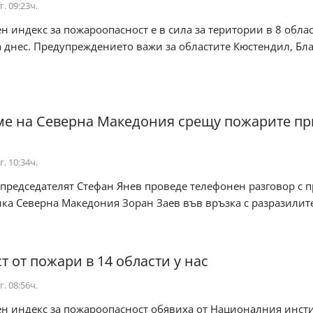
г. 09:23ч.
н индекс за пожароопасност е в сила за територии в 8 облас
а днес. Предупреждението важи за областите Кюстендил, Благ
е на Северна Македония срещу пожарите пр
г. 10:34ч.
председателят Стефан Янев проведе телефонен разговор с 
ка Северна Македония Зоран Заев във връзка с разразилите
т от пожари в 14 области у нас
г. 08:56ч.
ен индекс за пожароопасност обявиха от Националния инсти