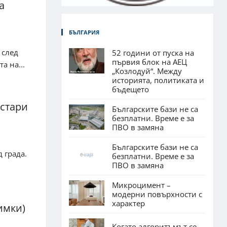
а
БЪЛГАРИЯ
 след
52 години от пуска на
първия блок на АЕЦ
а на...
„Козлодуй“. Между
историята, политиката и
бъдещето
 стари
Българските бази не са
безплатни. Време е за
ПВО в замяна
Българските бази не са
 града.
безплатни. Време е за
ПВО в замяна
Микроцимент –
модерни повърхности с
характер
имки)
Когато алгоритъмът се