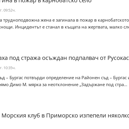
гина в пожар в карнобатско село
г. 09:52ч.
 трудноподвожна жена е загинала в пожар в карнобатското
нощи. Инцидентът е станал в къщата на жертвата, малко сл
ха под стража осъждан подпалвач от Русока
г. 10:35ч.
д – Бургас потвърди определение на Районен съд – Бургас 
рямо Димо М. мярка за неотклонение „Задържане под стра...
 Морския клуб в Приморско изпепели няколк