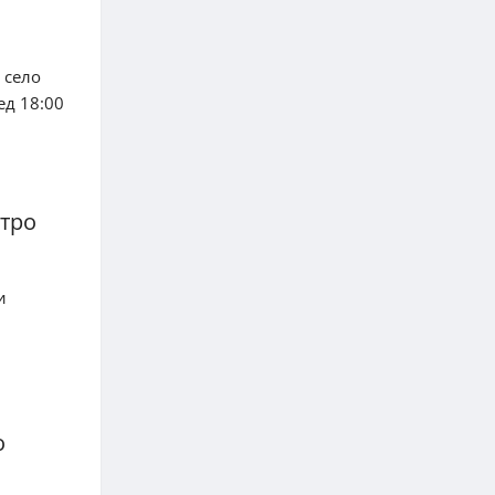
 село
ед 18:00
стро
и
о