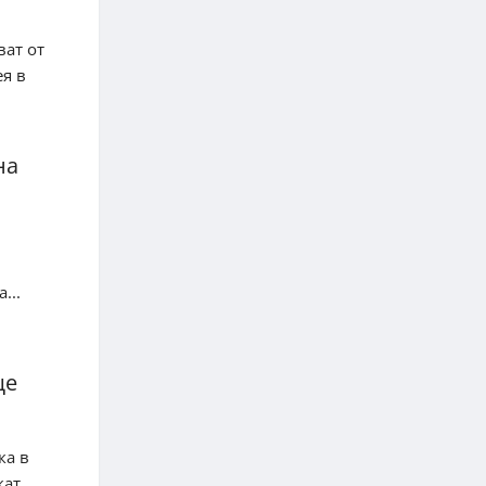
ват от
ея в
на
...
ще
ка в
т...