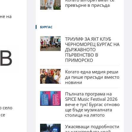
превърне в присъда
не на
БУРГАС
ТРИУМФ ЗА ЯХТ КЛУБ
ЧЕРНОМОРЕЦ БУРГАС НА
ДЪРЖАВНОТО
ПЪРВЕНСТВО В
ПРИМОРСКО
Когато една медия реши
да пише присъди вместо
новини
Пълната програма на
SPICE Music Festival 2026
вече е тук! Бургас отново
о село
ще бъде музикалната
 се
столица на лятото
Ужасяващи подробности
за катастрофата край