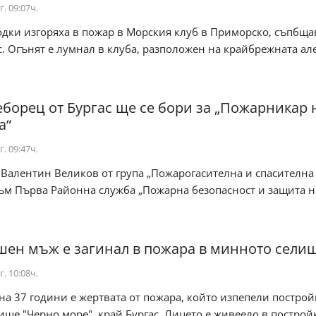
г. 09:07ч.
дки изгоряха в пожар в Морския клуб в Приморско, съпбща
. Огънят е лумнал в клуба, разположен на крайбрежната ал
еборец от Бургас ще се бори за „Пожарникар 
а“
г. 09:47ч.
Валентин Великов от група „Пожарогасителна и спасителна
ъм Първа Районна служба „Пожарна безопасност и защита на
шен мъж е загинал в пожара в минното сели
г. 10:08ч.
а 37 години е жертвата от пожара, който изпепели построй
ще "Черно море", край Бургас. Лицето е живеело в постройка