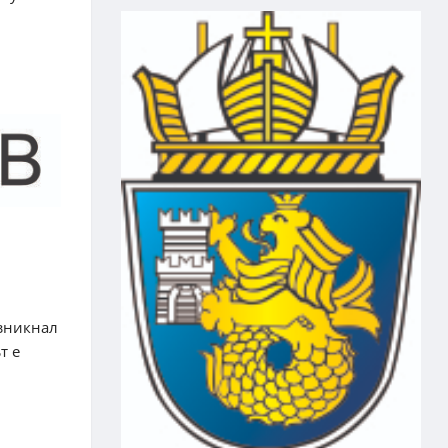
ъзникнал
т е