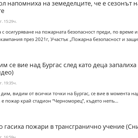
ол напомниха на земеделците, че е сезонът н
те
г. 15:29ч.
 с осигуряване на пожарната безопасност преди, по време и
кампания през 2021г, Участък „Пожарна безопасност и защит
им се вие над Бургас след като деца запалиха
идео)
г. 19:35ч.
 дим, видим от всички точки на Бургас, се вие в момента над
е пожар край стадион “Черноморец”, където непъ...
о гасиха пожари в трансгранично учение (Сн
г. 16:59ч.