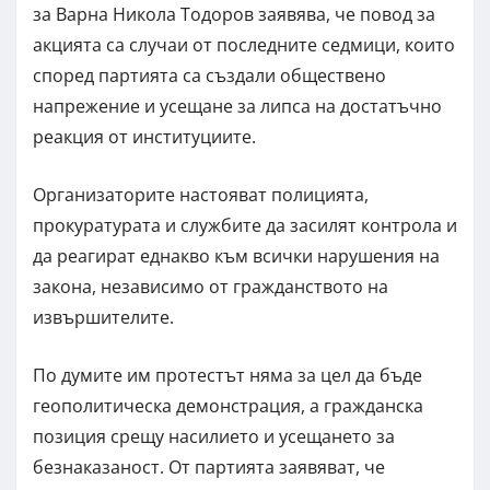
за Варна Никола Тодоров заявява, че повод за
акцията са случаи от последните седмици, които
според партията са създали обществено
напрежение и усещане за липса на достатъчно
реакция от институциите.
Организаторите настояват полицията,
прокуратурата и службите да засилят контрола и
да реагират еднакво към всички нарушения на
закона, независимо от гражданството на
извършителите.
По думите им протестът няма за цел да бъде
геополитическа демонстрация, а гражданска
позиция срещу насилието и усещането за
безнаказаност. От партията заявяват, че