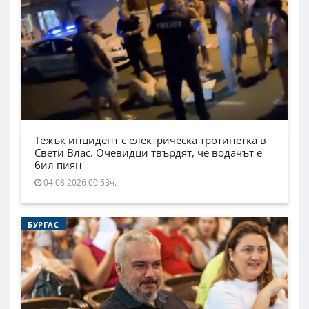
Тежък инцидент с електрическа тротинетка в
Свети Влас. Очевидци твърдят, че водачът е
бил пиян
04.08.2026 00:53ч.
БУРГАС