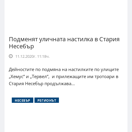
Подменят уличната настилка в Стария
Несебър
11.12.2020г. 11:18ч.
Дейностите по подмяна на настилките по улиците
„Хемус“ и „Тервел“, и прилежащите им тротоари в
Стария Несебър продължава...
НЕСЕБЪР
РЕГИОНЪТ