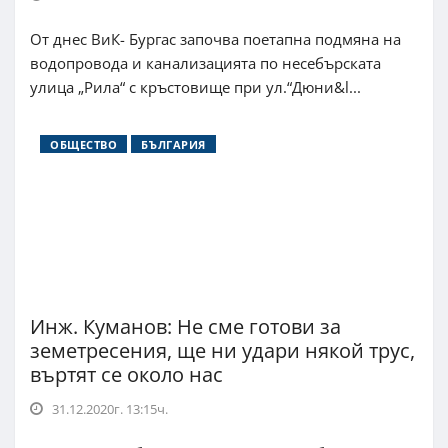
От днес ВиК- Бургас започва поетапна подмяна на
водопровода и канализацията по несебърската
улица „Рила“ с кръстовище при ул.“Дюни&l...
ОБЩЕСТВО
БЪЛГАРИЯ
Инж. Куманов: Не сме готови за
земетресения, ще ни удари някой трус,
въртят се около нас
31.12.2020г. 13:15ч.