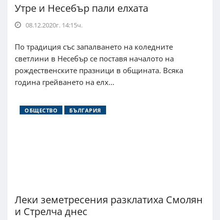
Утре и Несебър пали елхата
08.12.2020г. 14:15ч.
По традиция със запалването на коледните
светлини в Несебър се поставя началото на
рождественските празници в общината. Всяка
година грейването на елх...
ОБЩЕСТВО
БЪЛГАРИЯ
Леки земетресения разклатиха Смолян
и Стрелча днес