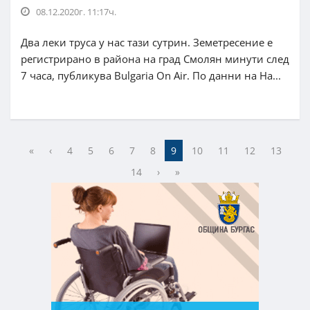
08.12.2020г. 11:17ч.
Два леки труса у нас тази сутрин. Земетресение е
регистрирано в района на град Смолян минути след
7 часа, публикува Bulgaria On Air. По данни на На...
«
‹
4
5
6
7
8
9
10
11
12
13
14
›
»