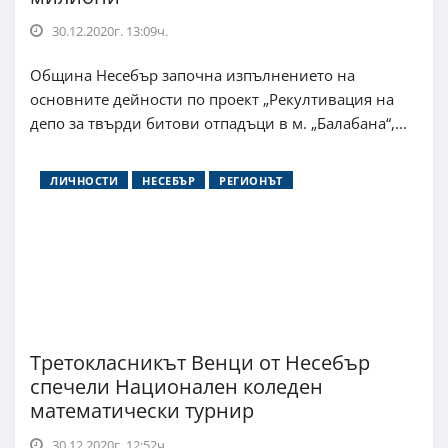
30.12.2020г. 13:09ч.
Община Несебър започна изпълнението на
основните дейности по проект „Рекултивация на
депо за твърди битови отпадъци в м. „Балабана“,...
ЛИЧНОСТИ
НЕСЕБЪР
РЕГИОНЪТ
Третокласникът Венци от Несебър
спечели Национален коледен
математически турнир
30.12.2020г. 12:52ч.