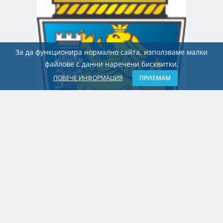
За да функционира нормално сайта, използваме малки
файлове с данни наречени бисквитки.
ПОВЕЧЕ ИНФОРМАЦИЯ
ПРИЕМАМ
БЪЛГАРИЯ
52 години от пуска на първия блок на
АЕЦ „Козлодуй“. Между историята,
политиката и бъдещето