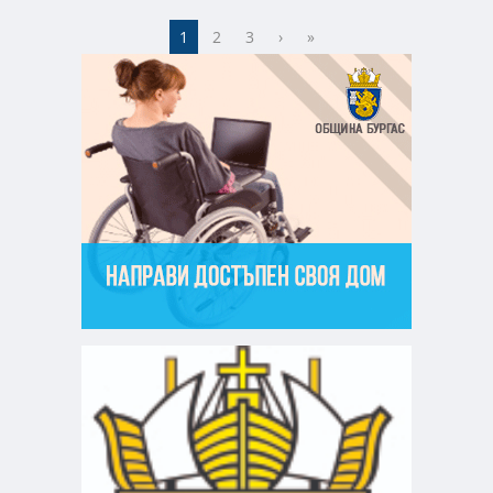
1
2
3
›
»