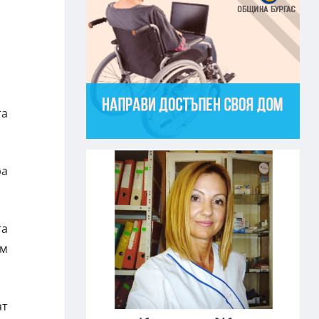
та
ра
та
ъм
ат