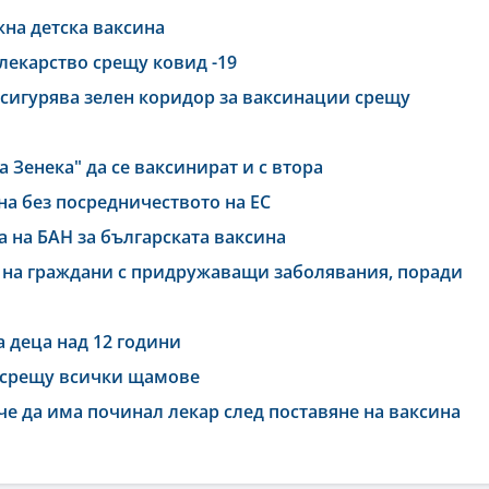
жна детска ваксина
 лекарство срещу ковид -19
сигурява зелен коридор за ваксинации срещу
 Зенека" да се ваксинират и с втора
на без посредничеството на ЕС
 на БАН за българската ваксина
ве на граждани с придружаващи заболявания, поради
а деца над 12 години
а срещу всички щамове
е да има починал лекар след поставяне на ваксина