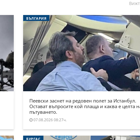
Вижт
БЪЛГАРИЯ
Пеевски заснет на редовен полет за Истанбул.
Остават въпросите кой плаща и каква е целта н
пътуването.
07.08.2026 08:27ч.
БУРГАС