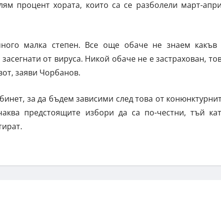
олям процент хората, които са се разболели март-апр
много малка степен. Все още обаче не знаем какъв
 засегнати от вируса. Никой обаче не е застрахован, то
вот, заяви Чорбанов.
бинет, за да бъдем зависими след това от конюнктурни
аква предстоящите избори да са по-честни, тъй ка
тират.