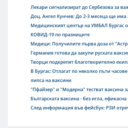
Лекари сигнализират до Сербезова за ва
Доц. Ангел Кунчев: До 2-3 месеца ще има
Медицинският център на УМБАЛ Бургас о
КОВИД-19 по празниците
Медици: Получилите първа доза от "Астра
Германия готова да закупи руската вакси
Творци подкрепят благотворително екипа
В Бургас: Отлагат по няколко пъти часо
липса на ваксини
"Пфайзер" и "Модерна" тестват ваксина з
Българската ваксина - без игла, ефикасн
След информация във фейсбук: РЗИ отреч