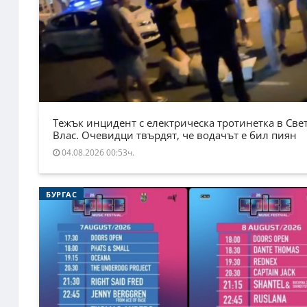
Тежък инцидент с електрическа тротинетка в Све
Влас. Очевидци твърдят, че водачът е бил пиян
04.08.2026 00:53ч.
БУРГАС