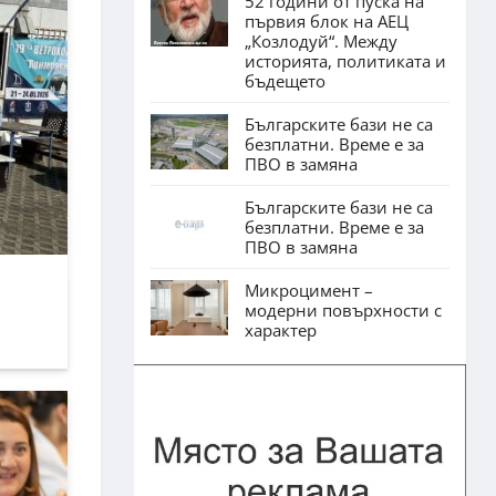
52 години от пуска на
първия блок на АЕЦ
„Козлодуй“. Между
историята, политиката и
бъдещето
Българските бази не са
безплатни. Време е за
ПВО в замяна
Българските бази не са
безплатни. Време е за
ПВО в замяна
Микроцимент –
модерни повърхности с
характер