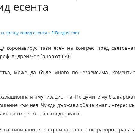
ид есента
у коронавирус тази есен на конгрес пред световна
проф. Андрей Чорбанов от БАН.
отка, може да бъде много по-независима, коменти
инхалационна и имунизационна. По думите му българска
ношение към нея. Чужди държави обаче имат интерес к
 такъв интерес от нашата държава.
и ваксинираните в огромна степен не разпространяв