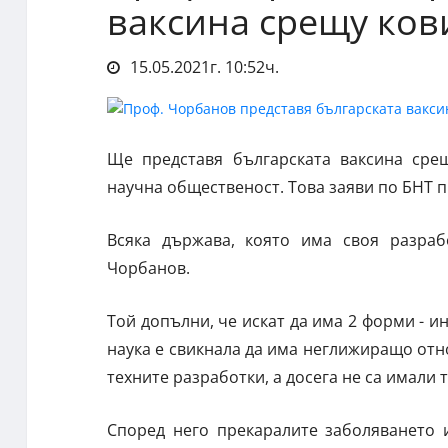
ваксина срещу ков
15.05.2021г. 10:52ч.
Ще представя българската ваксина срещ
научна общественост. Това заяви по БНТ 
Всяка държава, която има своя разраб
Чорбанов.
Той допълни, че искат да има 2 форми - 
наука е свикнала да има неглижиращо от
техните разработки, а досега не са имали
Според него прекаралите заболяването 