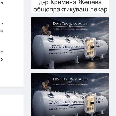
ил
 е
ва
те
то