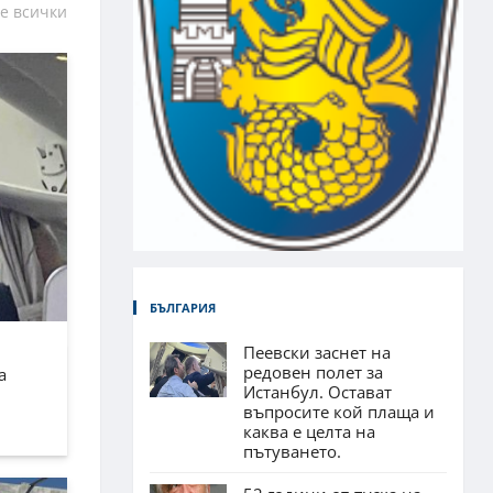
е всички
БЪЛГАРИЯ
Пеевски заснет на
редовен полет за
а
Истанбул. Остават
въпросите кой плаща и
каква е целта на
пътуването.