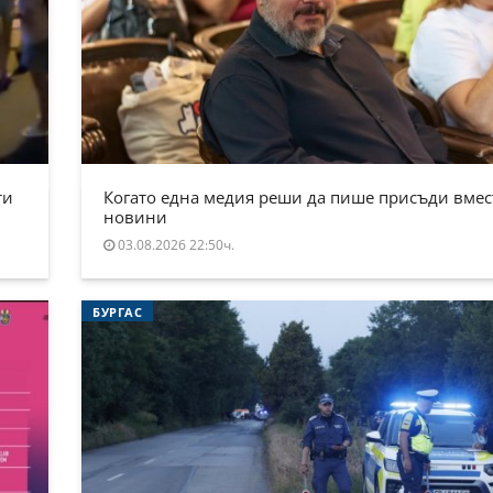
ти
Когато една медия реши да пише присъди вмес
новини
03.08.2026 22:50ч.
БУРГАС