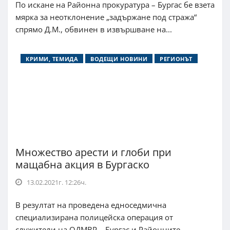
По искане на Районна прокуратура – Бургас бе взета
мярка за неотклонение „задържане под стража“
спрямо Д.М., обвинен в извършване на...
КРИМИ, ТЕМИДА
ВОДЕЩИ НОВИНИ
РЕГИОНЪТ
Множество арести и глоби при
мащабна акция в Бургаско
13.02.2021г. 12:26ч.
В резултат на проведена едноседмична
специализирана полицейска операция от
служители на ОДМВР – Бургас и Районните