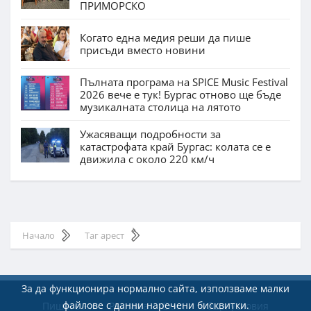
ПРИМОРСКО
Когато една медия реши да пише
присъди вместо новини
Пълната програма на SPICE Music Festival
2026 вече е тук! Бургас отново ще бъде
музикалната столица на лятото
Ужасяващи подробности за
катастрофата край Бургас: колата се е
движила с около 220 км/ч
Начало
Таг арест
За да функционира нормално сайта, използваме малки
файлове с данни наречени бисквитки.
Пишете ни
Реклама
Екип
Общи условия