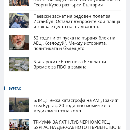
Георги Кузев разтърси България
Пеевски заснет на редовен полет за
Истанбул. Остават въпросите кой плаща
и каква е целта на пътуването.
52 години от пуска на първия блок на
АЕЦ „Козлодуй“. Между историята,
политиката и бъдещето
Българските бази не са безплатни.
Време е за ПВО в замяна
БУРГАС
БЛИЦ: Тежка катастрофа на АМ „Тракия“
към Бургас, 20-годишно момиче е в
медикаментозна кома
ТРИУМФ ЗА ЯХТ КЛУБ ЧЕРНОМОРЕЦ
БУРГАС НА ДЪРЖАВНОТО ПЪРВЕНСТВО В