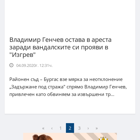
Владимир Генчев остава в ареста
заради вандалските си прояви в
"Изгрев"
04.09.2020г. 12:31ч.
Районен съд – Бургас взе мярка за неотклонение
„Задържане под стража" спрямо Владимир Генчев,
привлечен като обвиняем за извършени тр...
«
‹
1
2
3
›
»