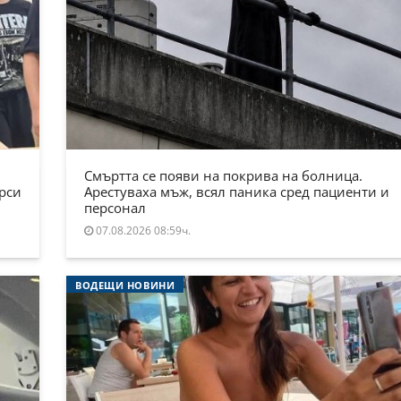
Смъртта се появи на покрива на болница.
ърси
Арестуваха мъж, всял паника сред пациенти и
персонал
07.08.2026 08:59ч.
ВОДЕЩИ НОВИНИ