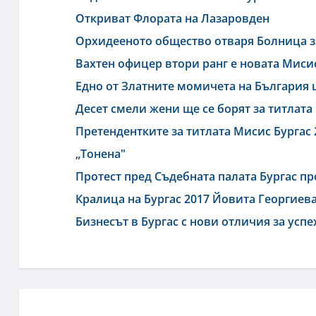
Откриват Флората на Лазаровден
Орхидееното общество отваря Болница з
Вахтен офицер втори ранг е новата Миси
Едно от Златните момичета на България 
Десет смели жени ще се борят за титлата 
Претендентките за титлата Мисис Бургас
„Тонена"
Протест пред Съдебната палата Бургас п
Кралица на Бургас 2017 Йовита Георгиева 
Бизнесът в Бургас с нови отличия за успе