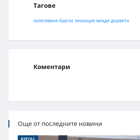
Тагове
залесяване
Бургас
екоакция
млади дървета
Коментари
Още от последните новини
БУРГАС