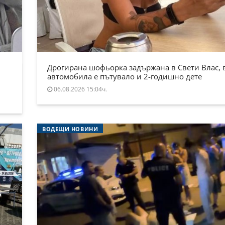
Дрогирана шофьорка задържана в Свети Влас, 
автомобила е пътувало и 2-годишно дете
06.08.2026 15:04ч.
ВОДЕЩИ НОВИНИ