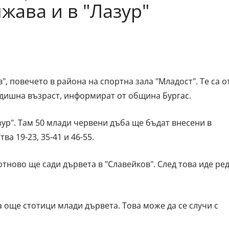
жава и в "Лазур"
", повечето в района на спортна зала "Младост". Те са о
одишна възраст, информират от община Бургас.
зур". Там 50 млади червени дъба ще бъдат внесени в
а 19-23, 35-41 и 46-55.
ново ще сади дървета в "Славейков". След това иде ре
а още стотици млади дървета. Това може да се случи с