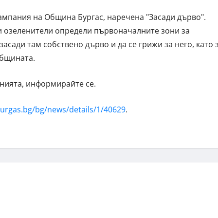
мпания на Община Бургас, наречена "Засади дърво".
и озеленители определи първоначалните зони за
засади там собствено дърво и да се грижи за него, като 
Общината.
анията, информирайте се.
urgas.bg/bg/news/details/1/40629
.