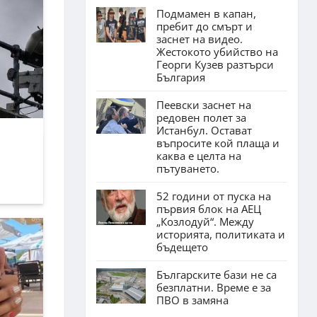
Подмамен в капан,
пребит до смърт и
заснет на видео.
Жестокото убийство на
Георги Кузев разтърси
България
Пеевски заснет на
редовен полет за
Истанбул. Остават
въпросите кой плаща и
каква е целта на
пътуването.
52 години от пуска на
първия блок на АЕЦ
„Козлодуй“. Между
историята, политиката и
бъдещето
Българските бази не са
безплатни. Време е за
ПВО в замяна