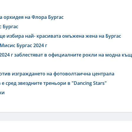
а орхидея на Флора Бургас
с Бургас
ще избира най- красивата омъжена жена на Бургас
Мисис Бургас 2024 г
 2024 г заблестяват в официалните рокли на модна къ
ротив изграждането на фотоволтаична централа
е сред звездните треньори в "Dancing Stars"
хи