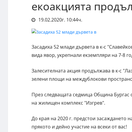
екоакцията продъл
19.02.2020г. 10:44ч.
Засадиха 52 млади дървета в к-с "Славейков
вида явор, укрепнали екземпляри на 7-8 г
Залесителната акция продължава в к-с "Ла
зелени площи на междублокови пространств
През следващата седмица Община Бургас от
на жилищен комплекс "Изгрев".
До края на 2020 г. предстои засаждането н
прякото и дейно участие на всеки от вас!