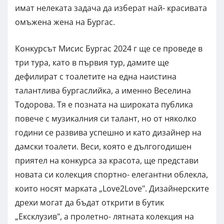
имат нелеката задача да изберат най- красивата
омъжена жена на Бургас.
Конкурсът Мисис Бургас 2024 г ще се проведе в
три тура, като в първия тур, дамите ще
дефилират с тоалетите на една наистина
талантлива бургаслийка, а именно Веселина
Тодорова. Тя е позната на широката публика
повече с музикалния си талант, но от няколко
години се развива успешно и като дизайнер на
дамски тоалети. Веси, която е дългогодишен
приятел на конкурса за красота, ще представи
новaта си колекция спортно- елегантни облекла,
които носят марката „Love2Love". Дизайнерските
дрехи могат да бъдат открити в бутик
„Ексклузив", а пролетно- лятната колекция на