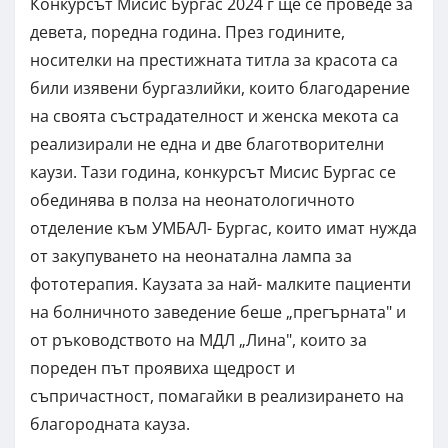
Конкурсът Мисис Бургас 2024 г ще се проведе за
девета, поредна година. През годините,
носителки на престижната титла за красота са
били изявени бургазлийки, които благодарение
на своята състрадателност и женска мекота са
реализирали не една и две благотворителни
каузи. Тази година, конкурсът Мисис Бургас се
обединява в полза на неонатологичното
отделение към УМБАЛ- Бургас, които имат нужда
от закупуването на неонатална лампа за
фототерапия. Каузата за най- малките пациенти
на болничното заведение беше „прегърната" и
от ръководството на МДЛ „Лина", които за
пореден път проявиха щедрост и
съпричастност, помагайки в реализирането на
благородната кауза.