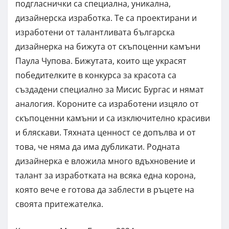
подгласнички са специална, уникална,
дизайнерска изработка. Те са проектирани и
изработени от талантливата българска
дизайнерка на бижута от скъпоценни камъни
Паула Чупова. Бижутата, които ще украсят
победителките в конкурса за красота са
създадени специално за Мисис Бургас и нямат
аналогия. Короните са изработени изцяло от
скъпоценни камъни и са изключително красиви
и бляскави. Тяхната ценност се допълва и от
това, че няма да има дубликати. Родната
дизайнерка е вложила много вдъхновение и
талант за изработката на всяка една корона,
която вече е готова да заблести в ръцете на
своята притежателка.