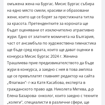
омъжена жена на Бургас. Мисис Бургас събира
на едно място смели, красиви и образовани
жени, които ще се борят за престижната титла
за красота. Претендентките за короната ще
бъдат оценявани от изключително атрактивно
жури. Едно от златните момичета на България,
част от ансамбъла по художествена гимнастика
ще бъде сред хората, които ще дават оценки в
конкурса Мисис Бургас 2024 г. Женина
Трашлиева прие предизвикателството да бъде
жури в конкурса, а заедно с нея в това амплоа
ще се превъплатят главният редактор на сайта
„Флагман"- г-жа Катя Касабова, експерта в
гражданското право адв. Николета Метева, д-р
Елена Базарова- онколог, които заедно с техните
„колеги", специалисти в различни сфери, ще