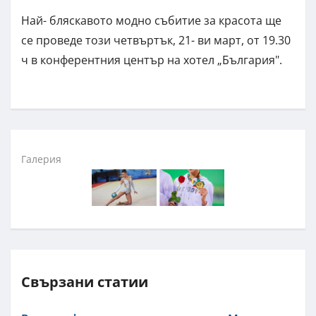
Най- бляскавото модно събитие за красота ще
се проведе този четвъртък, 21- ви март, от 19.30
ч в конферентния център на хотел „България".
Галерия
Свързани статии