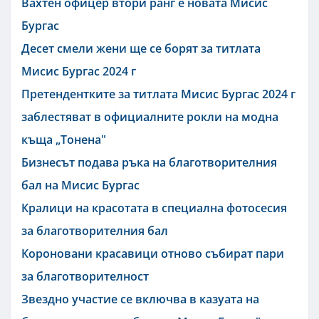
Вахтен офицер втори ранг е новата Мисис
Бургас
Десет смели жени ще се борят за титлата
Мисис Бургас 2024 г
Претендентките за титлата Мисис Бургас 2024 г
заблестяват в официалните рокли на модна
къща „Тонена"
Бизнесът подава ръка на благотворителния
бал на Мисис Бургас
Кралици на красотата в специална фотосесия
за благотворителния бал
Короновани красавици отново събират пари
за благотворителност
Звездно участие се включва в казуата на