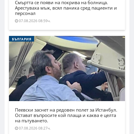
Смъртта се появи на покрива на болница.
Арестуваха мъж, всял паника сред пациенти и
персонал
07.08.2026 08:59ч.
БЪЛГАРИЯ
Пеевски заснет на редовен полет за Истанбул.
Остават въпросите кой плаща и каква е целта
на пътуването.
07.08.2026 08:27ч.