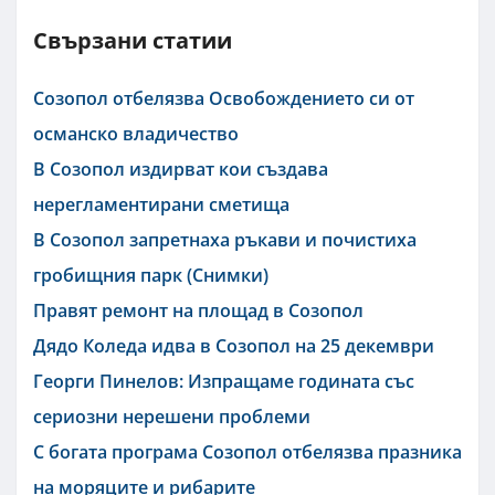
Свързани статии
Созопол отбелязва Освобождението си от
османско владичество
В Созопол издирват кои създава
нерегламентирани сметища
В Созопол запретнаха ръкави и почистиха
гробищния парк (Снимки)
Правят ремонт на площад в Созопол
Дядо Коледа идва в Созопол на 25 декември
Георги Пинелов: Изпращаме годината със
сериозни нерешени проблеми
С богата програма Созопол отбелязва празника
на моряците и рибарите