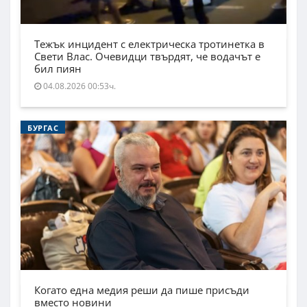
Тежък инцидент с електрическа тротинетка в
Свети Влас. Очевидци твърдят, че водачът е
бил пиян
04.08.2026 00:53ч.
БУРГАС
Когато една медия реши да пише присъди
вместо новини