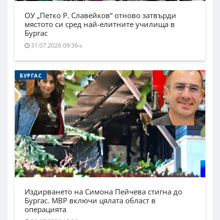
ОУ „Петко Р. Славейков“ отново затвърди
мястото си сред най-елитните училища в
Бургас
31.07.2026 09:36ч.
БУРГАС
Издирването на Симона Пейчева стигна до
Бургас. МВР включи цялата област в
операцията