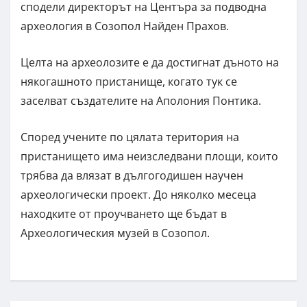
сподели директорът на Центъра за подводна
археология в Созопол Найден Прахов.
Целта на археолозите е да достигнат дъното на
някогашното пристанище, когато тук се
заселват създателите на Аполония Понтика.
Според учените по цялата територия на
пристанището има неизследвани площи, които
трябва да влязат в дългогодишен научен
археологически проект. До няколко месеца
находките от проучването ще бъдат в
Археологическия музей в Созопол.