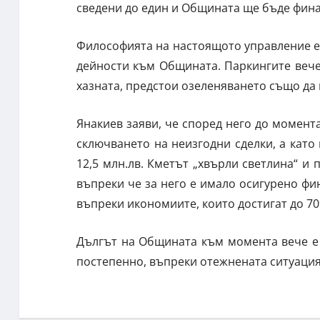
сведени до един и Общината ще бъде фин
Философията на настоящото управление е
дейности към Общината. Паркингите веч
хазната, предстои озеленяването също д
Янакиев заяви, че според него до момента
сключването на неизгодни сделки, а кат
12,5 млн.лв. Кметът „хвърли светлина“ и 
въпреки че за него е имало осигурено фин
въпреки икономиите, които достигат до 70
Дългът на Общината към момента вече е 
постепенно, въпреки отежнената ситуация