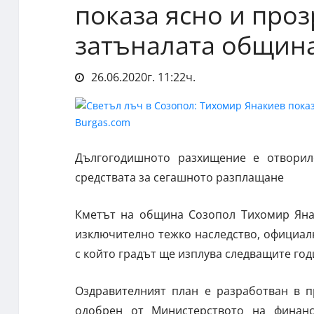
показа ясно и про
затъналата общин
26.06.2020г. 11:22ч.
Дългогодишното разхищение е отворил
средствата за сегашното разплащане
Кметът на община Созопол Тихомир Янак
изключително тежко наследство, официал
с който градът ще изплува следващите год
Оздравителният план е разработван в п
одобрен от Министерството на финанс