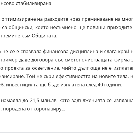
ансово стабилизирана.
 оптимизиране на разходите чрез преминаване на мно
е са общински, което несъмнено ще повиши приходите
а премине към Общината.
 не се е спазвала финансова дисциплина и слага край 
о пример даде договора със сметопочистващата фирма 
по проекта за осветление, чийто дълг още не е изплате
ансиране. Той не скри ефективността на новите тела, 
%, инвестицията ще бъде изплатена след 40 години.
намалял до 21,5 млн.лв. като задълженията се изплащ
, породена от коронавирус.