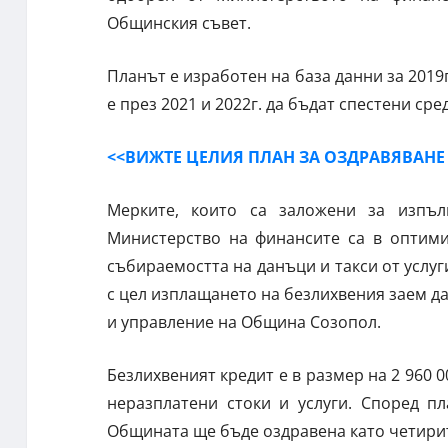
Общинския съвет.
Планът е изработен на база данни за 2019г
е през 2021 и 2022г. да бъдат спестени сре
<<ВИЖТЕ ЦЕЛИЯ ПЛАН ЗА ОЗДРАВЯВАН
Мерките, които са заложени за изпъ
Министерство на финансите са в оптими
събираемостта на данъци и такси от услуг
с цел изплащането на безлихвения заем да
и управление на Община Созопол.
Безлихвеният кредит е в размер на 2 960 
неразплатени стоки и услуги. Според пл
Общината ще бъде оздравена като четирит