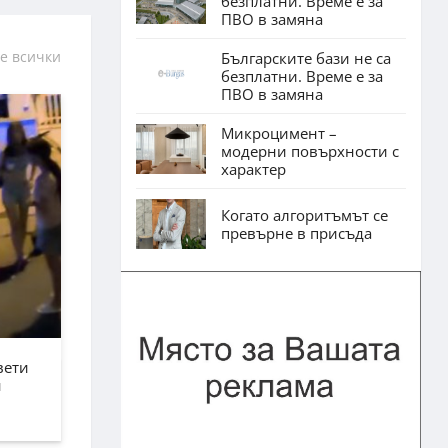
безплатни. Време е за
ПВО в замяна
е всички
Българските бази не са
безплатни. Време е за
ПВО в замяна
Микроцимент –
модерни повърхности с
характер
Когато алгоритъмът се
превърне в присъда
вети
н