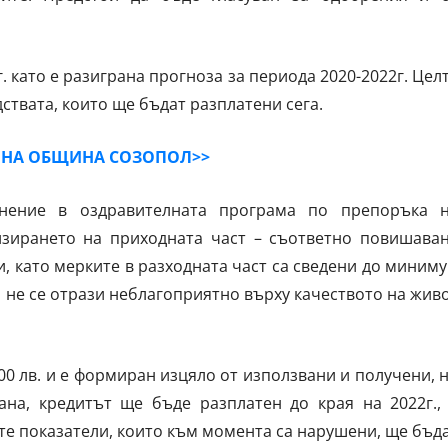
. като е разиграна прогноза за периода 2020-2022г. Цел
дствата, които ще бъдат разплатени сега.
Е НА ОБЩИНА СОЗОПОЛ>>
лнение в оздравителната програма по препоръка 
зирането на приходната част – съответно повишава
и, като мерките в разходната част са сведени до миним
 не се отрази неблагоприятно върху качеството на жив
000 лв. и е формиран изцяло от използвани и получени, 
ана, кредитът ще бъде разплатен до края на 2022г.,
е показатели, които към момента са нарушени, ще бъд