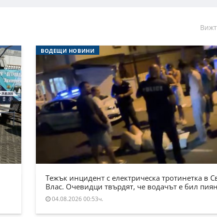
Вижт
ВОДЕЩИ НОВИНИ
Тежък инцидент с електрическа тротинетка в С
Влас. Очевидци твърдят, че водачът е бил пия
04.08.2026 00:53ч.