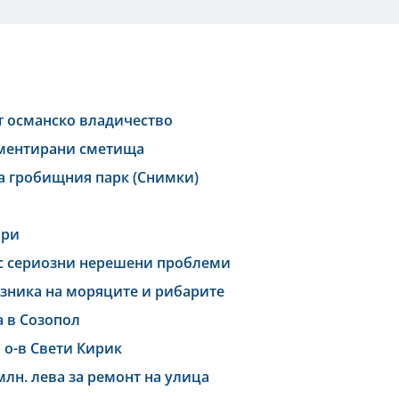
т османско владичество
аментирани сметища
а гробищния парк (Снимки)
ври
ъс сериозни нерешени проблеми
азника на моряците и рибарите
а в Созопол
а о-в Свети Кирик
млн. лева за ремонт на улица