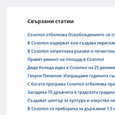
Свързани статии
Созопол отбелязва Освобождението си о
В Созопол издирват кои създава нерегл
В Созопол запретнаха ръкави и почистих
Правят ремонт на площад в Созопол
Дядо Коледа идва в Созопол на 25 декем
Георги Пинелов: Изпращаме годината с
С богата програма Созопол отбелязва пр
Засадиха 70 дръвчета в градската градин
Създават център за култура и изкуство н
В Созопол се пребориха за държавни 1,5 