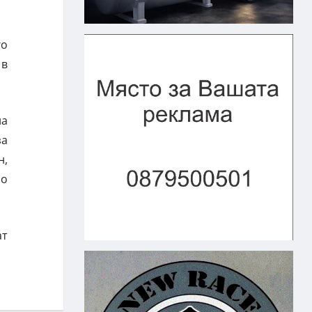
го
 в
на
за
н,
но
ат