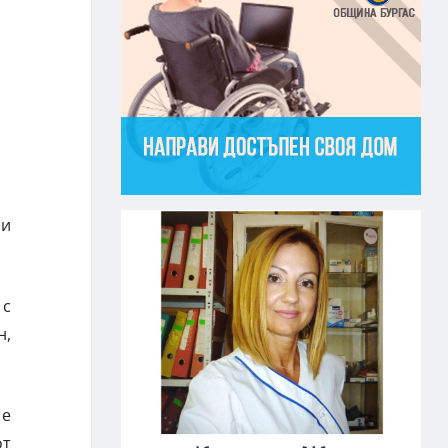
ни
 с
н,
 е
от