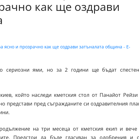
зрачно как ще оздрави
а
о сериозни ями, но за 2 години ще бъдат спесте
иев, който наследи кметския стол от Панайот Рейзи
но представи пред съгражданите си оздравителния пла
ини.
родължение на три месеца от кметския екип и вече
ите. Предстои да бъде гласуван за одобрения и 