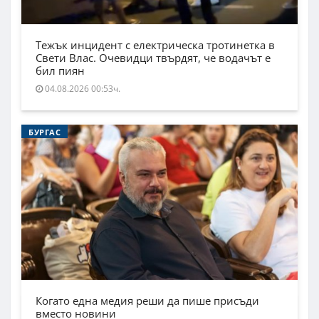
Тежък инцидент с електрическа тротинетка в
Свети Влас. Очевидци твърдят, че водачът е
бил пиян
04.08.2026 00:53ч.
БУРГАС
Когато една медия реши да пише присъди
вместо новини