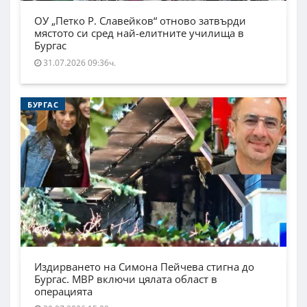
ОУ „Петко Р. Славейков“ отново затвърди
мястото си сред най-елитните училища в
Бургас
31.07.2026 09:36ч.
БУРГАС
Издирването на Симона Пейчева стигна до
Бургас. МВР включи цялата област в
операцията