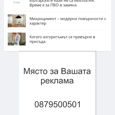
Българските бази не са безплатни.
Време е за ПВО в замяна
Микроцимент – модерни повърхности с
характер
Когато алгоритъмът се превърне в
присъда