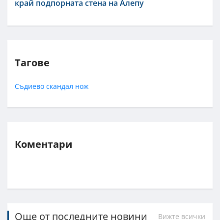
край подпорната стена на Алепу
Тагове
Съдиево
скандал
нож
Коментари
Още от последните новини
Вижте всички