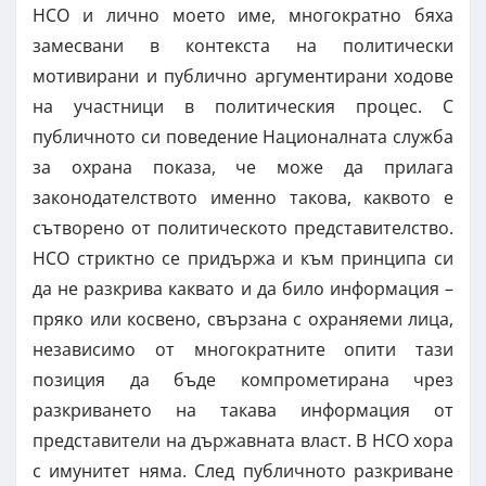
НСО и лично моето име, многократно бяха
замесвани в контекста на политически
мотивирани и публично аргументирани ходове
на участници в политическия процес. С
публичното си поведение Националната служба
за охрана показа, че може да прилага
законодателството именно такова, каквото е
сътворено от политическото представителство.
НСО стриктно се придържа и към принципа си
да не разкрива каквато и да било информация –
пряко или косвено, свързана с охраняеми лица,
независимо от многократните опити тази
позиция да бъде компрометирана чрез
разкриването на такава информация от
представители на държавната власт. В НСО хора
с имунитет няма. След публичното разкриване