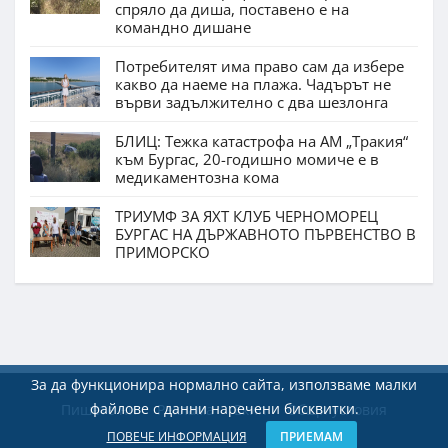
спряло да диша, поставено е на
командно дишане
Потребителят има право сам да избере
какво да наеме на плажа. Чадърът не
върви задължително с два шезлонга
БЛИЦ: Тежка катастрофа на АМ „Тракия“
към Бургас, 20-годишно момиче е в
медикаментозна кома
ТРИУМФ ЗА ЯХТ КЛУБ ЧЕРНОМОРЕЦ
БУРГАС НА ДЪРЖАВНОТО ПЪРВЕНСТВО В
ПРИМОРСКО
За да функционира нормално сайта, използваме малки
файлове с данни наречени бисквитки.
Пишете ни
Реклама
Екип
Общи условия
ПОВЕЧЕ ИНФОРМАЦИЯ
ПРИЕМАМ