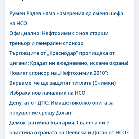
Румен Радев няма намерения да сменя шефа
на НСО
Официално: Нефтохимик с нов старши
треньор и генерален спонсор
Търговците от „Краснодар“ пропищяха от
цигани: Крадат ни ежедневено, искаме охрана!
Новият спонсор на „Нефтохимик 2010“:
Вярваме, че ще защитят титлата (Снимки)
Избраха нов началник на НСО
Депутат от ДПС: Имаше няколко опита за
покушение срещу Доган
Демоктратична България: Свалена ли е
наистина охраната на Пеевски и Доган от НСО?