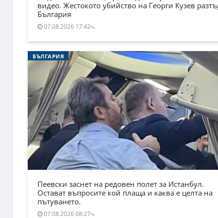
видео. Жестокото убийство на Георги Кузев разт
България
07.08.2026 17:42ч.
БЪЛГАРИЯ
Пеевски заснет на редовен полет за Истанбул.
Остават въпросите кой плаща и каква е целта на
пътуването.
07.08.2026 08:27ч.