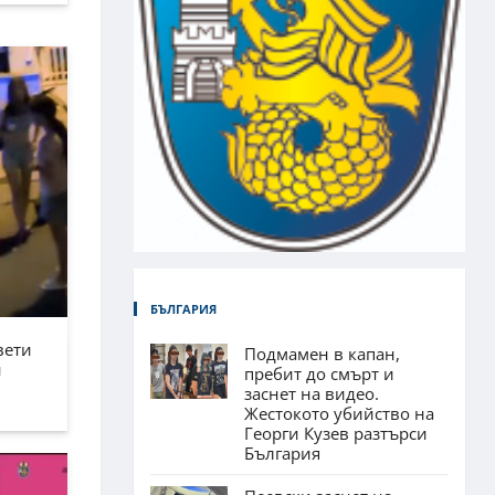
БЪЛГАРИЯ
вети
Подмамен в капан,
н
пребит до смърт и
заснет на видео.
Жестокото убийство на
Георги Кузев разтърси
България