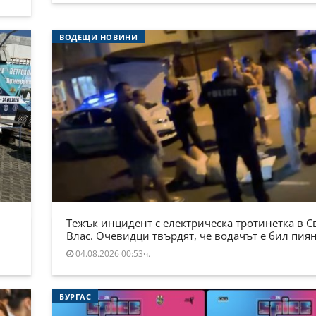
ВОДЕЩИ НОВИНИ
Тежък инцидент с електрическа тротинетка в С
Влас. Очевидци твърдят, че водачът е бил пия
04.08.2026 00:53ч.
БУРГАС