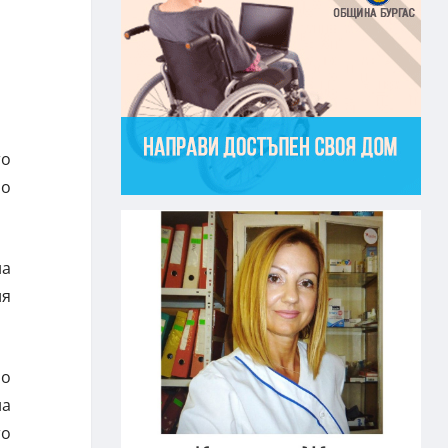
то
но
на
ия
но
на
то