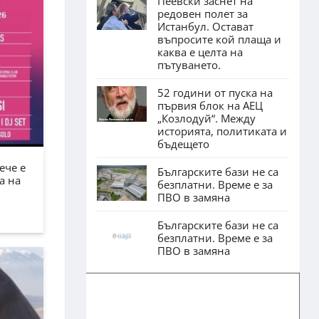
Пеевски заснет на
редовен полет за
Истанбул. Остават
въпросите кой плаща и
каква е целта на
пътуването.
52 години от пуска на
първия блок на АЕЦ
„Козлодуй“. Между
историята, политиката и
бъдещето
ече е
Българските бази не са
а на
безплатни. Време е за
ПВО в замяна
Българските бази не са
безплатни. Време е за
ПВО в замяна