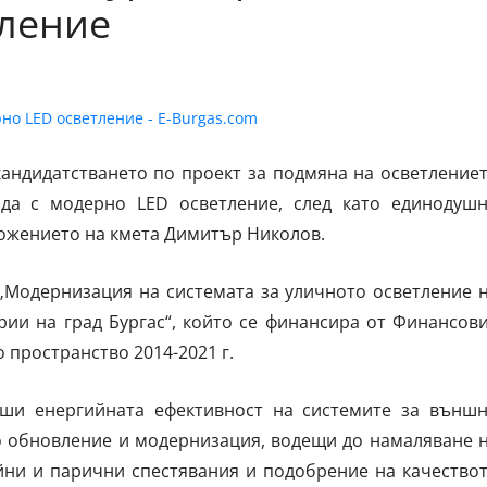
тление
кандидатстването по проект за подмяна на осветление
да с модерно LED осветление, след като единодуш
ожението на кмета Димитър Николов.
„Модернизация на системата за уличното осветление 
рии на град Бургас“, който се финансира от Финансов
пространство 2014-2021 г.
иши енергийната ефективност на системите за външ
о обновление и модернизация, водещи до намаляване 
йни и парични спестявания и подобрение на качество