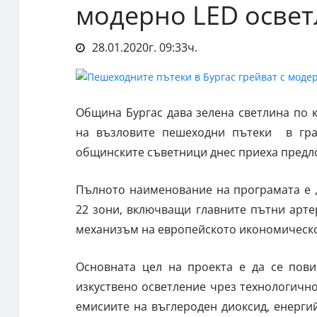
модерно LED осве
28.01.2020г. 09:33ч.
Община Бургас дава зелена светлина по 
на възловите пешеходни пътеки в гра
общинските съветници днес приеха предл
Пълното наименование на програмата е 
22 зони, включващи главните пътни арте
механизъм на европейското икономическо 
Основната цел на проекта е да се пов
изкуствено осветление чрез технологичн
емисиите на въглероден диоксид, енерги