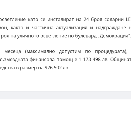
осветление като се инсталират на 24 броя соларни L
он, както и частична актуализация и надграждане 
трол на уличното осветление по булевард „Демокрация“
месеца (максимално допустим по процедурата),
възмездната финансова помощ е 1 173 498 лв. Община
дства в размер на 926 502 лв.