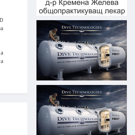
ED
на
.
 а
та