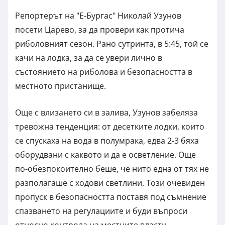
Репортерът на "Е-Бургас" Николай Узунов
посети Царево, за да провери как протича
риболовният сезон. Рано сутринта, в 5:45, той се
качи на лодка, за да се увери лично в
състоянието на риболова и безопасността в
местното пристанище.
Още с влизането си в залива, Узунов забеляза
тревожна тенденция: от десетките лодки, които
се спускаха на вода в полумрака, едва 2-3 бяха
оборудвани с каквото и да е осветление. Още
по-обезпокоително беше, че нито една от тях не
разполагаше с ходови светлини. Този очевиден
пропуск в безопасността поставя под съмнение
спазването на регулациите и буди въпроси
относно контрола на местните власти.