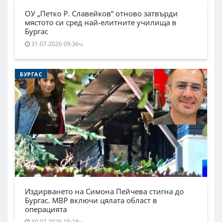
ОУ „Петко Р. Славейков“ отново затвърди
мястото си сред най-елитните училища в
Бургас
31.07.2026 09:36ч.
БУРГАС
Издирването на Симона Пейчева стигна до
Бургас. МВР включи цялата област в
операцията
30.07.2026 15:28ч.