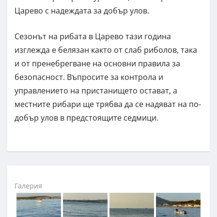
Царево с надеждата за добър улов.
Сезонът на рибата в Царево тази година
изглежда е белязан както от слаб риболов, така
и от пренебрегване на основни правила за
безопасност. Въпросите за контрола и
управлението на пристанището остават, а
местните рибари ще трябва да се надяват на по-
добър улов в предстоящите седмици.
Галерия