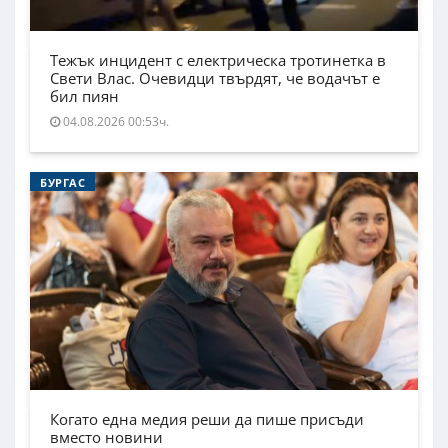
Тежък инцидент с електрическа тротинетка в
Свети Влас. Очевидци твърдят, че водачът е
бил пиян
04.08.2026 00:53ч.
БУРГАС
Когато една медия реши да пише присъди
вместо новини