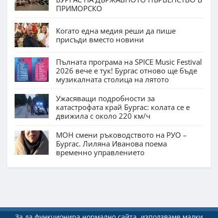
ПРИМОРСКО
Когато една медия реши да пише
присъди вместо новини
Пълната програма на SPICE Music Festival
2026 вече е тук! Бургас отново ще бъде
музикалната столица на лятото
Ужасяващи подробности за
катастрофата край Бургас: колата се е
движила с около 220 км/ч
МОН смени ръководството на РУО –
Бургас. Лиляна Иванова поема
временно управлението
За да функционира нормално сайта, използваме малки