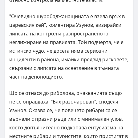
"Очевидно шуробаджанащината е взела връх в
царевския кей", коментира Узунов, визирайки
липсата на контрол и разпространеното
неглижиране на правилата. Той подчерта, че е
истинско чудо, че досега няма сериозни
инциденти в района, имайки предвид рисковете,
свързани с липсата на осветление в тъмната
част на денонощието.
Що се отнася до риболова, очакванията също
не се оправдаха. "Бях разочарован", споделя
Узунов. Оказва се, че повечето рибари са се
върнали с празни ръце или с минимален улов,
което допълнително подкопава ентусиазма на
местните рибари и туристите, които пристигат в