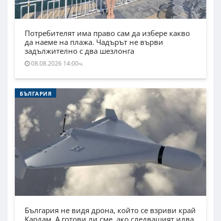
Потребителят има право сам да избере какво
да наеме на плажа. Чадърът не върви
задължително с два шезлонга
08.08.2026 14:00ч.
БЪЛГАРИЯ
България не видя дрона, който се взриви край
Кардам. А готови ли сме, ако следващият идва