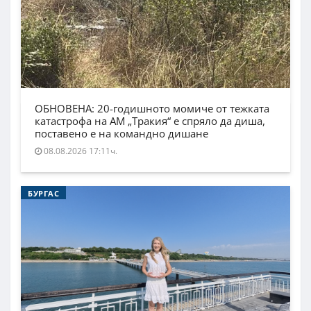
ОБНОВЕНА: 20-годишното момиче от тежката
катастрофа на АМ „Тракия“ е спряло да диша,
поставено е на командно дишане
08.08.2026 17:11ч.
БУРГАС