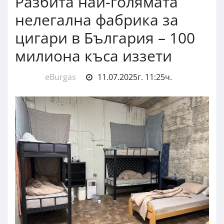
Разбита най-голямата
нелегална фабрика за
цигари в България – 100
милиона къса иззети
eBurgas
11.07.2025г. 11:25ч.