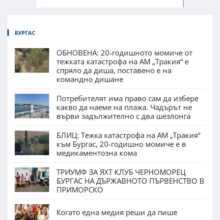
БУРГАС
ОБНОВЕНА: 20-годишното момиче от
тежката катастрофа на АМ „Тракия“ е
спряло да диша, поставено е на
командно дишане
Потребителят има право сам да избере
какво да наеме на плажа. Чадърът не
върви задължително с два шезлонга
БЛИЦ: Тежка катастрофа на АМ „Тракия“
към Бургас, 20-годишно момиче е в
медикаментозна кома
ТРИУМФ ЗА ЯХТ КЛУБ ЧЕРНОМОРЕЦ
БУРГАС НА ДЪРЖАВНОТО ПЪРВЕНСТВО В
ПРИМОРСКО
Когато една медия реши да пише