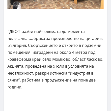
ГДБОП разби най-голямата до момента
нелегална фабрика за производство на цигари в
България. Съоръжението е открито в подземни
помещения, изградени на около 4 метра под
кравеферма край село Момково, област Хасково.
Акцията, проведена на 9 юли в условията на
неотложност, разкри истинска “индустрия в
сянка”, работила в продължение на поне две
години.