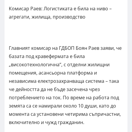
Комисар Раев: Логистиката е била на ниво –
агрегати, жилища, производство
Главният комисар на ГДБОП Боян Раев заяви, че
базата под кравефермата е била
„високотехнологична“, с отделни жилищни
помещения, асансьорна платформа и
независима електрозахранваща система – така
че дейността да не бъде засечена чрез
потреблението на ток. По време на работа под
земята са се намирали около 10 души, като до
момента са установени четирима съпричастни,
включително и чужд гражданин.