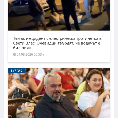
Тежък инцидент с електрическа тротинетка в
Свети Влас. Очевидци твърдят, че водачът е
бил пиян
04.08.2026 00:53ч.
БУРГАС