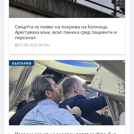
Смъртта се появи на покрива на болница.
Арестуваха мъж, всял паника сред пациенти и
персонал
07.08.2026 08:59ч.
БЪЛГАРИЯ
Пеевски заснет на редовен полет за Истанбул.