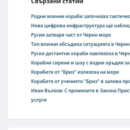
Свързани статии
Родни военни кораби започнаха тактиче
Нова цифрова инфраструктура ще наблю
Русия затваря част от Черно море
Топ военни обсъдиха ситуацията в Черн
Руски дестантни кораби навлязоха в Чер
Корабни сирени и шоу с водни оръдия за
Корабите от "Бриз" излязоха на море
Корабите от учението "Бриз" в залива п
Иван Вълков: С промените в Закона Прис
услуги