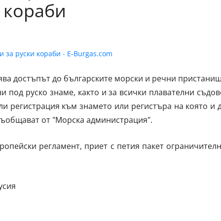
и кораби
ранява достъпът до българските морски и речни пристани
и под руско знаме, както и за всички плавателни съдов
ли регистрация към знамето или регистъра на която и 
, съобщават от "Морска администрация".
ропейски регламент, приет с петия пакет ограничител
усия