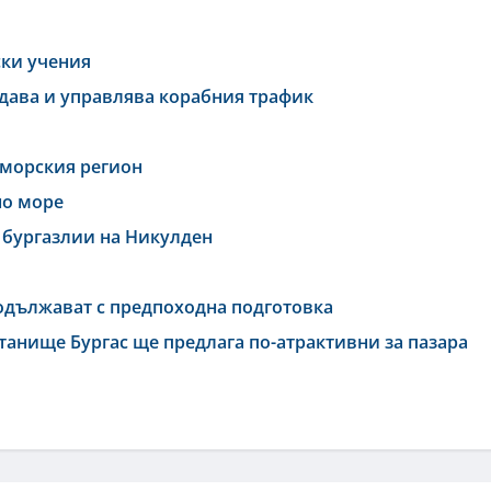
ски учения
дава и управлява корабния трафик
оморския регион
но море
 бургазлии на Никулден
родължават с предпоходна подготовка
танище Бургас ще предлага по-атрактивни за пазара