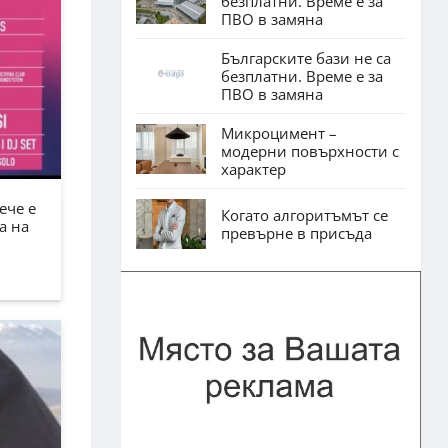
безплатни. Време е за
ПВО в замяна
Българските бази не са
безплатни. Време е за
ПВО в замяна
Микроцимент –
модерни повърхности с
характер
ече е
Когато алгоритъмът се
а на
превърне в присъда