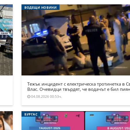
ВОДЕЩИ НОВИНИ
Тежък инцидент с електрическа тротинетка в С
Влас. Очевидци твърдят, че водачът е бил пия
04.08.2026 00:53ч.
БУРГАС