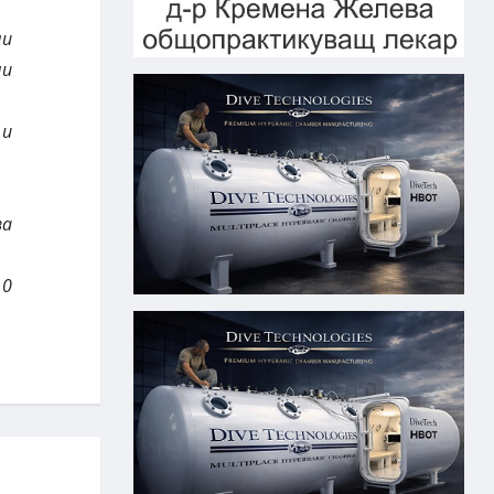
ни
ни
 и
за
10