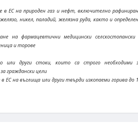
е в ЕС на природен газ и нефт, включително рафинира
елязо, никел, паладий, желязна руда, както и определе
ране на фармацевтични медицински селскостопански
ница и торове
о или други стоки, които са строго необходими 
за граждански цели
 в ЕС на въглища или други твърди изкопаеми горива до 