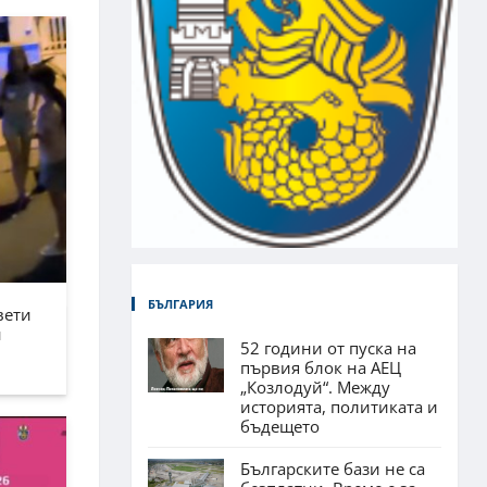
БЪЛГАРИЯ
вети
н
52 години от пуска на
първия блок на АЕЦ
„Козлодуй“. Между
историята, политиката и
бъдещето
Българските бази не са