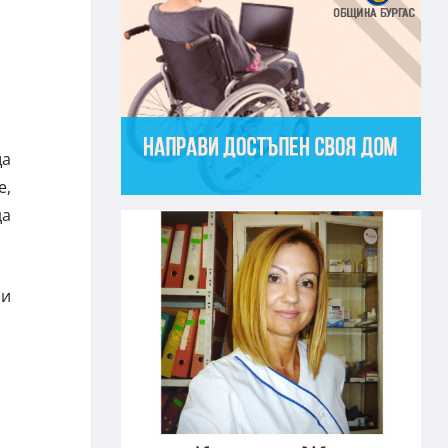
ща
е,
да
ни