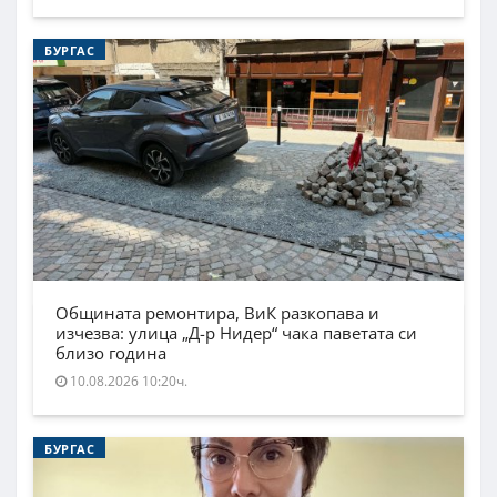
БУРГАС
Общината ремонтира, ВиК разкопава и
изчезва: улица „Д-р Нидер“ чака паветата си
близо година
10.08.2026 10:20ч.
БУРГАС