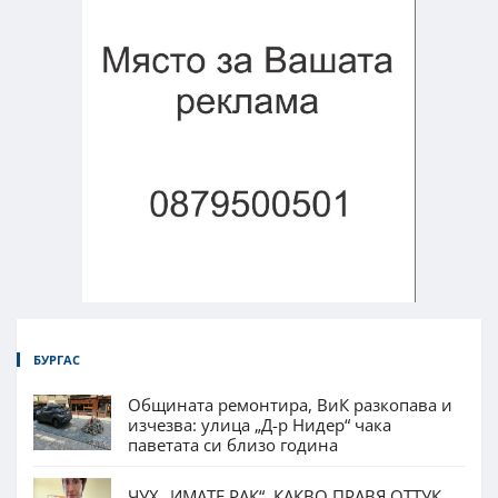
БУРГАС
Общината ремонтира, ВиК разкопава и
изчезва: улица „Д-р Нидер“ чака
паветата си близо година
ЧУХ „ИМАТЕ РАК“. КАКВО ПРАВЯ ОТТУК