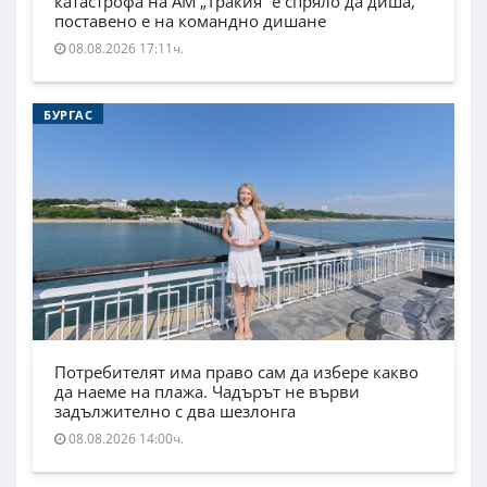
катастрофа на АМ „Тракия“ е спряло да диша,
поставено е на командно дишане
08.08.2026 17:11ч.
БУРГАС
Потребителят има право сам да избере какво
да наеме на плажа. Чадърът не върви
задължително с два шезлонга
08.08.2026 14:00ч.