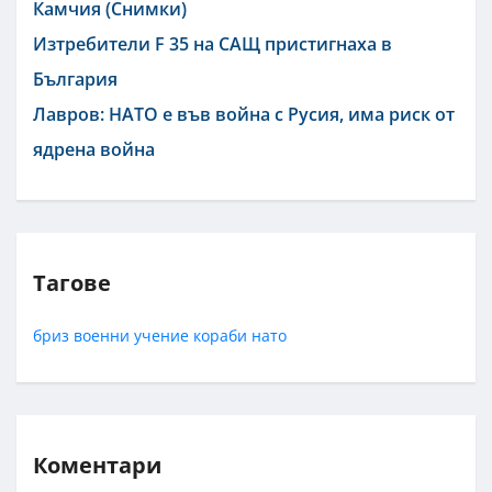
Камчия (Снимки)
Изтребители F 35 на САЩ пристигнаха в
България
Лавров: НАТО е във война с Русия, има риск от
ядрена война
Тагове
бриз
военни
учение
кораби
нато
Коментари