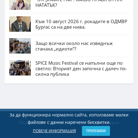
НАТАТЪК?
Към 10 август 2026 г. рокадите в ОДМВР
Бургас са на две нива.
Защо всички около нас изведнъж
станаха „идиоти“?
SPICE Music Festival се напълни още по
светло: Вторият ден започна с далеч по-
силна публика
За да функционира нормално сайта, използваме малки
файлове с данни наречени бисквитки.
Пишете ни
Реклама
Екип
Общи условия
ПОВЕЧЕ ИНФОРМАЦИЯ
ПРИЕМАМ