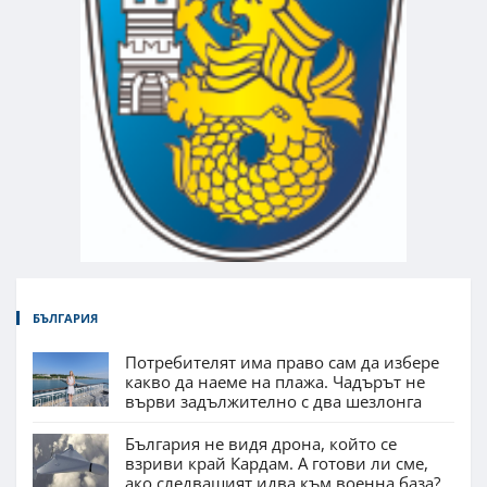
БЪЛГАРИЯ
Потребителят има право сам да избере
какво да наеме на плажа. Чадърът не
върви задължително с два шезлонга
България не видя дрона, който се
взриви край Кардам. А готови ли сме,
ако следващият идва към военна база?