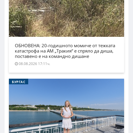
ОБНОВЕНА: 20-годишното момиче от тежката
катастрофа на АМ „Тракия“ е спряло да диша,
поставено е на командно дишане
08.08.2026 17:11ч.
БУРГАС