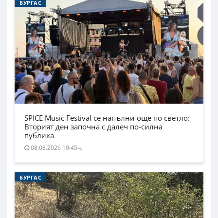
БУРГАС
SPICE Music Festival се напълни още по светло:
Вторият ден започна с далеч по-силна
публика
08.08.2026 19:45ч.
БУРГАС