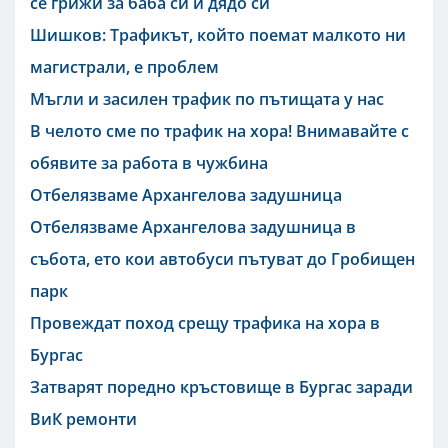
се грижи за баба си и дядо си
Шишков: Трафикът, който поемат малкото ни
магистрали, е проблем
Мъгли и засилен трафик по пътищата у нас
В челото сме по трафик на хора! Внимавайте с
обявите за работа в чужбина
Отбелязваме Архангелова задушница
Отбелязваме Архангелова задушница в
събота, ето кои автобуси пътуват до Гробищен
парк
Провеждат поход срещу трафика на хора в
Бургас
Затварят поредно кръстовище в Бургас заради
ВиК ремонти