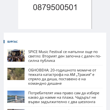
БУРГАС
SPICE Music Festival се напълни още по
светло: Вторият ден започна с далеч по-
силна публика
ОБНОВЕНА: 20-годишното момиче от
тежката катастрофа на АМ „Тракия“ е
спряло да диша, поставено е на
командно дишане
Потребителят има право сам да избере
какво да наеме на плажа. Чадърът не
върви задължително с два шезлонга