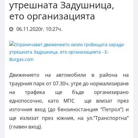
утрешната Задушница,
ето организацията
06.11.2020г. 10:27ч.
Движението на автомобили в района на
траурния парк от 07.30ч. утре до нормализиране
на трафика ще бъде организирано
еднопосочно, като МПС ще влизат през
източния вход (до бензиностанция “Петрол”) и
ще излизат през южния, на ул.”Транспортна”
(главен вход).