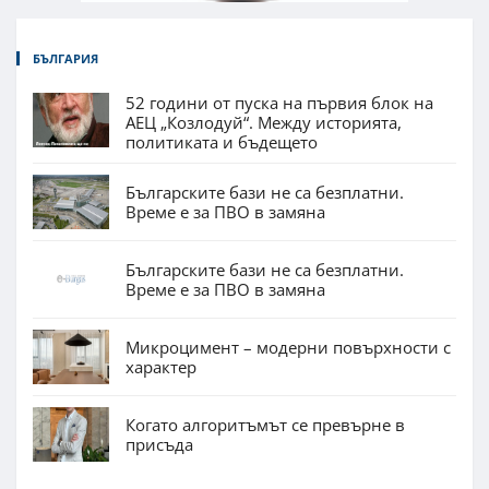
БЪЛГАРИЯ
52 години от пуска на първия блок на
АЕЦ „Козлодуй“. Между историята,
политиката и бъдещето
Българските бази не са безплатни.
Време е за ПВО в замяна
Българските бази не са безплатни.
Време е за ПВО в замяна
Микроцимент – модерни повърхности с
характер
Когато алгоритъмът се превърне в
присъда