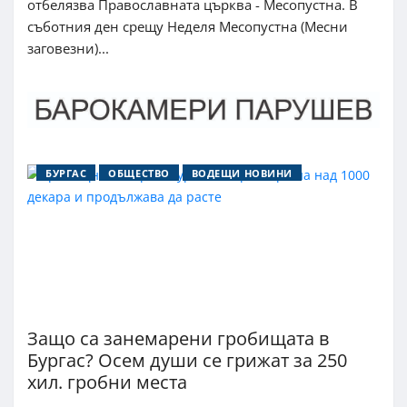
отбелязва Православната църква - Месопустна. В
съботния ден срещу Неделя Месопустна (Месни
заговезни)...
БУРГАС
ОБЩЕСТВО
ВОДЕЩИ НОВИНИ
Защо са занемарени гробищата в
Бургас? Осем души се грижат за 250
хил. гробни места