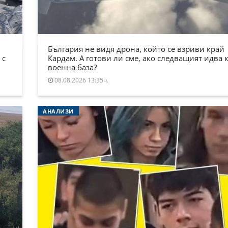
България не видя дрона, който се взриви край
 с
Кардам. А готови ли сме, ако следващият идва 
военна база?
08.08.2026 13:35ч.
АНАЛИЗИ