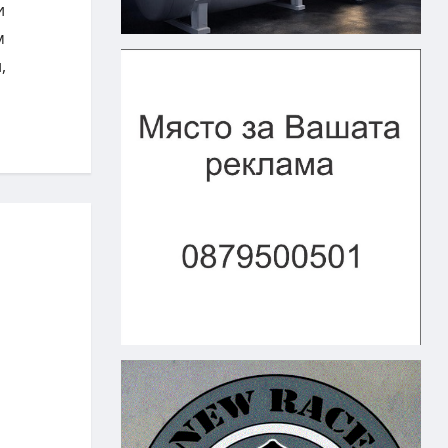
и
м
,