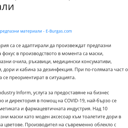
али
ария са се адаптирали да произвеждат предпазни
 фокус в производството в момента са маски,
азни очила, ръкавици, медицински консумативи,
 дори и кабина за дезинфекция. При по-голямата част о
а се преориентират в ситуацията.
dustry Inform, услуга за предоставяне на бизнес
о и директория в помощ на COVID-19, най-бързо се
метиката и фармацевтичната индустрия. Над 10
зни маски като моден аксесоар към тоалетите дори в
на цветове. Производител на съвременно облекло с