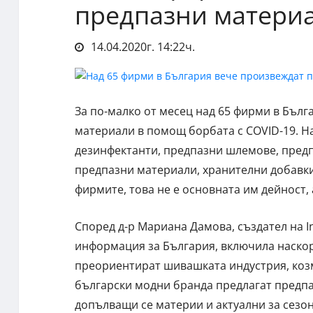
предпазни матери
14.04.2020г. 14:22ч.
За по-малко от месец над 65 фирми в Бълг
материали в помощ борбата с COVID-19. На
дезинфектанти, предпазни шлемове, предп
предпазни материали, хранителни добавки,
фирмите, това не е основната им дейност, 
Според д-р Мариана Дамова, създател на In
информация за България, включила наскор
преориентират шивашката индустрия, коз
български модни бранда предлагат предпа
допълващи се материи и актуални за сезо