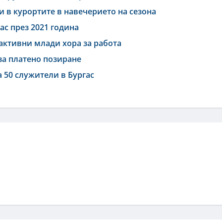
и в курортите в навечерието на сезона
гас през 2021 година
активни млади хора за работа
за платено позиране
 50 служители в Бургас