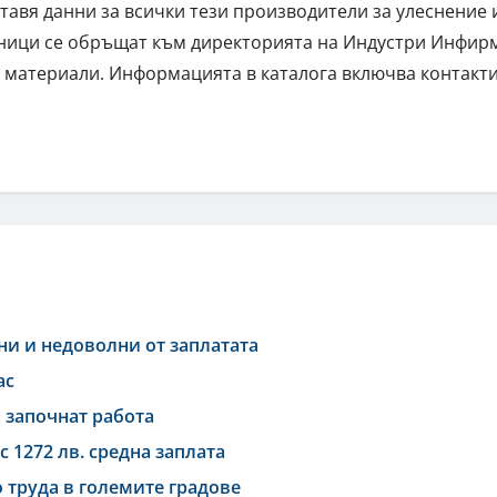
ставя данни за всички тези производители за улеснение 
лници се обръщат към директорията на Индустри Инфир
им материали. Информацията в каталога включва контакти
ани и недоволни от заплатата
ас
а започнат работа
 с 1272 лв. средна заплата
о труда в големите градове