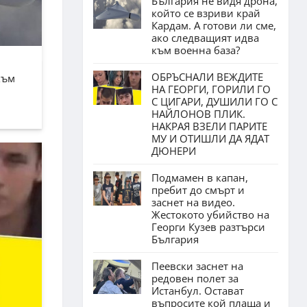
България не видя дрона,
който се взриви край
Кардам. А готови ли сме,
ако следващият идва
към военна база?
ОБРЪСНАЛИ ВЕЖДИТЕ
към
НА ГЕОРГИ, ГОРИЛИ ГО
С ЦИГАРИ, ДУШИЛИ ГО С
НАЙЛОНОВ ПЛИК.
НАКРАЯ ВЗЕЛИ ПАРИТЕ
МУ И ОТИШЛИ ДА ЯДАТ
ДЮНЕРИ
Подмамен в капан,
пребит до смърт и
заснет на видео.
Жестокото убийство на
Георги Кузев разтърси
България
Пеевски заснет на
редовен полет за
Истанбул. Остават
въпросите кой плаща и