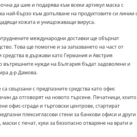
очна да шие и подарява към всеки артикул маска с
а най-бързо към допълване на продуктовите си линии 
щадящи кожата и унищожаващи вируса.
затруднените международни доставки ще обърнат
тво. Това ще помогне и за запазването на част от
и средства в държави като Германия и Австрия
то вътрешните нужди на България бъдат задоволени и
ира д-р Дамова.
е са свързани с предпазните средства като офис
ачин да отговорят на новото търсене. Печатници, които
ни офис-сгради и търговски центрове, стартират
едпазни плексигласови стени за банкови офиси и други
 маски с печат, куки за безопасно отваряне на врати и