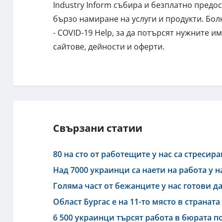
Industry Inform събира и безплатно предо
бързо намиране на услуги и продукти. Бо
- COVID-19 Help, за да потърсят нужните 
сайтове, дейности и оферти.
Свързани статии
80 на сто от работещите у нас са стресир
Над 7000 украинци са наети на работа у н
Голяма част от бежанците у нас готови д
Област Бургас е на 11-то място в страната
6 500 украинци търсят работа в бюрата п