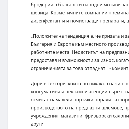
бродерии в български народни мотиви зап
шевица. Козметичните компании преминах
дизенфектанти и почистващи препарати, 
„Положителна тенденция е, че кризата и 
България и Европа към местното производс
работните места. Неодстигът на предпазн
предоставя и възможности за износ, кога
ограниченията за това отпаднат." - комент
Дори в сектори, които по никакъв начин н
консумативи и рекламни агенции търсят н
отчитат намалели поръчки поради затворе
производството на предпазни шлемове, пр
учреждения, магазини, фризьорски салони,
други.