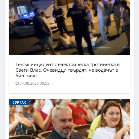
Тежък инцидент с електрическа тротинетка в
Свети Влас. Очевидци твърдят, че водачът е
бил пиян
04.08.2026 00:53ч.
БУРГАС