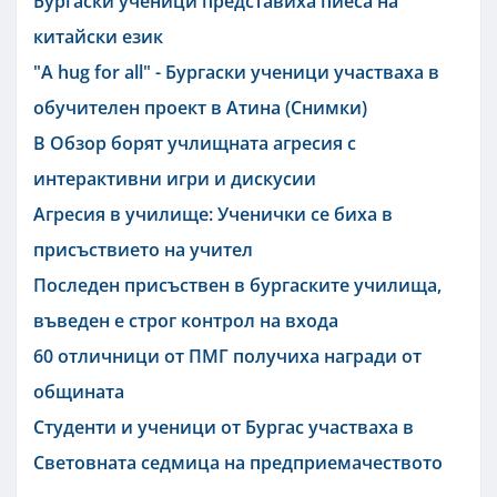
Бургаски ученици представиха пиеса на
китайски език
"A hug for all" - Бургаски ученици участваха в
обучителен проект в Атина (Снимки)
В Обзор борят учлищната агресия с
интерактивни игри и дискусии
Агресия в училище: Ученички се биха в
присъствието на учител
Последен присъствен в бургаските училища,
въведен е строг контрол на входа
60 отличници от ПМГ получиха награди от
общината
Студенти и ученици от Бургас участваха в
Световната седмица на предприемачеството