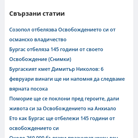
Свързани статии
Созопол отбелязва Освобождението си от
османско владичество
Бургас отбеляза 145 години от своето
Освобождение (Снимки)
Бургаският кмет Димитър Николов: 6
февруари винаги ще ни напомня да следваме
вярната посока
Поморие ще се поклони пред героите, дали
живота си за Освобождението на Анхиало
Ето как Бургас ще отбележи 145 години от
освобождението си
Около 360 000 българи празнуват имен ден