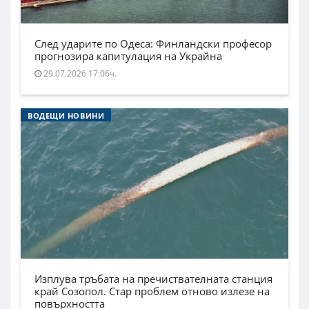
След ударите по Одеса: Финландски професор
прогнозира капитулация на Украйна
29.07.2026 17:06ч.
ВОДЕЩИ НОВИНИ
Изплува тръбата на пречиствателната станция
край Созопол. Стар проблем отново излезе на
повърхността