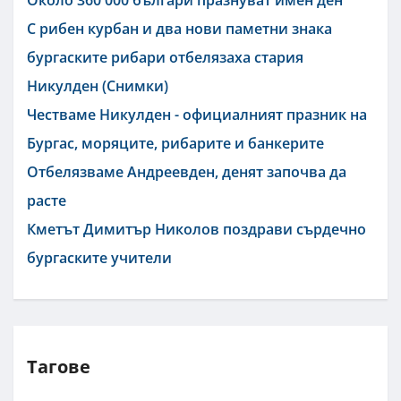
С рибен курбан и два нови паметни знака
бургаските рибари отбелязаха стария
Никулден (Снимки)
Честваме Никулден - официалният празник на
Бургас, моряците, рибарите и банкерите
Отбелязваме Андреевден, денят започва да
расте
Кметът Димитър Николов поздрави сърдечно
бургаските учители
Тагове